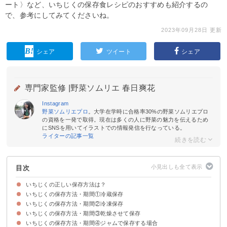
ート〉など、いちじくの保存食レシピのおすすめも紹介するの
で、参考にしてみてくださいね。
2023年09月28日 更新
シェア
ツイート
シェア
専門家監修 |
野菜ソムリエ 春日爽花
Instagram
野菜ソムリエプロ
。大学在学時に合格率30%の野菜ソムリエプロ
の資格を一発で取得。現在は多くの人に野菜の魅力を伝えるため
にSNSを用いてイラストでの情報発信を行なっている。
ライターの記事一覧
目次
いちじくの正しい保存方法は？
いちじくの保存方法・期間①冷蔵保存
常温保存はおすすめしない
いちじくの保存方法・期間②冷凍保存
いちじくの冷蔵保存の方法
冷蔵での保存期間の目安
いちじくの保存方法・期間③乾燥させて保存
①いちじくを丸ごと冷凍する場合
②カットしたいちじくを保存する場合
冷凍いちじくの解凍方法
いちじくの保存方法・期間④ジャムで保存する場合
いちじくを乾燥させて保存する方法
乾燥いちじくの保存期間の目安