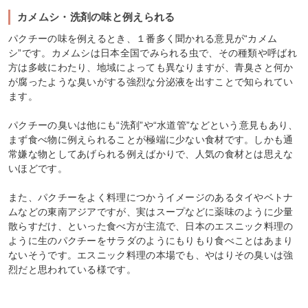
カメムシ・洗剤の味と例えられる
パクチーの味を例えるとき、１番多く聞かれる意見が“カメム
シ”です。カメムシは日本全国でみられる虫で、その種類や呼ばれ
方は多岐にわたり、地域によっても異なりますが、青臭さと何か
が腐ったような臭いがする強烈な分泌液を出すことで知られてい
ます。
パクチーの臭いは他にも“洗剤”や“水道管”などという意見もあり、
まず食べ物に例えられることが極端に少ない食材です。しかも通
常嫌な物としてあげられる例えばかりで、人気の食材とは思えな
いほどです。
また、パクチーをよく料理につかうイメージのあるタイやベトナ
ムなどの東南アジアですが、実はスープなどに薬味のように少量
散らすだけ、といった食べ方が主流で、日本のエスニック料理の
ように生のパクチーをサラダのようにもりもり食べことはあまり
ないそうです。エスニック料理の本場でも、やはりその臭いは強
烈だと思われている様です。