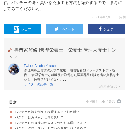
す。パクチーの味・臭いを克服する方法も紹介するので、参考に
してみてくださいね。
2021年07月06日 更新
シェア
ツイート
シェア
専門家監修 |
管理栄養士・栄養士 管理栄養士トン
トン
Twitter
Ameba
Youtube
管理栄養士専攻の大学卒業後、地域密着型ドラッグストアへ就
職。 管理栄養士と就職後に取得した医薬品登録販売者の資格を生
かし、栄養学だけでなく、...
ライターの記事一覧
目次
パクチーの味を例えて表現すると？何の味？
パクチーはカメムシと同じ臭い？
カメムシ・洗剤の味と例えられる
パクチーに好き嫌いが大きく分かれる理由とは？
「コリアンダー」はギリシア語で「カメムシ」
パクチーの匂い成分がカメムシと同じ
パクチーの味・臭いが似ている食材は他にある？
嗅覚受容体の遺伝子が深く関係している