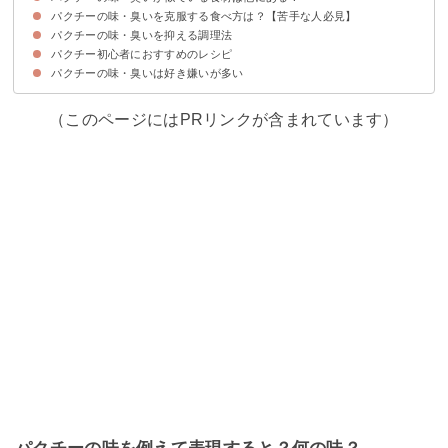
パクチーの味・臭いを克服する食べ方は？【苦手な人必見】
①ドクダミ
②三つ葉
③セロリの葉
④セリ
パクチーの味・臭いを抑える調理法
①ドレッシングと一緒に食べる
②刻んで食べない
③時間をおいて挑戦する
パクチー初心者におすすめのレシピ
①乾燥させる
②加熱調理する
③具材に混ぜる
パクチーの味・臭いは好き嫌いが多い
①パクチー入り餃子
②アボカドとポテトのパクチーマヨサラダ
③ほうれん草とチーズのインドカレー
④パクチーと豆腐のスープ
⑤エビとパクチーの春雨サラダ
（このページにはPRリンクが含まれています）