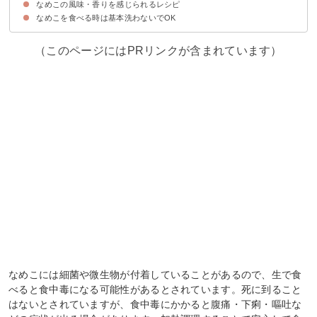
なめこの風味・香りを感じられるレシピ
すぐに調理せずに保存する場合は洗わない
なめこを食べる時は基本洗わないでOK
①なめこの味噌汁
②なめこのおろしポン酢和え
③冷やしなめこうどん
（このページにはPRリンクが含まれています）
なめこには細菌や微生物が付着していることがあるので、生で食
べると食中毒になる可能性があるとされています。死に到ること
はないとされていますが、食中毒にかかると腹痛・下痢・嘔吐な