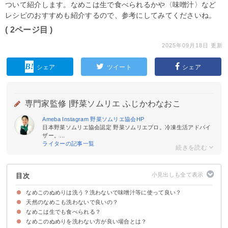
ついて紹介します。なめこは生で食べられるかや〈味噌汁〉など
レシピのおすすめも紹介するので、参考にしてみてくださいね。
( 2ページ目 )
2025年09月18日 更新
シェア
ツイート
シェア
専門家監修 |
野菜ソムリエ ふじかわなおこ
Ameba
Instagram
野菜ソムリエ協会
HP
日本野菜ソムリエ協会認定 野菜ソムリエプロ。冷凍生活アドバイ
ザー。...
ライターの記事一覧
目次
なめこのぬめりは洗う？洗わないで味噌汁等に使って良い？
天然のなめこも洗わないで良いの？
真空パック入りのなめこは軽く洗った方が良い
なめこのぬめりを洗うデメリット
なめこは生でも食べられる？
天然のなめこは水にさらしてしっかり洗う
なめこのぬめりを洗わない方が良い場合とは？
食中毒の危険性があるので加熱調理する