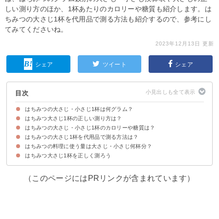
しい測り方のほか、1杯あたりのカロリーや糖質も紹介します。は
ちみつの大さじ1杯を代用品で測る方法も紹介するので、参考にし
てみてくださいね。
2023年12月13日 更新
シェア
ツイート
シェア
目次
はちみつの大さじ・小さじ1杯は何グラム？
はちみつ大さじ1杯の正しい測り方は？
はちみつの大さじ1杯は21g、小さじ1杯は7g
はちみつのグラム数別の大さじ・小さじ換算表
はちみつの大さじ・小さじ1杯のカロリーや糖質は？
はちみつの大さじ1杯を代用品で測る方法は？
はちみつの料理に使う量は大さじ・小さじ何杯分？
①ペットボトルキャップ
②カレースプーン
③ティースプーン
④計量カップ
⑤おたま
はちみつ大さじ1杯を正しく測ろう
（このページにはPRリンクが含まれています）