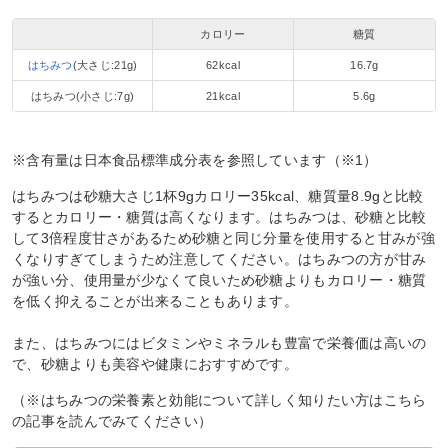
カロリー
糖質
はちみつ
(大さじ:21g)
62kcal
16.7g
はちみつ(小さじ:7g)
21kcal
5.6g
※含有量は日本食品標準成分表を参照しています（※1）
はちみつは砂糖大さじ1杯9gカロリー35kcal、糖質量8.9gと比較
するとカロリー・糖質は高くなります。はちみつは、砂糖と比較
して3倍程度甘さがあるため砂糖と同じ分量を使用すると甘みが強
くなりすぎてしまうため注意してください。はちみつの方が甘み
が強い分、使用量が少なくて良いため砂糖よりもカロリー・糖質
を低く抑えることが出来ることもあります。
また、はちみつにはビタミンやミネラルも豊富で栄養価は高いの
で、砂糖よりも美容や健康におすすめです。
（※はちみつの栄養素と効能について詳しく知りたい方はこちら
の記事を読んでみてください）