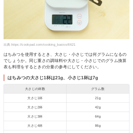
出典:
https://cookpad.com/cooking_basics/6621
はちみつを使用するとき、大さじ・小さじでは何グラムになるの
でしょうか。同じ重さの調味料や大さじ・小さじでのグラム換算
表も料理をするときの分量の参考にしてください。
はちみつの大さじ1杯は21g、小さじ1杯は7g
大さじの杯数
グラム数
大さじ1杯
21g
大さじ2杯
42g
大さじ3杯
64g
大さじ4杯
86g