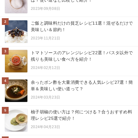
は？使い道など比較して紹介！
2023年09月08日
2
ご飯と調味料だけの貧乏レシピ11選！混ぜるだけで
美味しい＆節約！
2023年11月21日
3
トマトソースのアレンジレシピ22選！パスタ以外で
残りも美味しい食べ方を紹介！
2024年02月12日
4
余ったポン酢を大量消費できる人気レシピ27選！簡
単＆美味しい使い道って？
2024年03月23日
5
柚子胡椒の使い方は？何につける？合うおすすめ料
理レシピ25選で紹介！
2024年04月23日