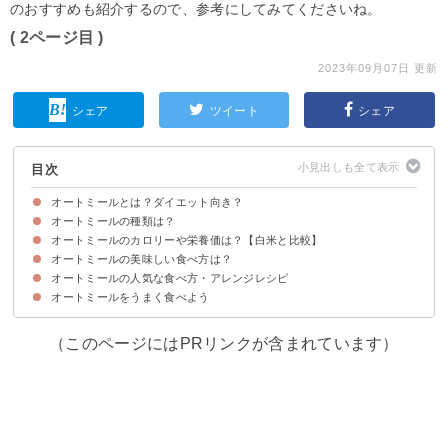
のおすすめも紹介するので、参考にしてみてくださいね。
( 2ページ目 )
2023年09月07日 更新
シェア
ツイート
シェア
目次
オートミールとは？ダイエット向き？
オートミールの種類は？
オートミールは健康食品
オートミールの味
オートミールのカロリーや栄養価は？【白米と比較】
①スティールカットオーツ
②オーツブラン
③ロールドオーツ
④クイックオーツ
⑤インスタントオーツ
オートミールの美味しい食べ方は？
オートミールのカロリー・糖質
オートミールの栄養価・効能
オートミールの人気な食べ方・アレンジレシピ
1食あたりの量
オートミールをお粥状にふやかして食べるのがおすすめ
オートミールを美味しく食べる方法
食べ過ぎ・夜食にすると太ることもあるので注意
オートミールをうまく食べよう
①オートミールのパンケーキ
②オートミールのお茶漬け
③ヨーグルト味のオートミール粥
④オートミールのふわふわお好み焼き
（このページにはPRリンクが含まれています）