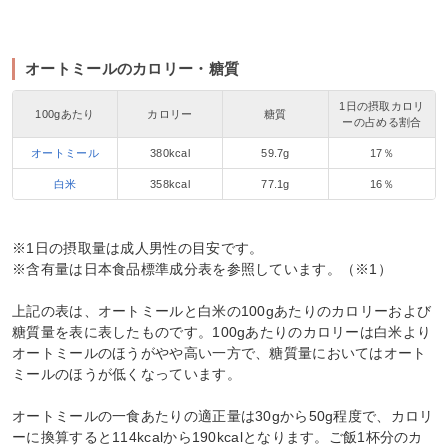
オートミールのカロリー・糖質
1日の摂取カロリ
100gあたり
カロリー
糖質
ーの占める割合
オートミール
380kcal
59.7g
17％
白米
358kcal
77.1g
16％
※1日の摂取量は成人男性の目安です。
※含有量は日本食品標準成分表を参照しています。（※1）
上記の表は、オートミールと白米の100gあたりのカロリーおよび
糖質量を表に表したものです。100gあたりのカロリーは白米より
オートミールのほうがやや高い一方で、糖質量においてはオート
ミールのほうが低くなっています。
オートミールの一食あたりの適正量は30gから50g程度で、カロリ
ーに換算すると114kcalから190kcalとなります。ご飯1杯分のカ