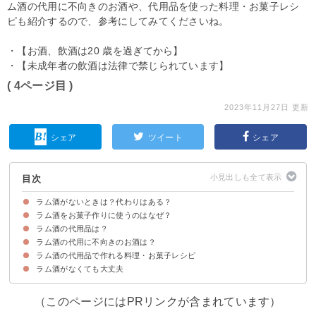
ム酒の代用に不向きのお酒や、代用品を使った料理・お菓子レシ
ピも紹介するので、参考にしてみてくださいね。
・【お酒、飲酒は20 歳を過ぎてから】
・【未成年者の飲酒は法律で禁じられています】
( 4ページ目 )
2023年11月27日 更新
シェア
ツイート
シェア
目次
ラム酒がないときは？代わりはある？
ラム酒をお菓子作りに使うのはなぜ？
ラム酒の代用品は？
ラム酒をお菓子作りに使う理由
ラム酒は料理・お菓子作りに必須ではない
ラム酒の代用に不向きのお酒は？
①ブランデー
②ウイスキー
③キルシュ
④リキュール
⑤白ワイン
⑥ラムエッセンス
⑦カルヴァドス
ラム酒の代用品で作れる料理・お菓子レシピ
①赤ワイン
②日本酒
③料理酒
④焼酎
ラム酒がなくても大丈夫
①ブランデーが入ったブラウニー
②りんごのパウンドケーキ
③キルシュを使ったフォンダンショコラ
（このページにはPRリンクが含まれています）