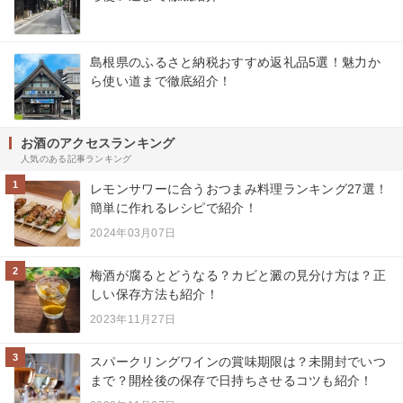
島根県のふるさと納税おすすめ返礼品5選！魅力か
ら使い道まで徹底紹介！
お酒のアクセスランキング
人気のある記事ランキング
1
レモンサワーに合うおつまみ料理ランキング27選！
簡単に作れるレシピで紹介！
2024年03月07日
2
梅酒が腐るとどうなる？カビと澱の見分け方は？正
しい保存方法も紹介！
2023年11月27日
3
スパークリングワインの賞味期限は？未開封でいつ
まで？開栓後の保存で日持ちさせるコツも紹介！