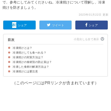
で、参考にしてみてくださいね。冷凍焼けについて理解し、冷凍
焼けを防ぎましょう。
2023年01月22日 更新
シェア
ツイート
シェア
目次
冷凍焼けとは？
冷凍焼けしても食べれる？
冷凍焼けの原因
冷凍焼けの見分け方
冷凍焼けの対策方法は？
冷凍焼けしても食べれるが美味しくない
冷凍焼けの食材別の防止策は？
①空気に触れないようにする
②急速冷凍する
③冷凍庫の温度を上げない
④長期間保存しない
冷凍した食材の解凍方法は？
①肉の冷凍焼けを防止する方法
②魚の冷凍焼けを防止する方法
③米の冷凍焼けを防止する方法
冷凍焼けには要注意
①冷凍した肉＆魚の解凍方法
②冷凍した野菜の解凍方法
③冷凍した米の解凍方法
（このページにはPRリンクが含まれています）