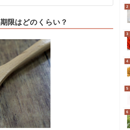
2
味期限はどのくらい？
3
4
5
6