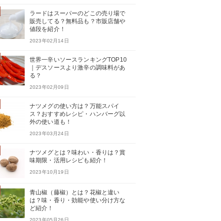
ラードはスーパーのどこの売り場で
販売してる？無料品も？市販店舗や
値段を紹介！
2023年02月14日
世界一辛いソースランキングTOP10
｜デスソースより激辛の調味料があ
る？
2023年02月09日
ナツメグの使い方は？万能スパイ
ス？おすすめレシピ・ハンバーグ以
外の使い道も！
2023年03月24日
ナツメグとは？味わい・香りは？賞
味期限・活用レシピも紹介！
2023年10月19日
青山椒（藤椒）とは？花椒と違い
は？味・香り・効能や使い分け方な
ど紹介！
2023年05月26日