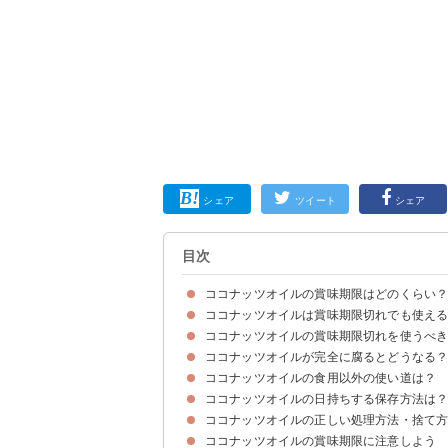
シェア
ツイート
シェア
目次
ココナッツオイルの賞味期限はどのくらい
ココナッツオイルは賞味期限切れでも使え
ココナッツオイルの賞味期限は製造後2年程度
ココナッツオイルの開封後の賞味期限は1年以内
ココナッツオイルの賞味期限切れを使うべ
賞味期限の定義
ココナッツオイルの賞味期限切れは使わない方が
ココナッツオイルが完全に腐るとどうなる
①メーカーが期限切れの使用を推奨していないた
②未開封・冷蔵庫保存でも劣化するため
③劣化した油は下痢などの原因になるため
ココナッツオイルの食用以外の使い道は？
①見た目
②匂い
③味
ココナッツオイルの日持ちする保存方法は
①髪のオイルに使う
②マッサージに使う
③手作り石鹸にする
④ボディオイルにする
⑤メイク落としに使う
賞味期限が切れた場合はキャンドルにしよう
ココナッツオイルの正しい処理方法・捨て
ココナッツオイルは常温・暗所で保存しよう
ココナッツオイルの賞味期限に注意しよう
ココナッツオイルが固体の場合
ココナッツオイルが液体の場合