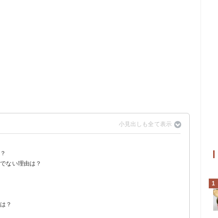
？
る？
に使い切る
きでない理由は？
良い
？
め
1
？
方は？