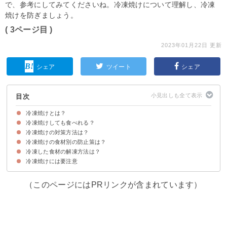
で、参考にしてみてくださいね。冷凍焼けについて理解し、冷凍
焼けを防ぎましょう。
( 3ページ目 )
2023年01月22日 更新
シェア
ツイート
シェア
目次
冷凍焼けとは？
冷凍焼けしても食べれる？
冷凍焼けの原因
冷凍焼けの見分け方
冷凍焼けの対策方法は？
冷凍焼けしても食べれるが美味しくない
冷凍焼けの食材別の防止策は？
①空気に触れないようにする
②急速冷凍する
③冷凍庫の温度を上げない
④長期間保存しない
冷凍した食材の解凍方法は？
①肉の冷凍焼けを防止する方法
②魚の冷凍焼けを防止する方法
③米の冷凍焼けを防止する方法
冷凍焼けには要注意
①冷凍した肉＆魚の解凍方法
②冷凍した野菜の解凍方法
③冷凍した米の解凍方法
（このページにはPRリンクが含まれています）