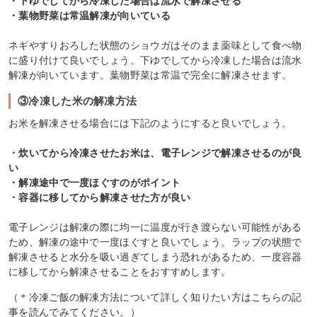
・下ゆでしてから冷凍した場合は流水で解凍させる
・葉物野菜は常温解凍が向いている
ネギやすりおろした状態のショウガはそのまま薬味として食べ物
に盛り付けて良いでしょう。下ゆでしてから冷凍した場合は流水
解凍が向いています。葉物野菜は常温で完全に解凍させます。
③冷凍した米の解凍方法
お米を解凍させる場合には下記のようにすると良いでしょう。
・炊いてから冷凍させたお米は、電子レンジで解凍させるのが良
い
・解凍途中で一度ほぐすのがポイント
・容器に移してから解凍させた方が良い
電子レンジは解凍の際に均一に温度が行き渡らない可能性がある
ため、解凍の途中で一度ほぐすと良いでしょう。ラップの状態で
解凍させると水分を吸い過ぎてしまう恐れがあるため、一度容器
に移してから解凍させることをおすすめします。
（＊冷凍ご飯の解凍方法について詳しく知りたい方はこちらの記
事を読んでみてください。）