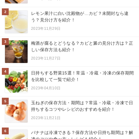
2
レモン果汁に白い沈殿物が…カビ？未開封なら違
う？見分け方を紹介！
2023年11月29日
3
梅酒が腐るとどうなる？カビと澱の見分け方は？正
しい保存方法も紹介！
2023年11月27日
4
日持ちする野菜15選！常温・冷蔵・冷凍の保存期間
を比較して一覧で紹介！
2023年04月10日
5
玉ねぎの保存方法・期間は？常温・冷蔵・冷凍で日
持ちするコツやレシピのおすすめを紹介！
2023年11月21日
6
バナナは冷凍できる？保存方法や日持ち期間は？解
凍のコツや食べ方・レシピも紹介！