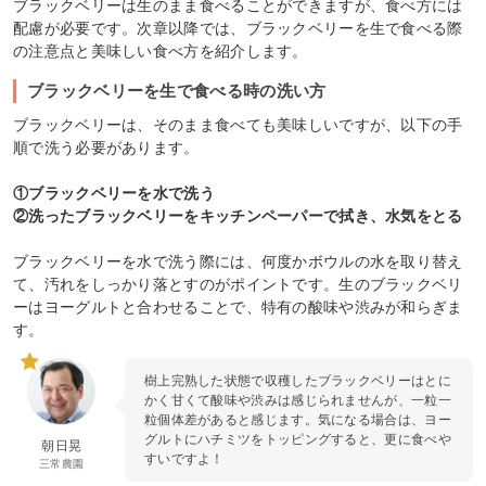
ブラックベリーは生のまま食べることができますが、食べ方には
配慮が必要です。次章以降では、ブラックベリーを生で食べる際
の注意点と美味しい食べ方を紹介します。
ブラックベリーを生で食べる時の洗い方
ブラックベリーは、そのまま食べても美味しいですが、以下の手
順で洗う必要があります。
①ブラックベリーを水で洗う
②洗ったブラックベリーをキッチンペーパーで拭き、水気をとる
ブラックベリーを水で洗う際には、何度かボウルの水を取り替え
て、汚れをしっかり落とすのがポイントです。生のブラックベリ
ーはヨーグルトと合わせることで、特有の酸味や渋みが和らぎま
す。
樹上完熟した状態で収穫したブラックベリーはとに
かく甘くて酸味や渋みは感じられませんが、一粒一
粒個体差があると感じます。気になる場合は、ヨー
グルトにハチミツをトッピングすると、更に食べや
朝日晃
すいですよ！
三常農園