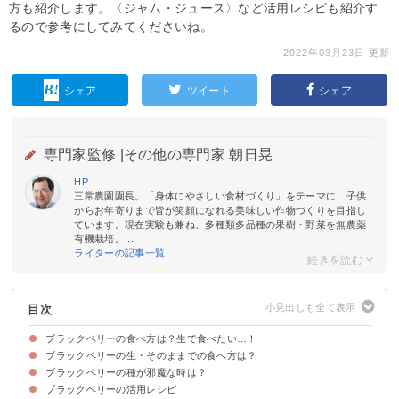
方も紹介します。〈ジャム・ジュース〉など活用レシピも紹介す
るので参考にしてみてくださいね。
2022年03月23日 更新
シェア
ツイート
シェア
専門家監修 |
その他の専門家 朝日晃
HP
三常農園園長。「身体にやさしい食材づくり」をテーマに、子供
からお年寄りまで皆が笑顔になれる美味しい作物づくりを目指し
ています。現在実験も兼ね、多種類多品種の果樹・野菜を無農薬
有機栽培。...
ライターの記事一覧
目次
ブラックベリーの食べ方は？生で食べたい…！
ブラックベリーの生・そのままでの食べ方は？
ブラックベリーの食べ頃の見分け方
ブラックベリーの種が邪魔な時は？
ブラックベリーを生で食べる時の洗い方
ブラックベリーは冷凍して食べると美味しい
ブラックベリーの活用レシピ
ブラックベリーの裏ごしの仕方
裏ごししたブラックベリーの活用方法