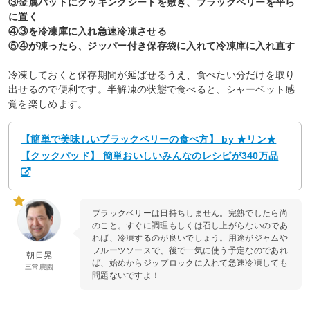
③金属バットにクッキングシートを敷き、ブラックベリーを平ら
に置く
④③を冷凍庫に入れ急速冷凍させる
⑤④が凍ったら、ジッパー付き保存袋に入れて冷凍庫に入れ直す
冷凍しておくと保存期間が延ばせるうえ、食べたい分だけを取り
出せるので便利です。半解凍の状態で食べると、シャーベット感
覚を楽しめます。
【簡単で美味しいブラックベリーの食べ方】 by ★リン★
【クックパッド】 簡単おいしいみんなのレシピが340万品
ブラックベリーは日持ちしません。完熟でしたら尚
のこと。すぐに調理もしくは召し上がらないのであ
れば、冷凍するのが良いでしょう。用途がジャムや
フルーツソースで、後で一気に使う予定なのであれ
朝日晃
ば、始めからジップロックに入れて急速冷凍しても
三常農園
問題ないですよ！