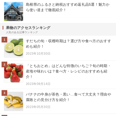
島根県のふるさと納税おすすめ返礼品5選！魅力か
ら使い道まで徹底紹介！
果物のアクセスランキング
人気のある記事ランキング
1
すだちの旬・収穫時期は？選び方や食べ方のおすす
めも紹介！
2023年10月30日
2
「とちおとめ」はどんな特徴のいちご？旬の時期・
産地や味わいは？食べ方・レシピのおすすめも紹
介！
2023年09月14日
3
バナナの中身が茶色・黒い…食べて大丈夫？理由や
腐敗との見分け方を紹介！
2023年05月30日