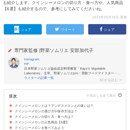
も紹介します。クインシーメロンの切り方・食べ方や、人気商品
【6選】も紹介するので、参考にしてみてくださいね。
2023年09月26日 更新
シェア
ツイート
シェア
専門家監修 |
野菜ソムリエ 安部加代子
Instagram
HP
日本野菜ソムリエ協会認定料理教室「Kayo’s Vegetable
Laboratory」主宰。野菜ソムリエpro・受験フードマイスター・...
ライターの記事一覧
目次
クインシーメロンとは？アンデスメロンとの違いは？
クインシーメロンの選び方や保存方法は？
「クインシーメロン」の名前の由来・意味
クインシーメロンの糖度・味わいや香り
クインシーメロンの旬の時期・産地
クインシーメロンの値段
クインシーメロンの切り方・食べ方は？
食べ頃のクインシーメロンの見分け方・選び方
クインシーメロンの保存方法
クインシーメロンの人気商品【6選】
クインシーメロンの切り方
食べ方①食べる直前に冷やして食べる
食べ方②冷凍して食べても美味しい
クインシーメロンを食べてみよう
①クインシーメロン 2玉 赤肉/税込4500円
②クインシーメロン 5kg 4玉（3L）/税込5230円
③熊本県産 クインシーメロン（赤肉メロン）5～6玉入 約4kg/税込4680円
④赤肉メロン 茨城県産・他 3〜7玉 約4kg/税込5200円
⑤熊本県産クインシーメロン 赤肉 5〜7玉 訳有り 6キロ程度/税込7109円
⑥熊本県産 クインシーメロン 赤肉 2玉/税込5500円