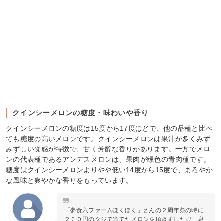
クインシーメロンの糖度・味わいや香り
クインシーメロンの糖度は15度から17度ほどで、他の品種と比べ
ても糖度の高いメロンです。クインシーメロンは果汁が多くみず
みずしい食感が特徴で、甘く芳醇な香りがあります。一方でメロ
ンの代表種であるアンデスメロンは、果肉が緑色の青肉種です。
糖度はクインシーメロンよりやや低い14度から15度で、まろやか
な風味と爽やかな香りをもっています。
「夢食六ファームほくほく」さんの２周年祭の時に
２００円のクジで当てたメロンを頂きました♡ 息