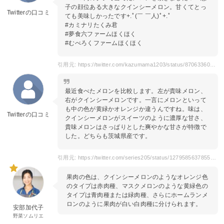
子の顔位ある大きなクインシーメロン。甘くてとっ
Twitterの口コミ
ても美味しかったです+.ﾟ(￣ ￣人)ﾟ+.ﾟ
#カミナリたくみ君
#夢食六ファームほくほく
#むべろくファームほくほく
引用元: https://twitter.com/kazumama1203/status/870633601708113920
最近食べたメロンを比較します。左が貴味メロン、
右がクインシーメロンです。一言にメロンといって
も中の色が黄緑かオレンジか違うんですね。味は、
Twitterの口コミ
クインシーメロンがスイーツのように濃厚な甘さ、
貴味メロンはさっぱりとした爽やかな甘さが特徴で
した。どちらも茨城県産です。
引用元: https://twitter.com/series205/status/1279585637855670273
果肉の色は、クインシーメロンのようなオレンジ色
のタイプは赤肉種、マスクメロンのような黄緑色の
タイプは青肉種または緑肉種、さらにホームランメ
ロンのように果肉が白い白肉種に分けられます。
安部加代子
野菜ソムリエ