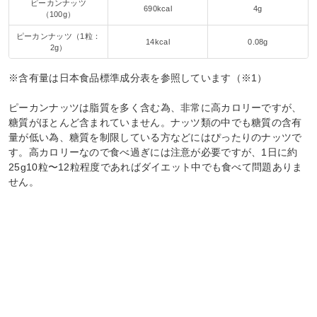
ピーカンナッツ
690kcal
4g
（100g）
ピーカンナッツ（1粒：
14kcal
0.08g
2g）
※含有量は日本食品標準成分表を参照しています（※1）
ピーカンナッツは脂質を多く含む為、非常に高カロリーですが、
糖質がほとんど含まれていません。ナッツ類の中でも糖質の含有
量が低い為、糖質を制限している方などにはぴったりのナッツで
す。高カロリーなので食べ過ぎには注意が必要ですが、1日に約
25g10粒〜12粒程度であればダイエット中でも食べて問題ありま
せん。