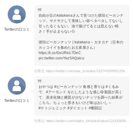
自由が丘のkatakanaさんで見つけた琥珀ピーカンナ
ッツ。サクサクして美味しい😃ベタベタしてないし
甘ったるくもない。油で揚げてるとは思えない軽
Twitterの口コミ
さ！手が止まらない💦
琥珀ピーカンナッツ | katakana – カタカナ（日本の
カッコイイを集めたお土産屋さん）
https://t.co/GsURe17DeC
pic.twitter.com/Yez5AQalcu
引用元: https://twitter.com/otae_tv/status/1327401096512344064?s=20
おやつは #ピーカンナッツ 食感と香りは #くるみ
で、#アーモンド をたしたような感じ😋脂質が高く
て、炭水化物と糖質が少ないナッツを調べた結果が
Twitterの口コミ
こちら。ちょっと形きもいけど味はおいし～
#ケトジェニック #ダイエット #奮闘記
引用元: https://twitter.com/mojiko_funtouki/status/1214536587654025216