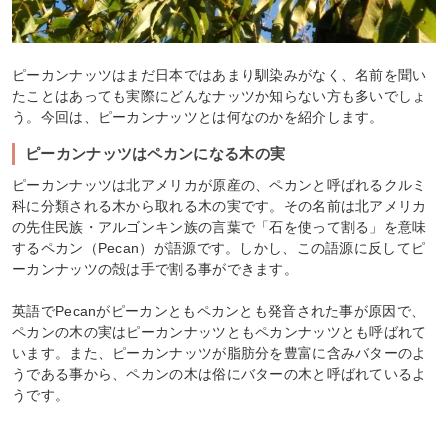
ピーカンナッツはまだ日本ではあまり馴染みがなく、名前を聞い
たことはあっても実際にどんなナッツか知らない方も多いでしょ
う。今回は、ピーカンナッツとは何なのかを紹介します。
ピーカンナッツはペカンになる木の実
ピーカンナッツは北アメリカが原産の、ペカンと呼ばれるクルミ
科に分類される木から取れる木の実です。その名前は北アメリカ
の先住民族・アルゴンキン族の言葉で「石を使って割る」を意味
するペカン（Pecan）が語源です。しかし、この語源に反してピ
ーカンナッツの殻は手で割る事ができます。
英語でPecanがピーカンともペカンとも発音された事が原因で、
ペカンの木の実はピーカンナッツともペカンナッツとも呼ばれて
います。また、ピーカンナッツが脂肪分を豊富に含みバターのよ
うである事から、ペカンの木は俗にバターの木と呼ばれているよ
うです。