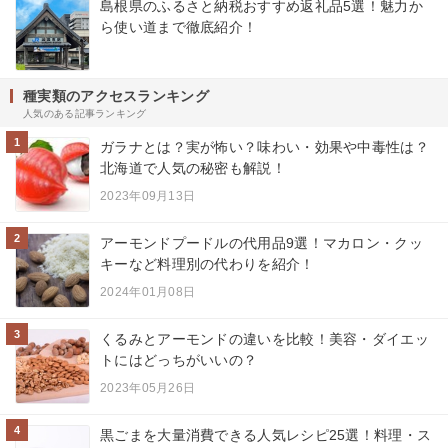
島根県のふるさと納税おすすめ返礼品5選！魅力か
ら使い道まで徹底紹介！
種実類のアクセスランキング
人気のある記事ランキング
1
ガラナとは？実が怖い？味わい・効果や中毒性は？
北海道で人気の秘密も解説！
2023年09月13日
2
アーモンドプードルの代用品9選！マカロン・クッ
キーなど料理別の代わりを紹介！
2024年01月08日
3
くるみとアーモンドの違いを比較！美容・ダイエッ
トにはどっちがいいの？
2023年05月26日
4
黒ごまを大量消費できる人気レシピ25選！料理・ス