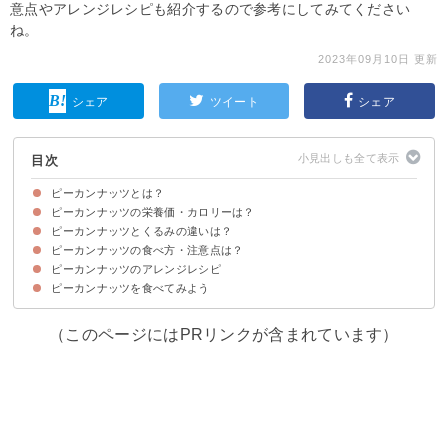
意点やアレンジレシピも紹介するので参考にしてみてください
ね。
2023年09月10日 更新
シェア
ツイート
シェア
目次
ピーカンナッツとは？
ピーカンナッツの栄養価・カロリーは？
ピーカンナッツはペカンになる木の実
ピーカンナッツの味わい・風味
ピーカンナッツとくるみの違いは？
ピーカンナッツのカロリー・糖質
ピーカンナッツの栄養価や効果・効能
ピーカンナッツの食べ方・注意点は？
①原産・発祥地
②味わい
③殻
ピーカンナッツのアレンジレシピ
ピーカンナッツはローストするのがおすすめ
ナッツアレルギーの人はピーカンナッツを食べるのに要注意
ピーカンナッツを食べてみよう
①ピーカンナッツとりんごのサラダ
②鶏もも肉とピーカンナッツの甘酢煮
③ピーカンナッツとフルーツのブレッド
④ピーカンパイ
（このページにはPRリンクが含まれています）