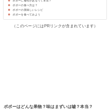
ポポーに毒性があるって本当？
①ビタミンC
②ミネラル
③食物繊維
ポポーの食べ方は？
ポポーの果実ではなく葉に毒性がある
ポポーの美味しいレシピ
①皮を剥いて輪切りにする
②半分にカットしてスプーンですくって食べる
ポポーを食べてみよう
①ポポーのジャム
②ポポーのプリン
③ポポーのアイス
（このページにはPRリンクが含まれています）
ポポーはどんな果物？味はまずいは嘘？本当？