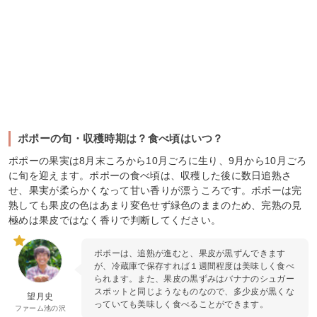
ポポーの旬・収穫時期は？食べ頃はいつ？
ポポーの果実は8月末ころから10月ごろに生り、9月から10月ごろ
に旬を迎えます。ポポーの食べ頃は、収穫した後に数日追熟さ
せ、果実が柔らかくなって甘い香りが漂うころです。ポポーは完
熟しても果皮の色はあまり変色せず緑色のままのため、完熟の見
極めは果皮ではなく香りで判断してください。
ポポーは、追熟が進むと、果皮が黒ずんできます
が、冷蔵庫で保存すれば１週間程度は美味しく食べ
られます。また、果皮の黒ずみはバナナのシュガー
スポットと同じようなものなので、多少皮が黒くな
望月史
っていても美味しく食べることができます。
ファーム池の沢