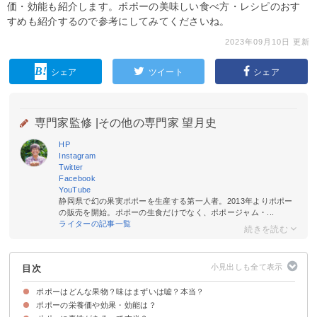
価・効能も紹介します。ポポーの美味しい食べ方・レシピのおす
すめも紹介するので参考にしてみてくださいね。
2023年09月10日 更新
シェア
ツイート
シェア
専門家監修 |
その他の専門家 望月史
HP
Instagram
Twitter
Facebook
YouTube
静岡県で幻の果実ポポーを生産する第一人者。2013年よりポポー
の販売を開始。ポポーの生食だけでなく、ポポージャム・...
ライターの記事一覧
目次
ポポーはどんな果物？味はまずいは嘘？本当？
ポポーの栄養価や効果・効能は？
ポポーの見た目・値段など特徴
ポポーの旬・収穫時期は？食べ頃はいつ？
ポポーの味わい・匂いは？まずいは嘘？