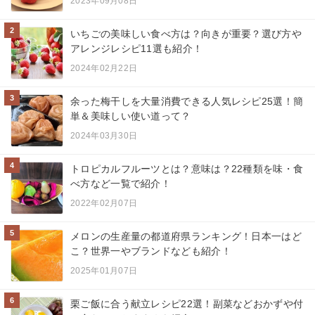
2023年09月08日
2
いちごの美味しい食べ方は？向きが重要？選び方や
アレンジレシピ11選も紹介！
2024年02月22日
3
余った梅干しを大量消費できる人気レシピ25選！簡
単＆美味しい使い道って？
2024年03月30日
4
トロピカルフルーツとは？意味は？22種類を味・食
べ方など一覧で紹介！
2022年02月07日
5
メロンの生産量の都道府県ランキング！日本一はど
こ？世界一やブランドなども紹介！
2025年01月07日
6
栗ご飯に合う献立レシピ22選！副菜などおかずや付