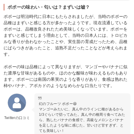
ポポーの味わい・匂いは？まずいは嘘？
ポポーは明治時代に日本にもたらされましたが、当時のポポーの
品種はまずいと感じる方が多かったようです。現在流通している
ポポーは、品種改良されたため美味しくなっています。ポポーを
まずいと感じてしまう理由として、当時の日本人には、トロピカ
ルな香りが合わなかったことや、実生苗の育成だったため、品種
にばらつきがあったこと、追熟不足だったことなどが考えられま
す。
ポポーの味は品種によって異なりますが、マンゴーやバナナに似
た濃厚な甘味があるものや、ほのかな酸味が味わえるものもあり
ます。ポポーには南国の果実のような香りがあり、食感は熟れた
柿やバナナ、アボカドのようななめらかな口当たりです。
幻のフルーツ ポポー😆
マンゴーみたいに、真ん中のラインに種があるから
1/3ぐらいで切ってみた。真ん中の種周り食べてみた
Twitterの口コミ
ら、熟したバナナの食感で、高級なメロンとバナナ
を足したような味に感じた。甘いけど甘すぎず、と
ても美味しい！