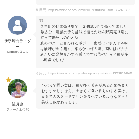
引用元: https://twitter.com/tamori007/status/1308735240303570945
美里町の野菜売り場で、２個300円で売ってました
😁多分、農業の傍ら趣味で植えた物を野菜売り場に
持って来たものかと💦
伊勢崎☆ライダ
森のバターと言われるポポー、食感はアボカド🥑味
ー
は酸味が全く無く、柔らかい柿の味、匂いはバナナ
Twitterの口コミ
みたいに発酵臭がする感じですね👌やたらと種が多
い印象でした❗
引用元: https://twitter.com/yoshicapuking/status/1323615890055729153?ref_src=twsrc%5Etfw
小ぶりで固い実は、種が多く苦みがあるためあまり
おすすめしません。大きくて良い香りのする実は、
まるでカスタードプリンを食べているような甘さと
美味しさがあります。
望月史
ファーム池の沢