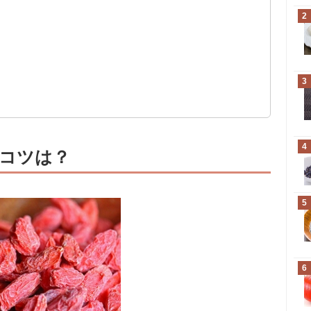
2
3
4
コツは？
5
6