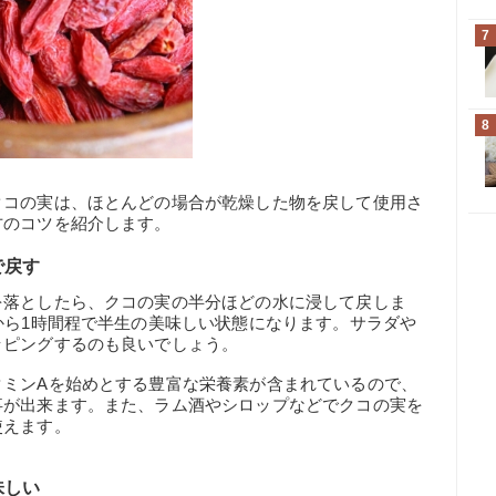
7
8
クコの実は、ほとんどの場合が乾燥した物を戻して使用さ
方のコツを紹介します。
で戻す
を落としたら、クコの実の半分ほどの水に浸して戻しま
から1時間程で半生の美味しい状態になります。サラダや
ッピングするのも良いでしょう。
タミンAを始めとする豊富な栄養素が含まれているので、
事が出来ます。また、ラム酒やシロップなどでクコの実を
使えます。
味しい