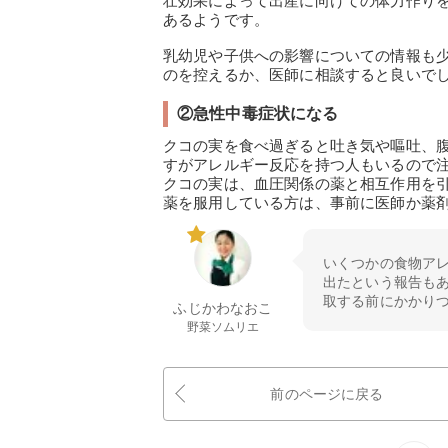
壮効果によって出産に向けての体力作り
あるようです。
乳幼児や子供への影響についての情報も
のを控えるか、医師に相談すると良いで
②急性中毒症状になる
クコの実を食べ過ぎると吐き気や嘔吐、
すがアレルギー反応を持つ人もいるので
クコの実は、血圧関係の薬と相互作用を
薬を服用している方は、事前に医師か薬
いくつかの食物ア
出たという報告も
取する前にかかり
ふじかわなおこ
野菜ソムリエ
前のページに戻る