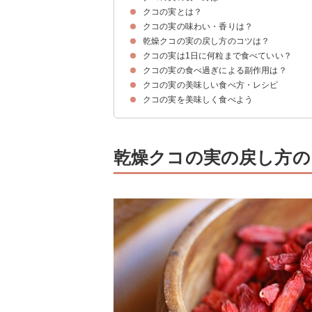
クコの実とは？
クコの実の味わい・香りは？
クコの実とはスーパーフードの一種
クコの実の栄養や効果・効能
乾燥クコの実の戻し方のコツは？
生のクコの実の味わい・香り
乾燥クコの実の味わい・香り
クコの実は1日に何粒まで食べていい？
乾燥クコの実は半分水に浸かる程度で戻す
乾燥クコの実をそのまま食べても美味しい
クコの実の食べ過ぎによる副作用は？
クコの実を食べる量は1日15~20粒までにする
クコの実の美味しい食べ方・レシピ
①妊娠中絶作用がある
②急性中毒症状になる
③慢性中毒症状になる
クコの実を美味しく食べよう
①鶏の骨付き肉のサムゲタンスープ
②薬膳パエリア
③クコの実のパウンドケーキ
④甘酒とクコの実の薬膳デザート
⑤クコの実入りヨーグルト
⑥クコの実入りアレンジティー
⑦ゴジベリーモヒート
乾燥クコの実の戻し方の