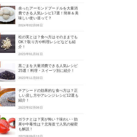
余ったアーモンドプードルを大量消
費できる人気レシピ17選！簡単＆美
味しい使い道って？
2024年02月08日
松の実とは？食べ方はそのままでも
OK？取り方や料理レシピなども紹
介！
2023年01月31日
黒ごまを大量消費できる人気レシピ
25選！料理・スイーツ別に紹介！
2023年11月03日
チアシードの効果的な食べ方は？正
しい戻し方やアレンジレシピ12選も
紹介！
2023年02月06日
ガラナとは？実が怖い？味わい・効
果や中毒性は？北海道で人気の秘密
も解説！
2023年09月13日