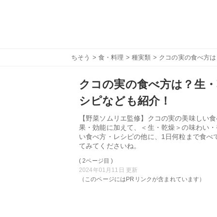
ちそう
>
食・料理
>
種実類
> クコの実の食べ方
クコの実の食べ方は？生・
シピなども紹介！
【野菜ソムリエ監修】クコの実の美味しい食
果・効能に加えて、＜生・乾燥＞の味わい・
い食べ方・レシピの他に、1日何粒まで食べ
てみてくださいね。
( 2ページ目 )
2024年01月11日 更新
（このページにはPRリンクが含まれています）