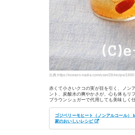
出典:
https://oceans-nadia.com/user/28/recipe/160
赤くて小さいクコの実が目を引く、ノン
ント、炭酸水の爽やかさが、心も体もリ
ブラウンシュガーで代用しても美味しく
ゴジベリーモヒート（ノンアルコール） by 柴
家のおいしいレシピ