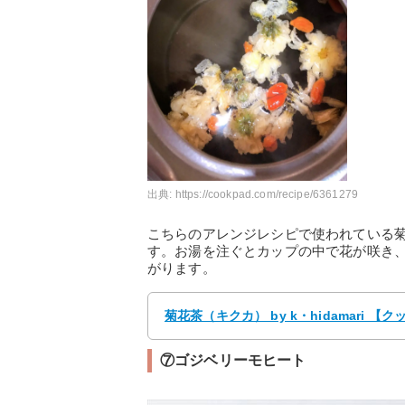
出典:
https://cookpad.com/recipe/6361279
こちらのアレンジレシピで使われている
す。お湯を注ぐとカップの中で花が咲き
がります。
菊花茶（キクカ） by k・hidamari
⑦ゴジベリーモヒート