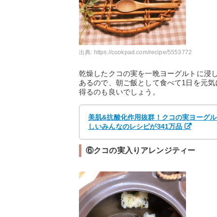
出典:
https://cookpad.com/recipe/5553772
乾燥したクコの実を一晩ヨーグルトに浸
あるので、朝ご飯として食べて1日を元
得るのも良いでしょう。
美肌&抗酸化作用抜群！クコの実ヨーグルト
しいみんなのレシピが341万品
⑥クコの実入りアレンジティー