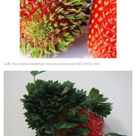
出典:
http://daikonntabetara.seesaa.net/article/418726491.html