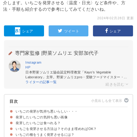
介します。いちごを発芽させる〈温度・日光〉など条件や、方
法・手順も紹介するので参考にしてみてくださいね。
2024年02月28日 更新
シェア
ツイート
シェア
専門家監修 |
野菜ソムリエ 安部加代子
Instagram
HP
日本野菜ソムリエ協会認定料理教室「Kayo’s Vegetable
Laboratory」主宰。野菜ソムリエpro・受験フードマイスター・...
ライターの記事一覧
目次
いちごの発芽が気持ち悪いらしい・・・
発芽したいちごの気持ち悪い画像
発芽したいちごは食べれる？
いちごを発芽させる方法は？そのまま埋めればOK？
発芽したいちごを食べれるがまずい
いちごの種をうまく発芽させるには？
いちごの発芽は難しい
いちごが発芽する条件
いちごを丸ごと発芽させる方法・手順