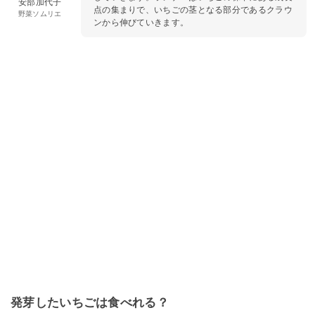
安部加代子
点の集まりで、いちごの茎となる部分であるクラウ
野菜ソムリエ
ンから伸びていきます。
発芽したいちごは食べれる？