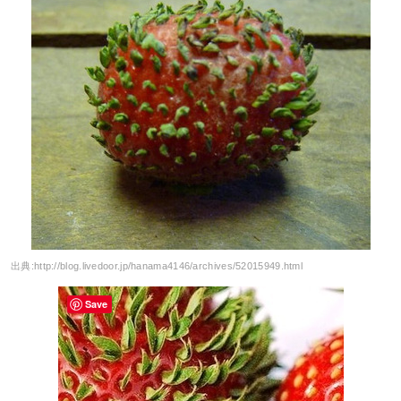
出典:
http://blog.livedoor.jp/hanama4146/archives/52015949.html
Save