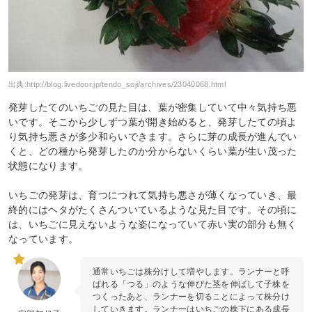
出典:
http://blog.livedoor.jp/tendo_soji/archives/23040068.html
発芽したてのいちごの見た目は、葉が密集していて中々気持ち悪
いです。そこから少しずつ葉が開き始めると、発芽したての頃よ
り気持ち悪さが多少和らいできます。さらに芽の成長が進んでい
くと、どの種から発芽したのか分からないくらい葉が生い茂った
状態になります。
いちごの発芽は、育つにつれて気持ち悪さが薄くなっていき、最
終的にはヘタがたくさんついているような見た目です。その頃に
は、いちごに見えないような姿になっていて赤い実の部分も無く
なっています。
通常いちごは株分けして増やします。ランナーと呼
ばれる「つる」のような伸びた茎を伸ばして子株を
つくったあと、ランナーを切ることによって株分け
していきます。ランナーはいちごの株下にある成長