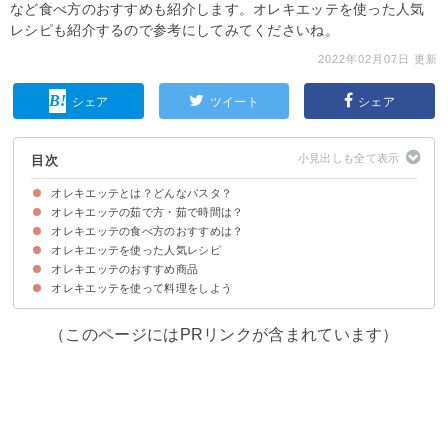
など食べ方のおすすめも紹介します。オレキエッテを使った人気
レシピも紹介するので参考にしてみてくださいね。
2022年02月07日 更新
シェア
ツイート
シェア
目次
オレキエッテとは？どんなパスタ？
オレキエッテの茹で方・茹で時間は？
オレキエッテは耳たぶ型のショートパスタ
オレキエッテの名前の由来
オレキエッテの作り方
オレキエッテの食べ方のおすすめは？
オレキエッテの茹で時間の目安
オレキエッテの茹で方のポイント
オレキエッテを使った人気レシピ
オレキエッテに合うソース
オレキエッテが合う料理例
オレキエッテのおすすめ商品
①チーマディラーパ
②漁師風オレキエッテ
③リコッタチーズとトマトソースのオレキエッテ
④ブロッコリーソースのオレキエッテ
⑤和風オレキエッテ
オレキエッテを使って料理をしよう
①プルメルーチ社 オレキエッテ 500g （297円）
②オレッキエッテ プリエージ ブロンズ 500g（359円）
（このページにはPRリンクが含まれています）