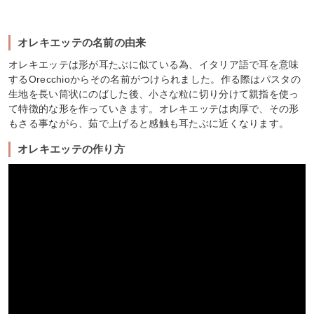
オレキエッテの名前の由来
オレキエッテは形が耳たぶに似ている為、イタリア語で耳を意味
するOrecchioからその名前がつけられました。作る際はパスタの
生地を長い筒状にのばした後、小さな粒に切り分けて親指を使っ
て特徴的な形を作っていきます。オレキエッテは肉厚で、その形
もさる事ながら、茹で上げると感触も耳たぶに近くなります。
オレキエッテの作り方