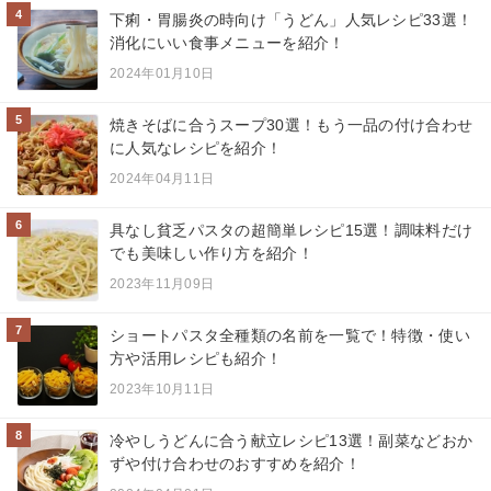
4
下痢・胃腸炎の時向け「うどん」人気レシピ33選！
消化にいい食事メニューを紹介！
2024年01月10日
5
焼きそばに合うスープ30選！もう一品の付け合わせ
に人気なレシピを紹介！
2024年04月11日
6
具なし貧乏パスタの超簡単レシピ15選！調味料だけ
でも美味しい作り方を紹介！
2023年11月09日
7
ショートパスタ全種類の名前を一覧で！特徴・使い
方や活用レシピも紹介！
2023年10月11日
8
冷やしうどんに合う献立レシピ13選！副菜などおか
ずや付け合わせのおすすめを紹介！