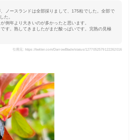
、ノースランドは全部採りまして、175粒でした。全部で
ました。
たが例年より大きいのが多かったと思います。
ウです。熟してきましたがまだ酸っぱいです。完熟の見極
引用元: https://twitter.com/DarrowBlade/status/1277052579122262016