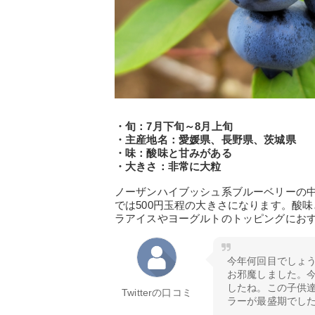
・旬：7月下旬～8月上旬
・主産地名：愛媛県、長野県、茨城県
・味：酸味と甘みがある
・大きさ：非常に大粒
ノーザンハイブッシュ系ブルーベリーの
では500円玉程の大きさになります。酸
ラアイスやヨーグルトのトッピングにお
今年何回目でしょ
お邪魔しました。
したね。この子供
Twitterの口コミ
ラーが最盛期でしたね