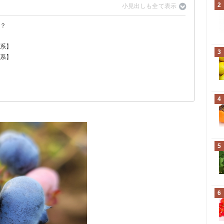
2
い？
？
イ系】
3
ュ系】
4
5
6