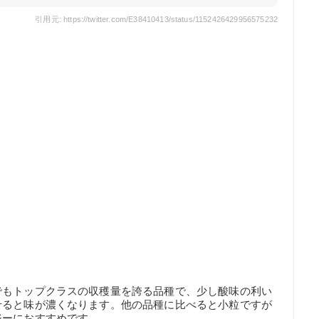
引用元: https://twitter.com/E38410413/status/1152426429956575232
でもトップクラスの収穫量を誇る品種で、少し酸味の利い
せると味が濃くなります。他の品種に比べると小粒ですが
ジーにおすすめです。