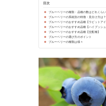
目次
ブルーベリーの種類・品種の数はどれくら
ブルーベリーの系統別の特徴・見分け方は
ブルーベリーは大きく2種類に分けられる
ブルーベリーのおすすめ品種【ラビットア
①旬・収穫時期
②樹木の葉の形
③樹木の大きさ・サイズ
④味わい
ブルーベリーのおすすめ品種【ハイブッシ
①ティフブルー
②タイタン
③ヤドキン
ブルーベリーのおすすめ品種【交配種】
①チャンドラー
②ミスティー
③ダロウ
④ブルーレイ
ブルーベリーの選び方のポイント
①パウダーブルー
②ブライトウェル
③ピンクレモネード
ブルーベリーの種類は様々