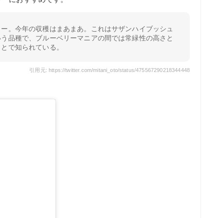
リー。今年の収穫はまあまあ。これはサザンハイブッシュ
いう品種で、ブルーベリーマニアの間では常緑性の高さと
ことで知られている。
引用元: https://twitter.com/mitani_oto/status/475567290218344448