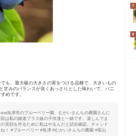
7
8
中でも、最大級の大きさの実をつける品種で、大きいもの
味と甘みのバランスが良くあっさりとした味わいで、バニ
すすめです。
うww魚津市のブルーベリー園、むかいさんちの農園さんに
今回は私の娘達プラス妹の子供達と一緒です。楽しんでま
達の笑顔を作るために私はやるんだと試合確認。チャンド
！ #ブルーベリー #魚津 #むかいさんちの農園 #富山