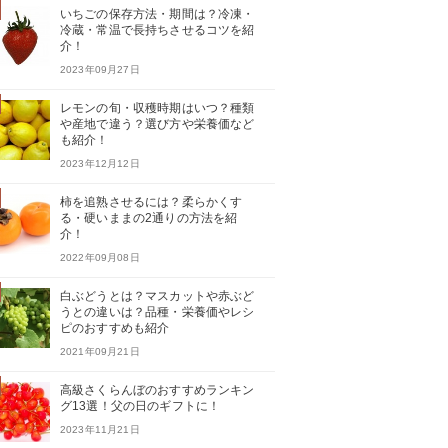
いちごの保存方法・期間は？冷凍・
冷蔵・常温で長持ちさせるコツを紹
介！
2023年09月27日
レモンの旬・収穫時期はいつ？種類
や産地で違う？選び方や栄養価など
も紹介！
2023年12月12日
柿を追熟させるには？柔らかくす
る・硬いままの2通りの方法を紹
介！
2022年09月08日
白ぶどうとは？マスカットや赤ぶど
うとの違いは？品種・栄養価やレシ
ピのおすすめも紹介
2021年09月21日
高級さくらんぼのおすすめランキン
グ13選！父の日のギフトに！
2023年11月21日