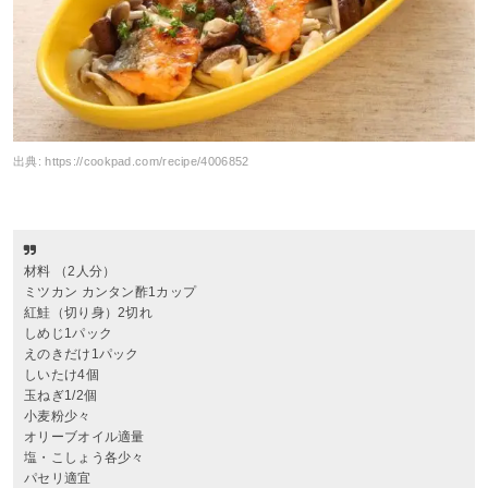
出典:
https://cookpad.com/recipe/4006852
材料 （2人分）
ミツカン カンタン酢1カップ
紅鮭（切り身）2切れ
しめじ1パック
えのきだけ1パック
しいたけ4個
玉ねぎ1/2個
小麦粉少々
オリーブオイル適量
塩・こしょう各少々
パセリ適宜