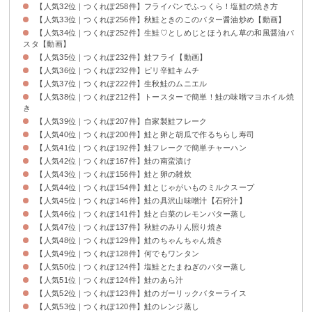
【人気32位｜つくれぽ258件】フライパンでふっくら！塩鮭の焼き方
【人気33位｜つくれぽ256件】秋鮭ときのこのバター醤油炒め【動画】
【人気34位｜つくれぽ252件】生鮭♡としめじとほうれん草の和風醤油パ
スタ【動画】
【人気35位｜つくれぽ232件】鮭フライ【動画】
【人気36位｜つくれぽ232件】ピリ辛鮭キムチ
【人気37位｜つくれぽ222件】生秋鮭のムニエル
【人気38位｜つくれぽ212件】トースターで簡単！鮭の味噌マヨホイル焼
き
【人気39位｜つくれぽ207件】自家製鮭フレーク
【人気40位｜つくれぽ200件】鮭と卵と胡瓜で作るちらし寿司
【人気41位｜つくれぽ192件】鮭フレークで簡単チャーハン
【人気42位｜つくれぽ167件】鮭の南蛮漬け
【人気43位｜つくれぽ156件】鮭と卵の雑炊
【人気44位｜つくれぽ154件】鮭とじゃがいものミルクスープ
【人気45位｜つくれぽ146件】鮭の具沢山味噌汁【石狩汁】
【人気46位｜つくれぽ141件】鮭と白菜のレモンバター蒸し
【人気47位｜つくれぽ137件】秋鮭のみりん照り焼き
【人気48位｜つくれぽ129件】鮭のちゃんちゃん焼き
【人気49位｜つくれぽ128件】何でもワンタン
【人気50位｜つくれぽ124件】塩鮭とたまねぎのバター蒸し
【人気51位｜つくれぽ124件】鮭のあら汁
【人気52位｜つくれぽ123件】鮭のガーリックバターライス
【人気53位｜つくれぽ120件】鮭のレンジ蒸し