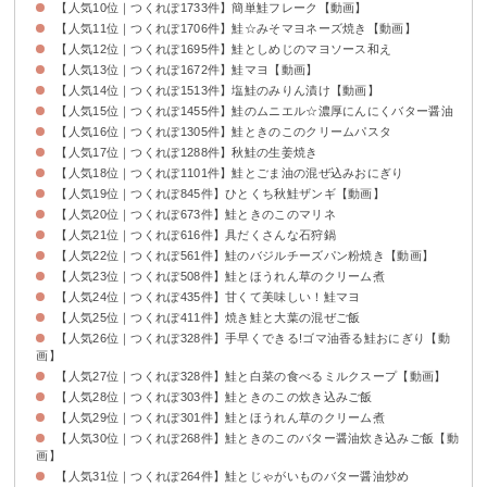
【人気10位｜つくれぽ1733件】簡単鮭フレーク【動画】
【人気11位｜つくれぽ1706件】鮭☆みそマヨネーズ焼き【動画】
【人気12位｜つくれぽ1695件】鮭としめじのマヨソース和え
【人気13位｜つくれぽ1672件】鮭マヨ【動画】
【人気14位｜つくれぽ1513件】塩鮭のみりん漬け【動画】
【人気15位｜つくれぽ1455件】鮭のムニエル☆濃厚にんにくバター醤油
【人気16位｜つくれぽ1305件】鮭ときのこのクリームパスタ
【人気17位｜つくれぽ1288件】秋鮭の生姜焼き
【人気18位｜つくれぽ1101件】鮭とごま油の混ぜ込みおにぎり
【人気19位｜つくれぽ845件】ひとくち秋鮭ザンギ【動画】
【人気20位｜つくれぽ673件】鮭ときのこのマリネ
【人気21位｜つくれぽ616件】具だくさんな石狩鍋
【人気22位｜つくれぽ561件】鮭のバジルチーズパン粉焼き【動画】
【人気23位｜つくれぽ508件】鮭とほうれん草のクリーム煮
【人気24位｜つくれぽ435件】甘くて美味しい！鮭マヨ
【人気25位｜つくれぽ411件】焼き鮭と大葉の混ぜご飯
【人気26位｜つくれぽ328件】手早くできる!ゴマ油香る鮭おにぎり【動
画】
【人気27位｜つくれぽ328件】鮭と白菜の食べるミルクスープ【動画】
【人気28位｜つくれぽ303件】鮭ときのこの炊き込みご飯
【人気29位｜つくれぽ301件】鮭とほうれん草のクリーム煮
【人気30位｜つくれぽ268件】鮭ときのこのバター醤油炊き込みご飯【動
画】
【人気31位｜つくれぽ264件】鮭とじゃがいものバター醤油炒め