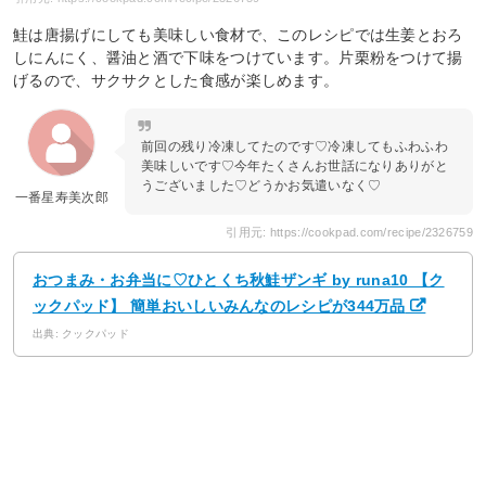
鮭は唐揚げにしても美味しい食材で、このレシピでは生姜とおろ
しにんにく、醤油と酒で下味をつけています。片栗粉をつけて揚
げるので、サクサクとした食感が楽しめます。
前回の残り冷凍してたのです♡冷凍してもふわふわ
美味しいです♡今年たくさんお世話になりありがと
うございました♡どうかお気遣いなく♡
一番星寿美次郎
引用元: https://cookpad.com/recipe/2326759
おつまみ・お弁当に♡ひとくち秋鮭ザンギ by runa10 【ク
ックパッド】 簡単おいしいみんなのレシピが344万品
出典: クックパッド