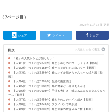
( 7ページ目 )
2023年11月13日 更新
シェア
ツイート
シェア
目次
「鮭」の人気レシピが知りたい！
【人気1位｜つくれぽ7370件】鮭としめじのバターしょうゆ【動画】
【人気2位｜つくれぽ6183件】鮭とじゃがいもの塩バター【動画】
【人気3位｜つくれぽ5289件】鮭のホイル焼きちゃんちゃん焼き風【動
画】
【人気4位｜つくれぽ3281件】生鮭の南蛮漬け
【人気5位｜つくれぽ3088件】鮭の野菜どっさりあんかけ
【人気6位｜つくれぽ2603件】子供も大好き！鮭のムニエル☆タルタルソ
ース【動画】
【人気7位｜つくれぽ2453件】鮭ときのこのホイル焼き【動画】
【人気8位｜つくれぽ1849件】フライパンで焼き鮭
【人気9位｜つくれぽ1800件】鮭と大葉の炊き込みご飯【動画】