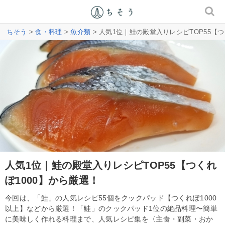
ちそう
>
食・料理
>
魚介類
> 人気1位｜鮭の殿堂入りレシピTOP55【つ
人気1位｜鮭の殿堂入りレシピTOP55【つくれ
ぽ1000】から厳選！
今回は、「鮭」の人気レシピ55個をクックパッド【つくれぽ1000
以上】などから厳選！「鮭」のクックパッド1位の絶品料理〜簡単
に美味しく作れる料理まで、人気レシピ集を〈主食・副菜・おか