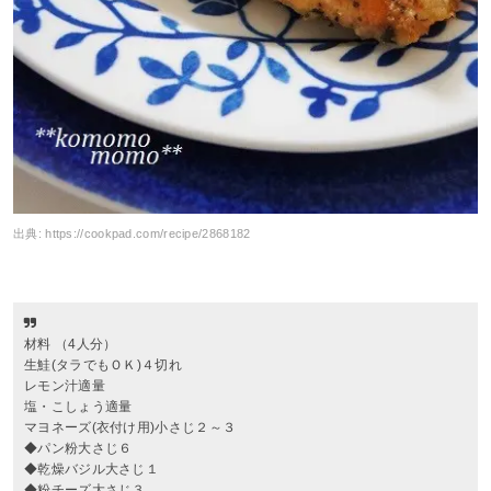
出典:
https://cookpad.com/recipe/2868182
材料 （4人分）
生鮭(タラでもＯＫ)４切れ
レモン汁適量
塩・こしょう適量
マヨネーズ(衣付け用)小さじ２～３
◆パン粉大さじ６
◆乾燥バジル大さじ１
◆粉チーズ大さじ３