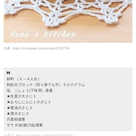
出典:
https://cookpad.com/recipe/2326759
材料 （３～４人分）
秋鮭生ブロック（切り身でも可）５００グラム
塩、こしょう(下味用）適量
★生姜汁大さじ１
★おろしにんにく小さじ１
★醤油大さじ２
★酒大さじ２
片栗粉適量
サラダ油(揚げ油)適量
引用元: https://cookpad.com/recipe/2326759