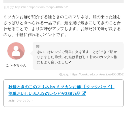
引用元: https://cookpad.com/recipe/4006852
ミツカンお酢が紹介する鮭ときのこのマリネは、脂の乗った鮭を
さっぱりと食べられる一品です。鮭を揚げ焼きにしてきのこと合
わせることで、より旨味がアップします。お酢だけで味が決まる
のも、手軽に作れるポイントです。
きのこはレンジで簡単に火を通すことができて助か
りますした😊焼いた鮭は香ばしく甘めのカンタン酢
にもよく合いました💕
こうゆちゃん
引用元: https://cookpad.com/recipe/4006852
秋鮭ときのこのマリネ by ミツカンお酢 【クックパッド】
簡単おいしいみんなのレシピが386万品
出典: クックパッド