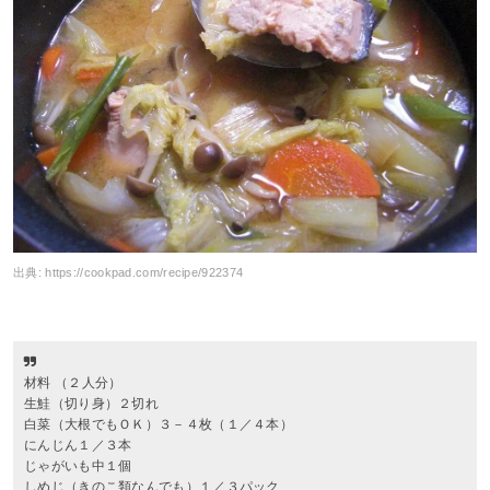
出典:
https://cookpad.com/recipe/922374
材料 （２人分）
生鮭（切り身）２切れ
白菜（大根でもＯＫ）３－４枚（１／４本）
にんじん１／３本
じゃがいも中１個
しめじ（きのこ類なんでも）１／３パック