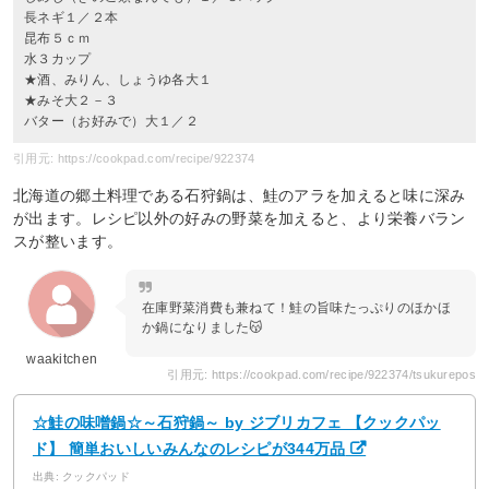
長ネギ１／２本
昆布５ｃｍ
水３カップ
★酒、みりん、しょうゆ各大１
★みそ大２－３
バター（お好みで）大１／２
引用元: https://cookpad.com/recipe/922374
北海道の郷土料理である石狩鍋は、鮭のアラを加えると味に深み
が出ます。レシピ以外の好みの野菜を加えると、より栄養バラン
スが整います。
在庫野菜消費も兼ねて！鮭の旨味たっぷりのほかほ
か鍋になりました😽
waakitchen
引用元: https://cookpad.com/recipe/922374/tsukurepos
☆鮭の味噌鍋☆～石狩鍋～ by ジブリカフェ 【クックパッ
ド】 簡単おいしいみんなのレシピが344万品
出典: クックパッド