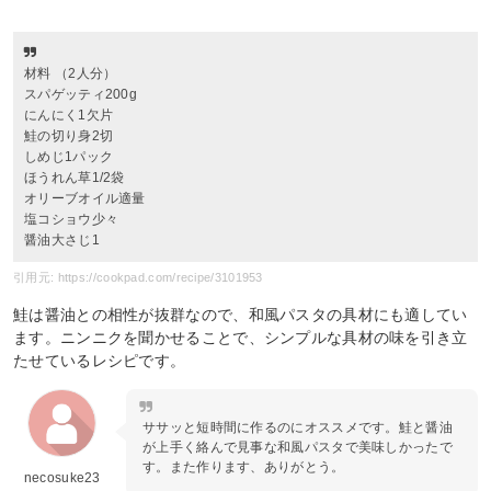
材料 （2人分）
スパゲッティ200g
にんにく1欠片
鮭の切り身2切
しめじ1パック
ほうれん草1/2袋
オリーブオイル適量
塩コショウ少々
醤油大さじ1
引用元: https://cookpad.com/recipe/3101953
鮭は醤油との相性が抜群なので、和風パスタの具材にも適してい
ます。ニンニクを聞かせることで、シンプルな具材の味を引き立
たせているレシピです。
ササッと短時間に作るのにオススメです。鮭と醤油
が上手く絡んで見事な和風パスタで美味しかったで
す。また作ります、ありがとう。
necosuke23