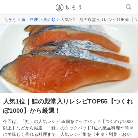
ちそう
>
食・料理
>
魚介類
> 人気1位｜鮭の殿堂入りレシピTOP55【つ
人気1位｜鮭の殿堂入りレシピTOP55【つくれ
ぽ1000】から厳選！
今回は、「鮭」の人気レシピ55個をクックパッド【つくれぽ1000
以上】などから厳選！「鮭」のクックパッド1位の絶品料理〜簡単
に美味しく作れる料理まで、人気レシピ集を〈主食・副菜・おか