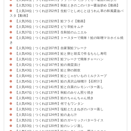
【人気33位｜つくれぽ256件】秋鮭ときのこのバター醤油炒め【動画】
【人気34位｜つくれぽ252件】生鮭♡としめじとほうれん草の和風醤油パ
スタ【動画】
【人気35位｜つくれぽ232件】鮭フライ【動画】
【人気36位｜つくれぽ232件】ピリ辛鮭キムチ
【人気37位｜つくれぽ222件】生秋鮭のムニエル
【人気38位｜つくれぽ212件】トースターで簡単！鮭の味噌マヨホイル焼
き
【人気39位｜つくれぽ207件】自家製鮭フレーク
【人気40位｜つくれぽ200件】鮭と卵と胡瓜で作るちらし寿司
【人気41位｜つくれぽ192件】鮭フレークで簡単チャーハン
【人気42位｜つくれぽ167件】鮭の南蛮漬け
【人気43位｜つくれぽ156件】鮭と卵の雑炊
【人気44位｜つくれぽ154件】鮭とじゃがいものミルクスープ
【人気45位｜つくれぽ146件】鮭の具沢山味噌汁【石狩汁】
【人気46位｜つくれぽ141件】鮭と白菜のレモンバター蒸し
【人気47位｜つくれぽ137件】秋鮭のみりん照り焼き
【人気48位｜つくれぽ129件】鮭のちゃんちゃん焼き
【人気49位｜つくれぽ128件】何でもワンタン
【人気50位｜つくれぽ124件】塩鮭とたまねぎのバター蒸し
【人気51位｜つくれぽ124件】鮭のあら汁
【人気52位｜つくれぽ123件】鮭のガーリックバターライス
【人気53位｜つくれぽ120件】鮭のレンジ蒸し