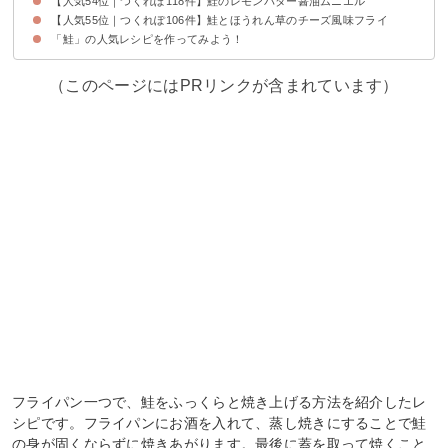
【人気54位｜つくれぽ118件】鮭のレモンバター醤油ムニエル
【人気55位｜つくれぽ106件】鮭とほうれん草のチーズ風味フライ
「鮭」の人気レシピを作ってみよう！
（このページにはPRリンクが含まれています）
フライパン一つで、鮭をふっくらと焼き上げる方法を紹介したレ
シピです。フライパンにお酒を入れて、蒸し焼きにすることで鮭
の身が固くならずに焼きあがります。最後に蓋を取って焼くこと