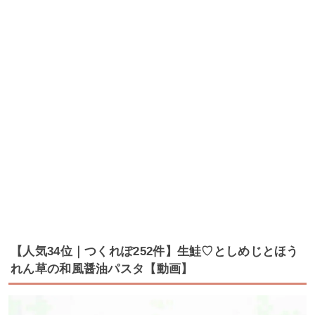
【人気34位｜つくれぽ252件】生鮭♡としめじとほう
れん草の和風醤油パスタ【動画】