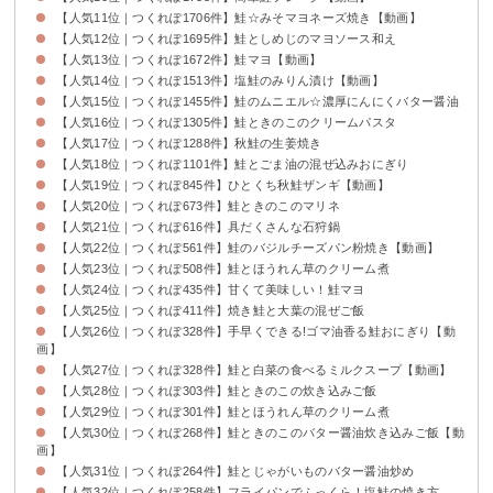
【人気11位｜つくれぽ1706件】鮭☆みそマヨネーズ焼き【動画】
【人気12位｜つくれぽ1695件】鮭としめじのマヨソース和え
【人気13位｜つくれぽ1672件】鮭マヨ【動画】
【人気14位｜つくれぽ1513件】塩鮭のみりん漬け【動画】
【人気15位｜つくれぽ1455件】鮭のムニエル☆濃厚にんにくバター醤油
【人気16位｜つくれぽ1305件】鮭ときのこのクリームパスタ
【人気17位｜つくれぽ1288件】秋鮭の生姜焼き
【人気18位｜つくれぽ1101件】鮭とごま油の混ぜ込みおにぎり
【人気19位｜つくれぽ845件】ひとくち秋鮭ザンギ【動画】
【人気20位｜つくれぽ673件】鮭ときのこのマリネ
【人気21位｜つくれぽ616件】具だくさんな石狩鍋
【人気22位｜つくれぽ561件】鮭のバジルチーズパン粉焼き【動画】
【人気23位｜つくれぽ508件】鮭とほうれん草のクリーム煮
【人気24位｜つくれぽ435件】甘くて美味しい！鮭マヨ
【人気25位｜つくれぽ411件】焼き鮭と大葉の混ぜご飯
【人気26位｜つくれぽ328件】手早くできる!ゴマ油香る鮭おにぎり【動
画】
【人気27位｜つくれぽ328件】鮭と白菜の食べるミルクスープ【動画】
【人気28位｜つくれぽ303件】鮭ときのこの炊き込みご飯
【人気29位｜つくれぽ301件】鮭とほうれん草のクリーム煮
【人気30位｜つくれぽ268件】鮭ときのこのバター醤油炊き込みご飯【動
画】
【人気31位｜つくれぽ264件】鮭とじゃがいものバター醤油炒め
【人気32位｜つくれぽ258件】フライパンでふっくら！塩鮭の焼き方