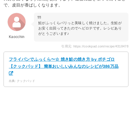
で、皮目が香ばしくなります。
鮭がふっくらパリっと美味しく焼けました。生鮭が
お安く出回ってきたのでヘビロテです。レシピあり
がとうございます♪
Kaocchin
引用元: https://cookpad.com/recipe/4318478
フライパンでふっくら〜☆ 焼き鮭の焼き方 by ポチゴロ
【クックパッド】 簡単おいしいみんなのレシピが386万品
出典: クックパッド