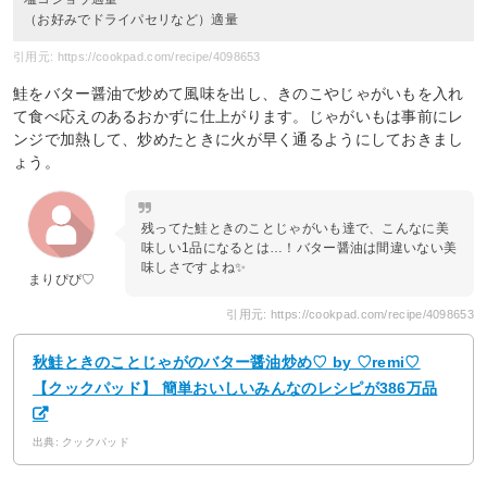
（お好みでドライパセリなど）適量
引用元: https://cookpad.com/recipe/4098653
鮭をバター醤油で炒めて風味を出し、きのこやじゃがいもを入れ
て食べ応えのあるおかずに仕上がります。じゃがいもは事前にレ
ンジで加熱して、炒めたときに火が早く通るようにしておきまし
ょう。
残ってた鮭ときのことじゃがいも達で、こんなに美
味しい1品になるとは…！バター醤油は間違いない美
味しさですよね✨
まりぴぴ♡
引用元: https://cookpad.com/recipe/4098653
秋鮭ときのことじゃがのバター醤油炒め♡ by ♡remi♡
【クックパッド】 簡単おいしいみんなのレシピが386万品
出典: クックパッド