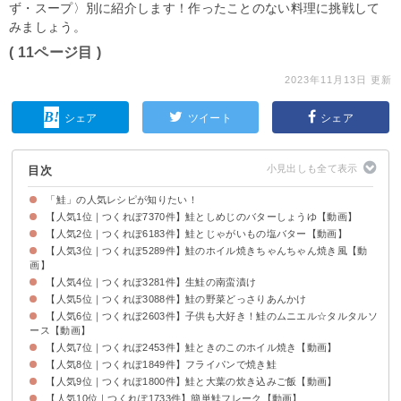
ず・スープ〉別に紹介します！作ったことのない料理に挑戦して
みましょう。
( 11ページ目 )
2023年11月13日 更新
シェア
ツイート
シェア
目次
「鮭」の人気レシピが知りたい！
【人気1位｜つくれぽ7370件】鮭としめじのバターしょうゆ【動画】
【人気2位｜つくれぽ6183件】鮭とじゃがいもの塩バター【動画】
【人気3位｜つくれぽ5289件】鮭のホイル焼きちゃんちゃん焼き風【動
画】
【人気4位｜つくれぽ3281件】生鮭の南蛮漬け
【人気5位｜つくれぽ3088件】鮭の野菜どっさりあんかけ
【人気6位｜つくれぽ2603件】子供も大好き！鮭のムニエル☆タルタルソ
ース【動画】
【人気7位｜つくれぽ2453件】鮭ときのこのホイル焼き【動画】
【人気8位｜つくれぽ1849件】フライパンで焼き鮭
【人気9位｜つくれぽ1800件】鮭と大葉の炊き込みご飯【動画】
【人気10位｜つくれぽ1733件】簡単鮭フレーク【動画】