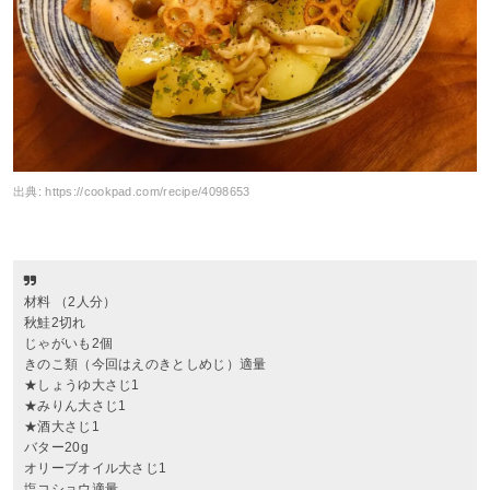
出典:
https://cookpad.com/recipe/4098653
材料 （2人分）
秋鮭2切れ
じゃがいも2個
きのこ類（今回はえのきとしめじ）適量
★しょうゆ大さじ1
★みりん大さじ1
★酒大さじ1
バター20g
オリーブオイル大さじ1
塩コショウ適量