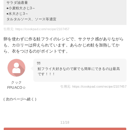
サラダ油適量
●小麦粉大さじ3～
●水大さじ3～
タルタルソース、ソース等適宜
引用元: https://cookpad.com/recipe/2107457
卵を使わずに作る鮭フライのレシピで、サクサク感がありながら
も、カロリーは抑えられています。あらかじめ鮭を加熱してか
ら、衣をつけるのがポイントです。
鮭フライ大好きなので家でも簡単にできるのは最高
です！！！
クック
引用元: https://cookpad.com/recipe/2107457
FPUACO☆
( 次のページへ続く )
11/18