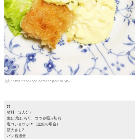
出典:
https://cookpad.com/recipe/2107457
材料 （2人分）
生鮭(塩鮭も可、コツ参照)2切れ
塩コショウ少々（生鮭の場合）
酒大さじ2
パン粉適量