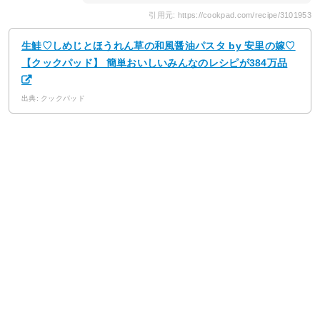
引用元: https://cookpad.com/recipe/3101953
生鮭♡しめじとほうれん草の和風醤油パスタ by 安里の嫁♡
【クックパッド】 簡単おいしいみんなのレシピが384万品
出典: クックパッド