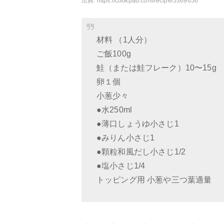
出典:
https://cookpad.com/recipe/5369656
材料 （1人分）
ご飯100g
鮭（または鮭フレーク）10〜15g
卵１個
小葱少々
●水250ml
●薄口しょうゆ小さじ1
●みりん小さじ1
●顆粒和風だし小さじ1/2
●塩小さじ1/4
トッピング用 小葱や三つ葉適量