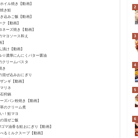
のホイル焼き【動画】
2
で焼き鮭
炊き込みご飯【動画】
レーク【動画】
マヨネーズ焼き【動画】
じのマヨソース和え
3
画】
りん漬け【動画】
エル☆濃厚にんにくバター醤油
このクリームパスタ
4
焼き
油の混ぜ込みおにぎり
鮭ザンギ【動画】
のマリネ
5
な石狩鍋
チーズパン粉焼き【動画】
ん草のクリーム煮
しい！鮭マヨ
6
葉の混ぜご飯
る!ゴマ油香る鮭おにぎり【動画】
食べるミルクスープ【動画】