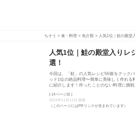
ちそう
>
食・料理
>
魚介類
> 人気1位｜鮭の殿堂
人気1位｜鮭の殿堂入りレシ
選！
今回は、「鮭」の人気レシピ55個をクックパ
ッド1位の絶品料理〜簡単に美味しく作れる
に紹介します！作ったことのない料理に挑戦
( 14ページ目 )
2023年11月13日 更新
（このページにはPRリンクが含まれています）