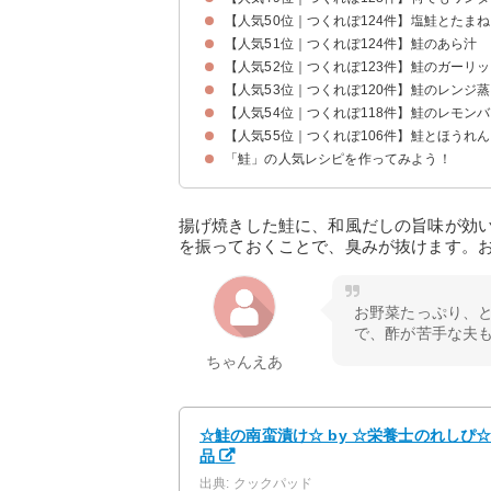
【人気50位｜つくれぽ124件】塩鮭とたま
【人気51位｜つくれぽ124件】鮭のあら汁
【人気52位｜つくれぽ123件】鮭のガーリ
【人気53位｜つくれぽ120件】鮭のレンジ
【人気54位｜つくれぽ118件】鮭のレモン
【人気55位｜つくれぽ106件】鮭とほうれ
「鮭」の人気レシピを作ってみよう！
揚げ焼きした鮭に、和風だしの旨味が効
を振っておくことで、臭みが抜けます。
お野菜たっぷり、
で、酢が苦手な夫
ちゃんえあ
☆鮭の南蛮漬け☆ by ☆栄養士のれしぴ
品
出典: クックパッド