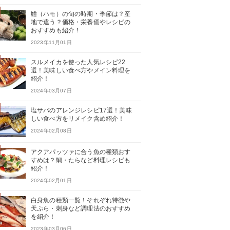
鱧（ハモ）の旬の時期・季節は？産
地で違う？価格・栄養価やレシピの
おすすめも紹介！
2023年11月01日
スルメイカを使った人気レシピ22
選！美味しい食べ方やメイン料理を
紹介！
2024年03月07日
塩サバのアレンジレシピ17選！美味
しい食べ方をリメイク含め紹介！
2024年02月08日
アクアパッツァに合う魚の種類おす
すめは？鯛・たらなど料理レシピも
紹介！
2024年02月01日
白身魚の種類一覧！それぞれ特徴や
天ぷら・刺身など調理法のおすすめ
を紹介！
2023年03月06日