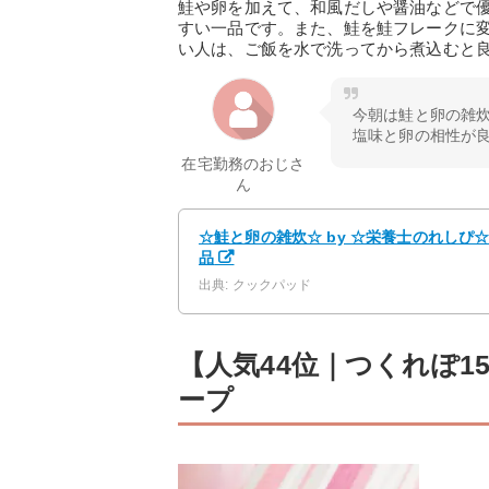
鮭や卵を加えて、和風だしや醤油などで
すい一品です。また、鮭を鮭フレークに
い人は、ご飯を水で洗ってから煮込むと
今朝は鮭と卵の雑炊
塩味と卵の相性が
在宅勤務のおじさ
ん
☆鮭と卵の雑炊☆ by ☆栄養士のれしぴ
品
出典: クックパッド
【人気44位｜つくれぽ1
ープ