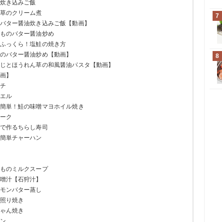
の炊き込みご飯
ん草のクリーム煮
7
のバター醤油炊き込みご飯【動画】
いものバター醤油炒め
でふっくら！塩鮭の焼き方
このバター醤油炒め【動画】
8
めじとほうれん草の和風醤油パスタ【動画】
動画】
ムチ
ニエル
で簡単！鮭の味噌マヨホイル焼き
レーク
瓜で作るちらし寿司
で簡単チャーハン
いものミルクスープ
味噌汁【石狩汁】
レモンバター蒸し
ん照り焼き
ちゃん焼き
タン