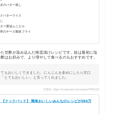
ねぎのバター蒸し
ックバターライス
蒸し
バター醤油ムニエル
ん草のチーズ風味フライ
いた甘酢が染み込んだ南蛮漬けレシピです。鮭は最初に塩
お酢はお好みで、より増やして食べるのもおすすめです。
とてもおいしくできました。にんじんを多めにしたら甘口
も「とてもおいしい」と言ってくれました。
引用元: https://cookpad.com/recipe/4755115
☆ 【クックパッド】 簡単おいしいみんなのレシピが386万