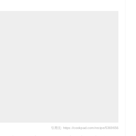
引用元: https://cookpad.com/recipe/5369656