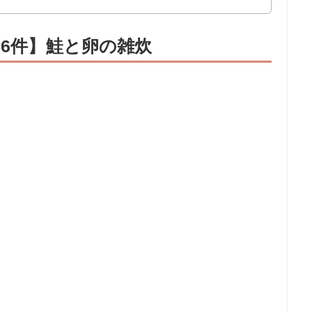
56件】鮭と卵の雑炊