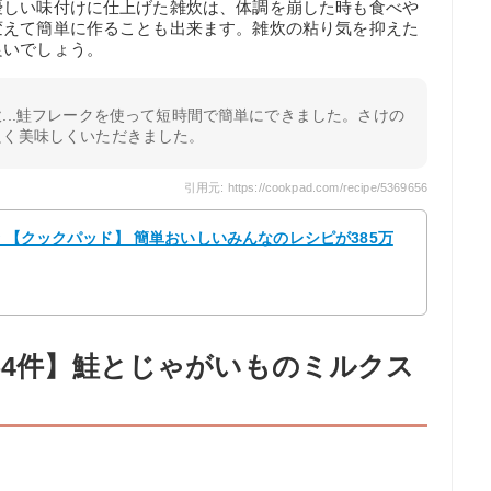
優しい味付けに仕上げた雑炊は、体調を崩した時も食べや
変えて簡単に作ることも出来ます。雑炊の粘り気を抑えた
良いでしょう。
...鮭フレークを使って短時間で簡単にできました。さけの
良く美味しくいただきました。
引用元: https://cookpad.com/recipe/5369656
☆ 【クックパッド】 簡単おいしいみんなのレシピが385万
54件】鮭とじゃがいものミルクス