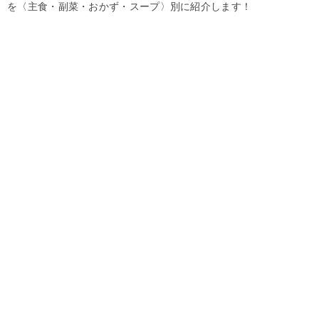
を〈主食・副菜・おかず・スープ〉別に紹介します！