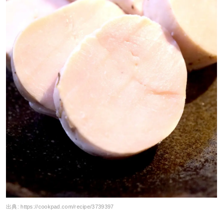
出典:
https://cookpad.com/recipe/3739397