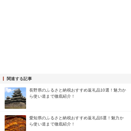
関連する記事
長野県のふるさと納税おすすめ返礼品10選！魅力か
ら使い道まで徹底紹介！
愛知県のふるさと納税おすすめ返礼品5選！魅力か
ら使い道まで徹底紹介！