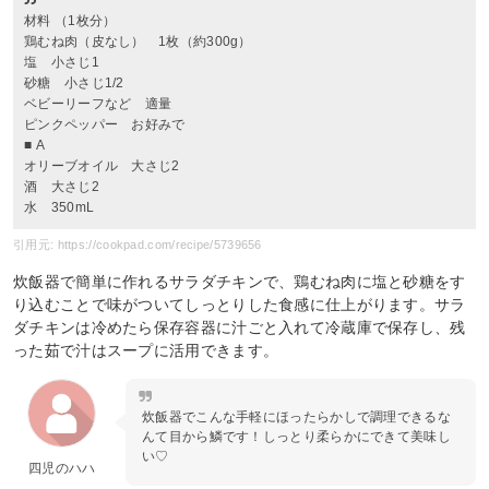
材料 （1枚分）
鶏むね肉（皮なし） 1枚（約300g）
塩 小さじ1
砂糖 小さじ1/2
ベビーリーフなど 適量
ピンクペッパー お好みで
■ A
オリーブオイル 大さじ2
酒 大さじ2
水 350mL
引用元: https://cookpad.com/recipe/5739656
炊飯器で簡単に作れるサラダチキンで、鶏むね肉に塩と砂糖をす
り込むことで味がついてしっとりした食感に仕上がります。サラ
ダチキンは冷めたら保存容器に汁ごと入れて冷蔵庫で保存し、残
った茹で汁はスープに活用できます。
炊飯器でこんな手軽にほったらかしで調理できるな
んて目から鱗です！しっとり柔らかにできて美味し
い♡
四児のハハ