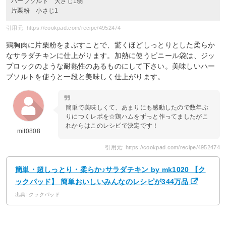
ハーブソルト 大さじ1弱
片栗粉 小さじ1
引用元: https://cookpad.com/recipe/4952474
鶏胸肉に片栗粉をまぶすことで、驚くほどしっとりとした柔らか
なサラダチキンに仕上がります。加熱に使うビニール袋は、ジッ
プロックのような耐熱性のあるものにして下さい。美味しいハー
ブソルトを使うと一段と美味しく仕上がります。
簡単で美味しくて、あまりにも感動したので数年ぶ
りにつくレポを☆鶏ハムをずっと作ってましたがこ
れからはこのレシピで決定です！
mit0808
引用元: https://cookpad.com/recipe/4952474
簡単・超しっとり・柔らか♪サラダチキン by mk1020 【ク
ックパッド】 簡単おいしいみんなのレシピが344万品
出典: クックパッド