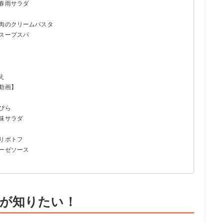
ン春雨サラダ
豚肉のクリームパスタ
風スープスパ
え
動画】
ぴら
味サラダ
りポトフ
ネーゼソース
が知りたい！