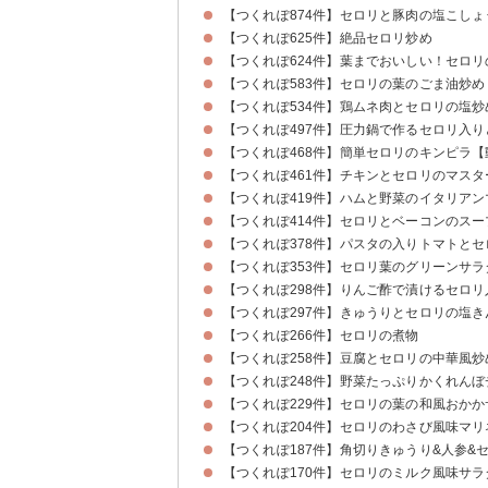
【つくれぽ874件】セロリと豚肉の塩こしょ
【つくれぽ625件】絶品セロリ炒め
【つくれぽ624件】葉までおいしい！セロリ
【つくれぽ583件】セロリの葉のごま油炒め
【つくれぽ534件】鶏ムネ肉とセロリの塩炒
【つくれぽ497件】圧力鍋で作るセロリ入
【つくれぽ468件】簡単セロリのキンピラ【
【つくれぽ461件】チキンとセロリのマス
【つくれぽ419件】ハムと野菜のイタリアン
【つくれぽ414件】セロリとベーコンのスー
【つくれぽ378件】パスタの入りトマトとセ
【つくれぽ353件】セロリ葉のグリーンサラ
【つくれぽ298件】りんご酢で漬けるセロ
【つくれぽ297件】きゅうりとセロリの塩き
【つくれぽ266件】セロリの煮物
【つくれぽ258件】豆腐とセロリの中華風炒
【つくれぽ248件】野菜たっぷりかくれん
【つくれぽ229件】セロリの葉の和風おかか
【つくれぽ204件】セロリのわさび風味マリ
【つくれぽ187件】角切りきゅうり&人参&
【つくれぽ170件】セロリのミルク風味サラ