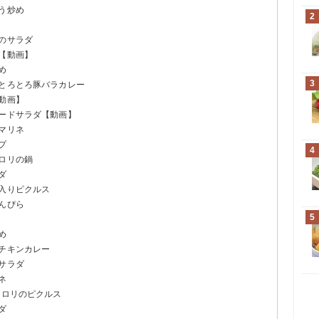
う炒め
2
のサラダ
【動画】
め
3
りとろとろ豚バラカレー
動画】
タードサラダ【動画】
マリネ
プ
4
ロリの鍋
ダ
リ入りピクルス
んぴら
5
め
ぼチキンカレー
サラダ
ネ
セロリのピクルス
ダ