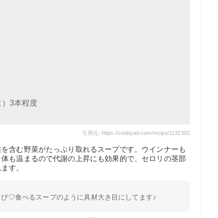
）3本程度
引用元: https://cookpad.com/recipe/1132302
維を含む野菜がたっぷり取れるスープです。ウインナーも
。体も温まるので代謝の上昇にも効果的で、セロリの茎部
れます。
りぴ♡食べるスープのように具材大き目にしてます♪