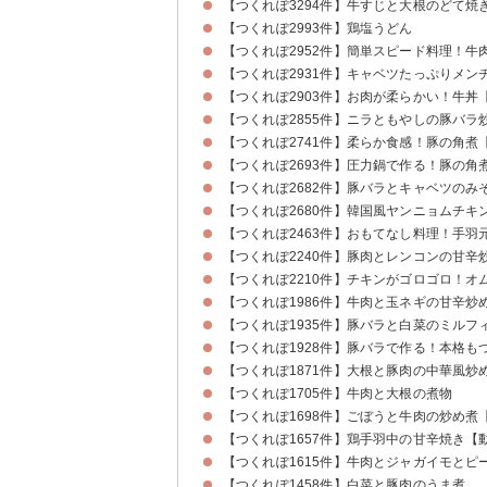
【つくれぽ3294件】牛すじと大根のどて焼
【つくれぽ2993件】鶏塩うどん
【つくれぽ2952件】簡単スピード料理！
【つくれぽ2931件】キャベツたっぷりメン
【つくれぽ2903件】お肉が柔らかい！牛丼
【つくれぽ2855件】ニラともやしの豚バラ
【つくれぽ2741件】柔らか食感！豚の角煮
【つくれぽ2693件】圧力鍋で作る！豚の角
【つくれぽ2682件】豚バラとキャベツのみ
【つくれぽ2680件】韓国風ヤンニョムチキ
【つくれぽ2463件】おもてなし料理！手
【つくれぽ2240件】豚肉とレンコンの甘辛
【つくれぽ2210件】チキンがゴロゴロ！オ
【つくれぽ1986件】牛肉と玉ネギの甘辛炒
【つくれぽ1935件】豚バラと白菜のミルフ
【つくれぽ1928件】豚バラで作る！本格も
【つくれぽ1871件】大根と豚肉の中華風炒
【つくれぽ1705件】牛肉と大根の煮物
【つくれぽ1698件】ごぼうと牛肉の炒め煮
【つくれぽ1657件】鶏手羽中の甘辛焼き【
【つくれぽ1615件】牛肉とジャガイモとピ
【つくれぽ1458件】白菜と豚肉のうま煮