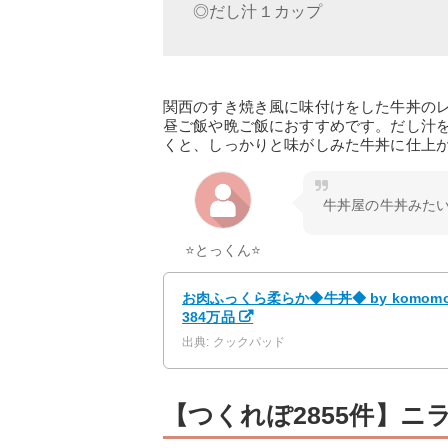
◎だし汁１カップ
関西のすき焼き風に味付けをした牛丼の
昼ご飯や晩ご飯におすすめです。だし汁
くと、しっかりと味がしみた牛丼に仕上
牛丼屋の牛丼みた
⭐とっくん⭐
お肉ふっくら柔らか◆牛丼◆ by komo
384万品
出典: クックパッド
【つくれぽ2855件】