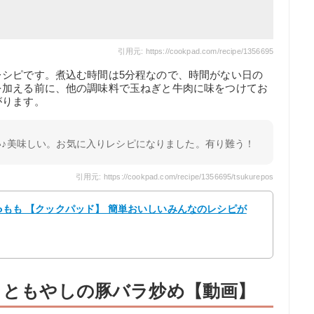
引用元: https://cookpad.com/recipe/1356695
レシピです。煮込む時間は5分程なので、時間がない日の
を加える前に、他の調味料で玉ねぎと牛肉に味をつけてお
がります。
い♪美味しい。お気に入りレシピになりました。有り難う！
引用元: https://cookpad.com/recipe/1356695/tsukurepos
moもも 【クックパッド】 簡単おいしいみんなのレシピが
ニラともやしの豚バラ炒め【動画】