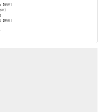
め【動画】
動画】
物
煮【動画】
ン