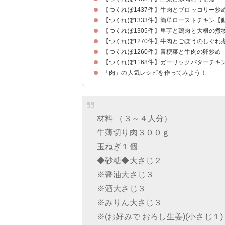
【つくれぽ1437件】牛肉とブロッコリー炒
【つくれぽ1333件】簡単ローストチキン【
【つくれぽ1305件】里芋と鶏肉と大根の煮
【つくれぽ1270件】牛肉とごぼうのしぐれ
【つくれぽ1260件】青梗菜と牛肉の卵炒め
【つくれぽ1168件】ガーリックバターチキ
「肉」の人気レシピを作ってみよう！
材料 （３～４人分）
牛薄切り肉３００ｇ
玉ねぎ１個
◆砂糖◆大さじ２
※醤油大さじ３
※酒大さじ３
※みりん大さじ３
※(お好みで おろし生姜)(小さじ１)