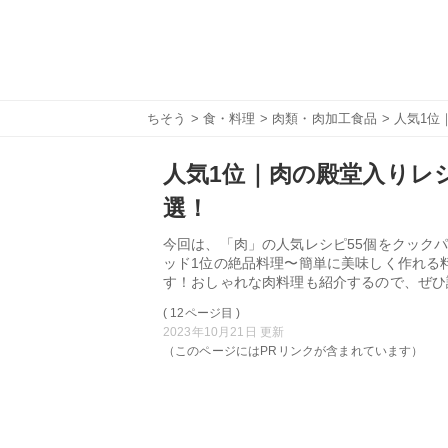
ちそう
>
食・料理
>
肉類・肉加工食品
> 人気1位
人気1位｜肉の殿堂入りレシ
選！
今回は、「肉」の人気レシピ55個をクックパ
ッド1位の絶品料理〜簡単に美味しく作れる
す！おしゃれな肉料理も紹介するので、ぜひ
( 12ページ目 )
2023年10月21日 更新
（このページにはPRリンクが含まれています）