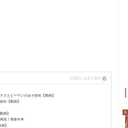
とナスとピーマンのみそ炒め【動画】
ズ炒め【動画】
1
【動画】
を再現！簡単牛丼
動画】