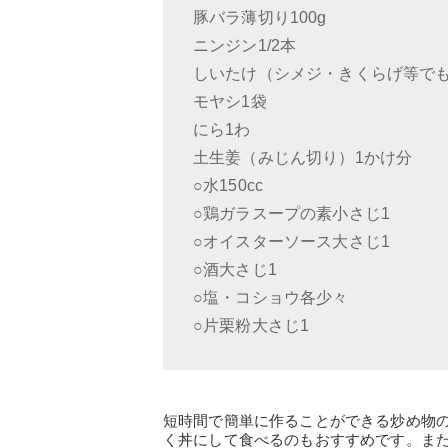
豚バラ薄切り100g
ニンジン1/2本
しいたけ（シメジ・きくらげ等でも
モヤシ1袋
にら1わ
土生姜（みじん切り）1かけ分
○水150cc
○鶏ガラスープの素小さじ1
○オイスターソース大さじ1
○酒大さじ1
○塩・コショウ各少々
○片栗粉大さじ1
短時間で簡単に作ることができる炒め物
く丼にして食べるのもおすすめです。ま