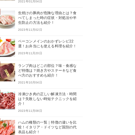
2021年01月04日
生焼けの豚肉が危険な理由とは？食
べてしまった時の症状・対処法や半
生防止の方法も紹介！
2023年11月02日
ベーコンメインのおかずレシピ22
選！お弁当にも使える料理を紹介！
2023年11月20日
ランプ肉はどこの部位？味・食感な
ど特徴は？焼き方やステーキなど食
べ方のおすすめも紹介！
2021年10月04日
冷凍ひき肉の正しい解凍方法・時間
は？失敗しない時短テクニックを紹
介！
2023年11月08日
ハムの種類の一覧｜特徴の違いを比
較！イタリア・ドイツなど国別の代
表品も紹介！