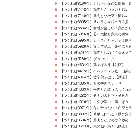
【つくれぽ8160件】おしゃれなのに簡単！
【つくれぽ7418件】鶏肉とさつまいも炒め
【つくれぽ7140件】豚肉と小松菜の卵炒め
【つくれぽ6805件】豚バラと大根の旨辛煮
【つくれぽ6534件】食感が楽しい！鶏のか
【つくれぽ6346件】照り大根と鶏肉の煮物
【つくれぽ5995件】チーズがとろける！豚
【つくれぽ5928件】安くて簡単！鶏そぼろ
【つくれぽ5797件】鶏肉としめじの炊き込
【つくれぽ5289件】がっつり牛丼
【つくれぽ4634件】鶏そぼろ丼【動画】
【つくれぽ4415件】ヘルシーレシピ！白菜
【つくれぽ4374件】甘辛鶏そぼろ【動画】
【つくれぽ4335件】贅沢牛肉ステーキ
【つくれぽ4333件】牛肉とごぼうのしぐれ
【つくれぽ4282件】チキンのトマト煮込み
【つくれぽ4016件】コクが深い！鶏ごぼう
【つくれぽ3971件】冬に食べたい！白菜
【つくれぽ3802件】簡単に作れる！豚の角
【つくれぽ3586件】豚肉とかぶの甘辛炒め
【つくれぽ3543件】鶏の照り焼き【動画】