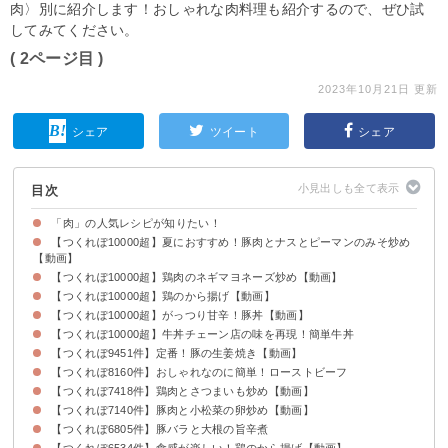
肉〉別に紹介します！おしゃれな肉料理も紹介するので、ぜひ試
してみてください。
( 2ページ目 )
2023年10月21日 更新
シェア
ツイート
シェア
目次
「肉」の人気レシピが知りたい！
【つくれぽ10000超】夏におすすめ！豚肉とナスとピーマンのみそ炒め
【動画】
【つくれぽ10000超】鶏肉のネギマヨネーズ炒め【動画】
【つくれぽ10000超】鶏のから揚げ【動画】
【つくれぽ10000超】がっつり甘辛！豚丼【動画】
【つくれぽ10000超】牛丼チェーン店の味を再現！簡単牛丼
【つくれぽ9451件】定番！豚の生姜焼き【動画】
【つくれぽ8160件】おしゃれなのに簡単！ローストビーフ
【つくれぽ7418件】鶏肉とさつまいも炒め【動画】
【つくれぽ7140件】豚肉と小松菜の卵炒め【動画】
【つくれぽ6805件】豚バラと大根の旨辛煮
【つくれぽ6534件】食感が楽しい！鶏のから揚げ【動画】