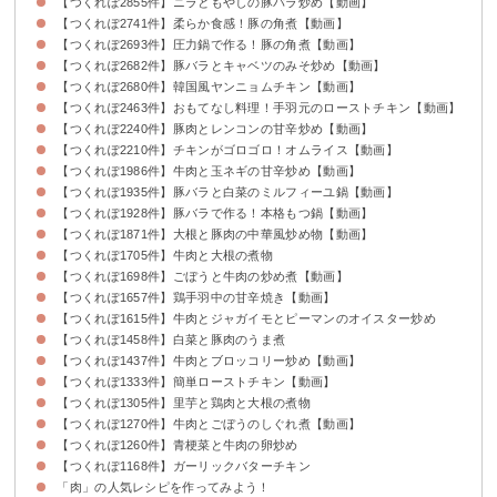
【つくれぽ2855件】ニラともやしの豚バラ炒め【動画】
【つくれぽ2741件】柔らか食感！豚の角煮【動画】
【つくれぽ2693件】圧力鍋で作る！豚の角煮【動画】
【つくれぽ2682件】豚バラとキャベツのみそ炒め【動画】
【つくれぽ2680件】韓国風ヤンニョムチキン【動画】
【つくれぽ2463件】おもてなし料理！手羽元のローストチキン【動画】
【つくれぽ2240件】豚肉とレンコンの甘辛炒め【動画】
【つくれぽ2210件】チキンがゴロゴロ！オムライス【動画】
【つくれぽ1986件】牛肉と玉ネギの甘辛炒め【動画】
【つくれぽ1935件】豚バラと白菜のミルフィーユ鍋【動画】
【つくれぽ1928件】豚バラで作る！本格もつ鍋【動画】
【つくれぽ1871件】大根と豚肉の中華風炒め物【動画】
【つくれぽ1705件】牛肉と大根の煮物
【つくれぽ1698件】ごぼうと牛肉の炒め煮【動画】
【つくれぽ1657件】鶏手羽中の甘辛焼き【動画】
【つくれぽ1615件】牛肉とジャガイモとピーマンのオイスター炒め
【つくれぽ1458件】白菜と豚肉のうま煮
【つくれぽ1437件】牛肉とブロッコリー炒め【動画】
【つくれぽ1333件】簡単ローストチキン【動画】
【つくれぽ1305件】里芋と鶏肉と大根の煮物
【つくれぽ1270件】牛肉とごぼうのしぐれ煮【動画】
【つくれぽ1260件】青梗菜と牛肉の卵炒め
【つくれぽ1168件】ガーリックバターチキン
「肉」の人気レシピを作ってみよう！