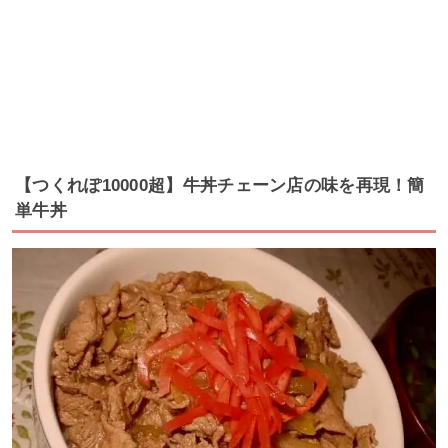
【つくれぽ10000超】牛丼チェーン店の味を再現！簡
単牛丼