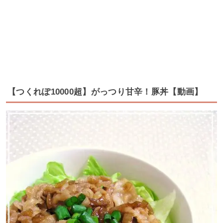
【つくれぽ10000超】がっつり甘辛！豚丼【動画】