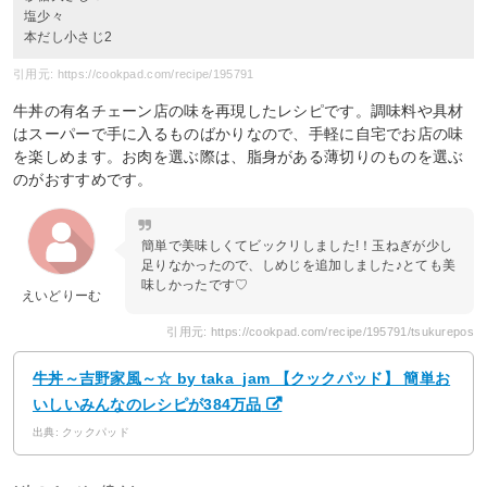
塩少々
本だし小さじ2
引用元: https://cookpad.com/recipe/195791
牛丼の有名チェーン店の味を再現したレシピです。調味料や具材
はスーパーで手に入るものばかりなので、手軽に自宅でお店の味
を楽しめます。お肉を選ぶ際は、脂身がある薄切りのものを選ぶ
のがおすすめです。
簡単で美味しくてビックリしました!！玉ねぎが少し
足りなかったので、しめじを追加しました♪とても美
味しかったです♡
えいどりーむ
引用元: https://cookpad.com/recipe/195791/tsukurepos
牛丼～吉野家風～☆ by taka_jam 【クックパッド】 簡単お
いしいみんなのレシピが384万品
出典: クックパッド