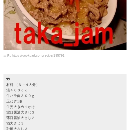
出典:
https://cookpad.com/recipe/195791
材料 （３～４人分）
湯４００ｃｃ
牛バラ肉３００ｇ
玉ねぎ1個
生姜大きめ１かけ
濃口醤油大さじ２
薄口醤油大さじ２
酒大さじ３
砂糖大さじ３