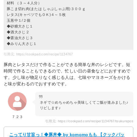
材料 （３～４人分）
豚こま切れ肉(または しゃぶしゃぶ用)３００ｇ
レタス(キャベツでもＯＫ)４～５枚
玉葱中１/２個
◆砂糖大さじ１
◆酒大さじ２
◆醤油大さじ３
◆みりん大さじ１
引用元: https://cookpad.com/recipe/1134767
豚肉とレタスだけで作ることができる簡単な丼のレシピです。短
時間で作ることもできるので、忙しい日の昼食などにおすすめで
す。少し味が物足りなく感じる人は、七味やマヨネーズをかける
と味が変わるのでおすすめです。
ネギで☆めちゃめちゃ美味しくてご飯が進みました♪
リピします♪
７２３
引用元: https://cookpad.com/recipe/1134767/tsukurepos
こってり甘旨っ！◆豚丼◆ by komomoもも 【クックパッ