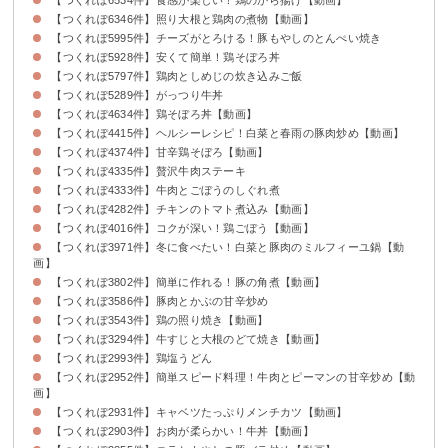
【つくれぽ6346件】照り大根と鶏肉の煮物【動画】
【つくれぽ5995件】チーズがとろける！豚もやしのとんぺい焼き
【つくれぽ5928件】安くて簡単！鶏そぼろ丼
【つくれぽ5797件】鶏肉としめじの炊き込みご飯
【つくれぽ5289件】がっつり牛丼
【つくれぽ4634件】鶏そぼろ丼【動画】
【つくれぽ4415件】ヘルシーレシピ！白菜と春雨の豚肉炒め【動画】
【つくれぽ4374件】甘辛鶏そぼろ【動画】
【つくれぽ4335件】贅沢牛肉ステーキ
【つくれぽ4333件】牛肉とごぼうのしぐれ煮
【つくれぽ4282件】チキンのトマト煮込み【動画】
【つくれぽ4016件】コクが深い！鶏ごぼう【動画】
【つくれぽ3971件】冬に食べたい！白菜と豚肉のミルフィーユ鍋【動
画】
【つくれぽ3802件】簡単に作れる！豚の角煮【動画】
【つくれぽ3586件】豚肉とかぶの甘辛炒め
【つくれぽ3543件】鶏の照り焼き【動画】
【つくれぽ3294件】牛すじと大根のどて焼き【動画】
【つくれぽ2993件】鶏塩うどん
【つくれぽ2952件】簡単スピード料理！牛肉とピーマンの甘辛炒め【動
画】
【つくれぽ2931件】キャベツたっぷりメンチカツ【動画】
【つくれぽ2903件】お肉が柔らかい！牛丼【動画】