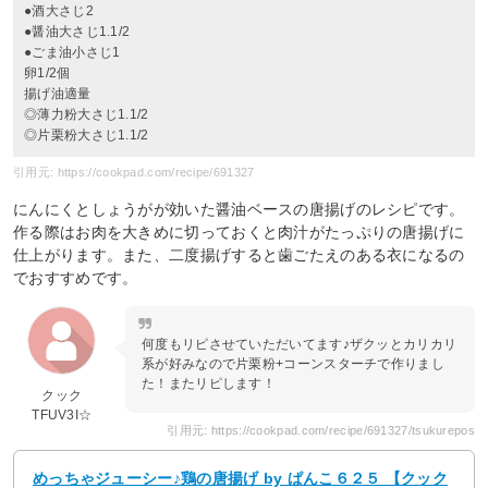
●酒大さじ2
●醤油大さじ1.1/2
●ごま油小さじ1
卵1/2個
揚げ油適量
◎薄力粉大さじ1.1/2
◎片栗粉大さじ1.1/2
引用元: https://cookpad.com/recipe/691327
にんにくとしょうがが効いた醤油ベースの唐揚げのレシピです。
作る際はお肉を大きめに切っておくと肉汁がたっぷりの唐揚げに
仕上がります。また、二度揚げすると歯ごたえのある衣になるの
でおすすめです。
何度もリピさせていただいてます♪ザクッとカリカリ
系が好みなので片栗粉+コーンスターチで作りまし
た！またリピします！
クック
TFUV3I☆
引用元: https://cookpad.com/recipe/691327/tsukurepos
めっちゃジューシー♪鶏の唐揚げ by ぱんこ６２５ 【クック