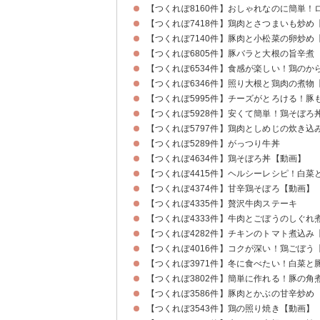
【つくれぽ8160件】おしゃれなのに簡単！
【つくれぽ7418件】鶏肉とさつまいも炒め
【つくれぽ7140件】豚肉と小松菜の卵炒め
【つくれぽ6805件】豚バラと大根の旨辛煮
【つくれぽ6534件】食感が楽しい！鶏のか
【つくれぽ6346件】照り大根と鶏肉の煮物
【つくれぽ5995件】チーズがとろける！豚
【つくれぽ5928件】安くて簡単！鶏そぼろ
【つくれぽ5797件】鶏肉としめじの炊き込
【つくれぽ5289件】がっつり牛丼
【つくれぽ4634件】鶏そぼろ丼【動画】
【つくれぽ4415件】ヘルシーレシピ！白菜
【つくれぽ4374件】甘辛鶏そぼろ【動画】
【つくれぽ4335件】贅沢牛肉ステーキ
【つくれぽ4333件】牛肉とごぼうのしぐれ
【つくれぽ4282件】チキンのトマト煮込み
【つくれぽ4016件】コクが深い！鶏ごぼう
【つくれぽ3971件】冬に食べたい！白菜
【つくれぽ3802件】簡単に作れる！豚の角
【つくれぽ3586件】豚肉とかぶの甘辛炒め
【つくれぽ3543件】鶏の照り焼き【動画】