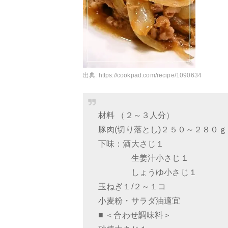
出典:
https://cookpad.com/recipe/1090634
材料 （２～３人分）
豚肉(切り落とし)２５０～２８０ｇ
下味：酒大さじ１
生姜汁小さじ１
しょうゆ小さじ１
玉ねぎ１/２～１コ
小麦粉・サラダ油適宜
■ ＜合わせ調味料＞