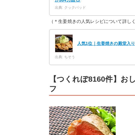
が384万品
出典: クックパッド
（＊生姜焼きの人気レシピについて詳し
人気1位｜生姜焼きの殿堂入りレ
出典: ちそう
【つくれぽ8160件】
フ