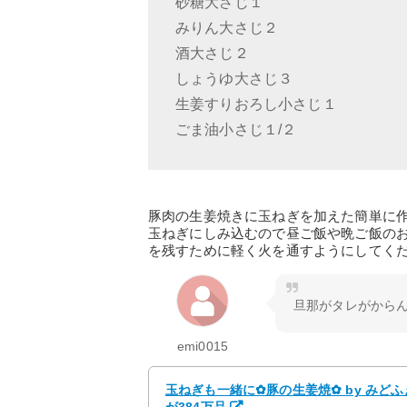
砂糖大さじ１
みりん大さじ２
酒大さじ２
しょうゆ大さじ３
生姜すりおろし小さじ１
ごま油小さじ１/２
豚肉の生姜焼きに玉ねぎを加えた簡単に
玉ねぎにしみ込むので昼ご飯や晩ご飯の
を残すために軽く火を通すようにしてく
旦那がタレがから
emi0015
玉ねぎも一緒に✿豚の生姜焼✿ by みど