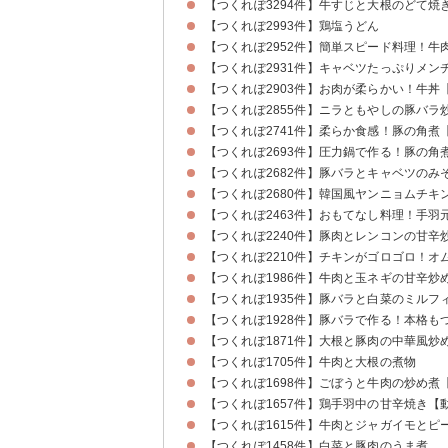
【つくれぽ3294件】牛すじと大根のどて焼
【つくれぽ2993件】鶏塩うどん
【つくれぽ2952件】簡単スピード料理！
【つくれぽ2931件】キャベツたっぷりメン
【つくれぽ2903件】お肉が柔らかい！牛丼
【つくれぽ2855件】ニラともやしの豚バラ
【つくれぽ2741件】柔らか食感！豚の角煮
【つくれぽ2693件】圧力鍋で作る！豚の角
【つくれぽ2682件】豚バラとキャベツのみ
【つくれぽ2680件】韓国風ヤンニョムチキ
【つくれぽ2463件】おもてなし料理！手
【つくれぽ2240件】豚肉とレンコンの甘辛
【つくれぽ2210件】チキンがゴロゴロ！オ
【つくれぽ1986件】牛肉と玉ネギの甘辛炒
【つくれぽ1935件】豚バラと白菜のミルフ
【つくれぽ1928件】豚バラで作る！本格も
【つくれぽ1871件】大根と豚肉の中華風炒
【つくれぽ1705件】牛肉と大根の煮物
【つくれぽ1698件】ごぼうと牛肉の炒め煮
【つくれぽ1657件】鶏手羽中の甘辛焼き【
【つくれぽ1615件】牛肉とジャガイモとピ
【つくれぽ1458件】白菜と豚肉のうま煮