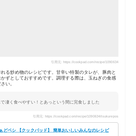
引用元: https://cookpad.com/recipe/1090634
作れる炒め物のレシピです。甘辛い特製のタレが、豚肉と
おかずとしておすすめです。調理する際は、玉ねぎの食感
ださい。
んで凄く食べやすい！とあっという間に完食しました
引用元: https://cookpad.com/recipe/1090634/tsukurepos
ふぁどベシ 【クックパッド】 簡単おいしいみんなのレシピ