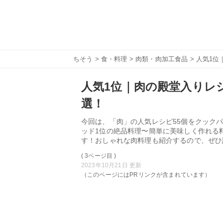
ちそう
>
食・料理
>
肉類・肉加工食品
> 人気1位
人気1位｜肉の殿堂入りレシ
選！
今回は、「肉」の人気レシピ55個をクックパ
ッド1位の絶品料理〜簡単に美味しく作れる
す！おしゃれな肉料理も紹介するので、ぜひ
( 3ページ目 )
2023年10月21日 更新
（このページにはPRリンクが含まれています）