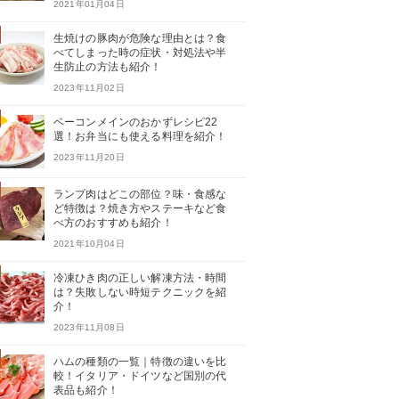
2021年01月04日
生焼けの豚肉が危険な理由とは？食
べてしまった時の症状・対処法や半
生防止の方法も紹介！
2023年11月02日
ベーコンメインのおかずレシピ22
選！お弁当にも使える料理を紹介！
2023年11月20日
ランプ肉はどこの部位？味・食感な
ど特徴は？焼き方やステーキなど食
べ方のおすすめも紹介！
2021年10月04日
冷凍ひき肉の正しい解凍方法・時間
は？失敗しない時短テクニックを紹
介！
2023年11月08日
ハムの種類の一覧｜特徴の違いを比
較！イタリア・ドイツなど国別の代
表品も紹介！