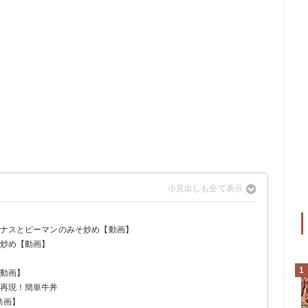
とナスとピーマンのみそ炒め【動画】
ズ炒め【動画】
1
【動画】
を再現！簡単牛丼
動画】