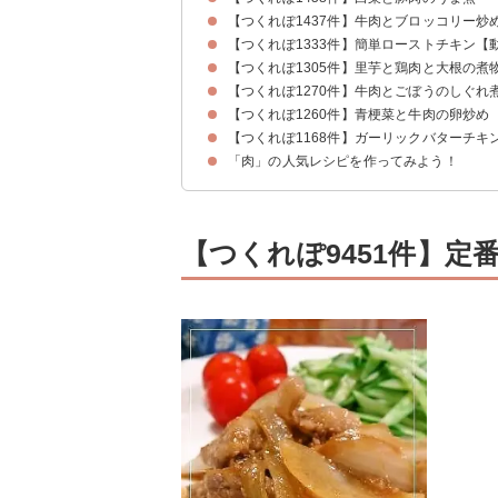
【つくれぽ1437件】牛肉とブロッコリー炒
【つくれぽ1333件】簡単ローストチキン【
【つくれぽ1305件】里芋と鶏肉と大根の煮
【つくれぽ1270件】牛肉とごぼうのしぐれ
【つくれぽ1260件】青梗菜と牛肉の卵炒め
【つくれぽ1168件】ガーリックバターチキ
「肉」の人気レシピを作ってみよう！
【つくれぽ9451件】定