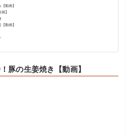
め【動画】
動画】
物
煮【動画】
ン
番！豚の生姜焼き【動画】