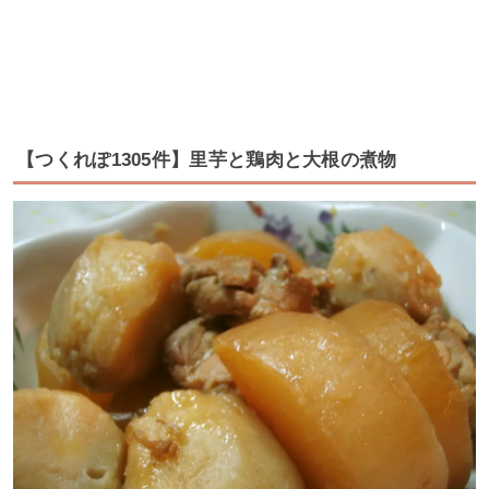
【つくれぽ1305件】里芋と鶏肉と大根の煮物