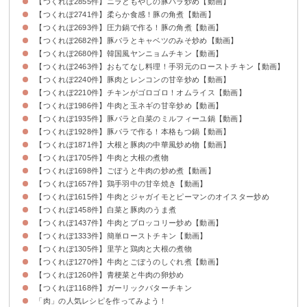
【つくれぽ2855件】ニラともやしの豚バラ炒め【動画】
【つくれぽ2741件】柔らか食感！豚の角煮【動画】
【つくれぽ2693件】圧力鍋で作る！豚の角煮【動画】
【つくれぽ2682件】豚バラとキャベツのみそ炒め【動画】
【つくれぽ2680件】韓国風ヤンニョムチキン【動画】
【つくれぽ2463件】おもてなし料理！手羽元のローストチキン【動画】
【つくれぽ2240件】豚肉とレンコンの甘辛炒め【動画】
【つくれぽ2210件】チキンがゴロゴロ！オムライス【動画】
【つくれぽ1986件】牛肉と玉ネギの甘辛炒め【動画】
【つくれぽ1935件】豚バラと白菜のミルフィーユ鍋【動画】
【つくれぽ1928件】豚バラで作る！本格もつ鍋【動画】
【つくれぽ1871件】大根と豚肉の中華風炒め物【動画】
【つくれぽ1705件】牛肉と大根の煮物
【つくれぽ1698件】ごぼうと牛肉の炒め煮【動画】
【つくれぽ1657件】鶏手羽中の甘辛焼き【動画】
【つくれぽ1615件】牛肉とジャガイモとピーマンのオイスター炒め
【つくれぽ1458件】白菜と豚肉のうま煮
【つくれぽ1437件】牛肉とブロッコリー炒め【動画】
【つくれぽ1333件】簡単ローストチキン【動画】
【つくれぽ1305件】里芋と鶏肉と大根の煮物
【つくれぽ1270件】牛肉とごぼうのしぐれ煮【動画】
【つくれぽ1260件】青梗菜と牛肉の卵炒め
【つくれぽ1168件】ガーリックバターチキン
「肉」の人気レシピを作ってみよう！