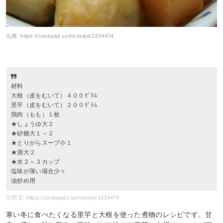
出典:
https://cookpad.com/recipe/1634474
材料
大根（皮をむいて）４００ｸﾞﾗﾑ
里芋（皮をむいて）２００ｸﾞﾗﾑ
鶏肉（もも）１枚
★しょうゆ大２
★砂糖大１～２
★とりがらスープ小１
★酒大２
★水２～３カップ
塩味が薄い場合少々
油炒め用
引用元: https://cookpad.com/recipe/1634474
寒い冬に食べたくなる里芋と大根を使った煮物のレシピです。甘