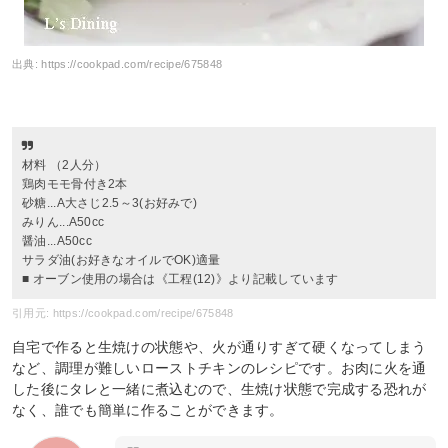
出典:
https://cookpad.com/recipe/675848
材料 （2人分）
鶏肉モモ骨付き2本
砂糖...A大さじ2.5～3(お好みで)
みりん...A50cc
醤油...A50cc
サラダ油(お好きなオイルでOK)適量
■ オーブン使用の場合は《工程(12)》より記載しています
引用元: https://cookpad.com/recipe/675848
自宅で作ると生焼けの状態や、火が通りすぎて硬くなってしまう
など、調理が難しいローストチキンのレシピです。お肉に火を通
した後にタレと一緒に煮込むので、生焼け状態で完成する恐れが
なく、誰でも簡単に作ることができます。