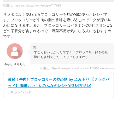
引用元: https://cookpad.com/recipe/747915
サラダによく使われるブロッコリーを炒め物に使ったレシピで
す。ブロッコリーが牛肉の脂の旨味を吸い込むのでコクが深い味
わいになります。また、ブロッコリーはビタミンCやビタミンEな
どの栄養分が含まれるので、野菜不足が気になる人にもおすすめ
です。
すごくおいしかったです！！ブロッコリー好きの旦
那にも評判でした！！リピします(^^)
ゆかりりりりり
引用元: https://cookpad.com/recipe/747915/tsukurepos
激旨！牛肉とブロッコリーの炒め物 by ふみもり 【クックパ
ッド】 簡単おいしいみんなのレシピが384万品
出典: クックパッド