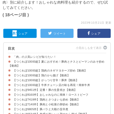
肉〉別に紹介します！おしゃれな肉料理も紹介するので、ぜひ試
してみてください。
( 18ページ目 )
2023年10月21日 更新
シェア
ツイート
シェア
目次
「肉」の人気レシピが知りたい！
【つくれぽ10000超】夏におすすめ！豚肉とナスとピーマンのみそ炒め
【動画】
【つくれぽ10000超】鶏肉のネギマヨネーズ炒め【動画】
【つくれぽ10000超】鶏のから揚げ【動画】
【つくれぽ10000超】がっつり甘辛！豚丼【動画】
【つくれぽ10000超】牛丼チェーン店の味を再現！簡単牛丼
【つくれぽ9451件】定番！豚の生姜焼き【動画】
【つくれぽ8160件】おしゃれなのに簡単！ローストビーフ
【つくれぽ7418件】鶏肉とさつまいも炒め【動画】
【つくれぽ7140件】豚肉と小松菜の卵炒め【動画】
【つくれぽ6805件】豚バラと大根の旨辛煮
【つくれぽ6534件】食感が楽しい！鶏のから揚げ【動画】