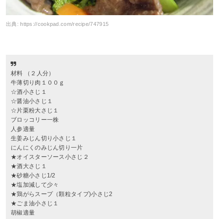
出典:
https://cookpad.com/recipe/747915
材料 （２人分）
牛薄切り肉１００ｇ
☆酒小さじ１
☆醤油小さじ１
☆片栗粉大さじ１
ブロッコリー一株
人参適量
生姜みじん切り小さじ１
にんにくのみじん切り一片
★オイスターソース小さじ２
★酒大さじ１
★砂糖小さじ1/2
★塩加減して少々
★鶏がらスープ（顆粒タイプ)小さじ2
★ごま油小さじ１
胡椒適量