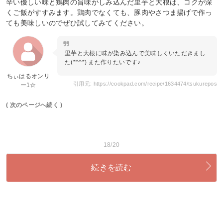
辛い優しい味と鶏肉の旨味がしみ込んだ里芋と大根は、コクが深
くご飯がすすみます。鶏肉でなくても、豚肉やさつま揚げで作っ
ても美味しいのでぜひ試してみてください。
里芋と大根に味が染み込んで美味しくいただきまし
た(*^^*) また作りたいです♪
ちぃはるオンリ
引用元: https://cookpad.com/recipe/1634474/tsukurepos
ー1☆
( 次のページへ続く )
18/20
続きを読む