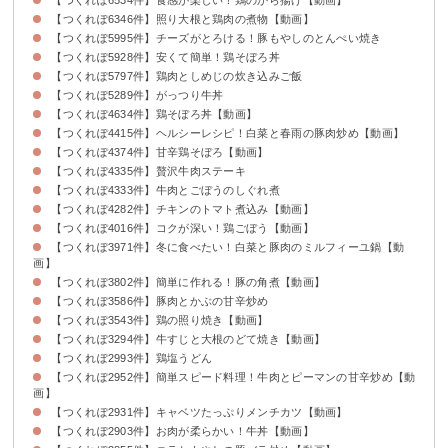
【つくれぽ6346件】照り大根と鶏肉の煮物【動画】
【つくれぽ5995件】チーズがとろける！豚もやしのとんぺい焼き
【つくれぽ5928件】安くて簡単！鶏そぼろ丼
【つくれぽ5797件】鶏肉としめじの炊き込みご飯
【つくれぽ5289件】がっつり牛丼
【つくれぽ4634件】鶏そぼろ丼【動画】
【つくれぽ4415件】ヘルシーレシピ！白菜と春雨の豚肉炒め【動画】
【つくれぽ4374件】甘辛鶏そぼろ【動画】
【つくれぽ4335件】贅沢牛肉ステーキ
【つくれぽ4333件】牛肉とごぼうのしぐれ煮
【つくれぽ4282件】チキンのトマト煮込み【動画】
【つくれぽ4016件】コクが深い！鶏ごぼう【動画】
【つくれぽ3971件】冬に食べたい！白菜と豚肉のミルフィーユ鍋【動
画】
【つくれぽ3802件】簡単に作れる！豚の角煮【動画】
【つくれぽ3586件】豚肉とかぶの甘辛炒め
【つくれぽ3543件】鶏の照り焼き【動画】
【つくれぽ3294件】牛すじと大根のどて焼き【動画】
【つくれぽ2993件】鶏塩うどん
【つくれぽ2952件】簡単スピード料理！牛肉とピーマンの甘辛炒め【動
画】
【つくれぽ2931件】キャベツたっぷりメンチカツ【動画】
【つくれぽ2903件】お肉が柔らかい！牛丼【動画】