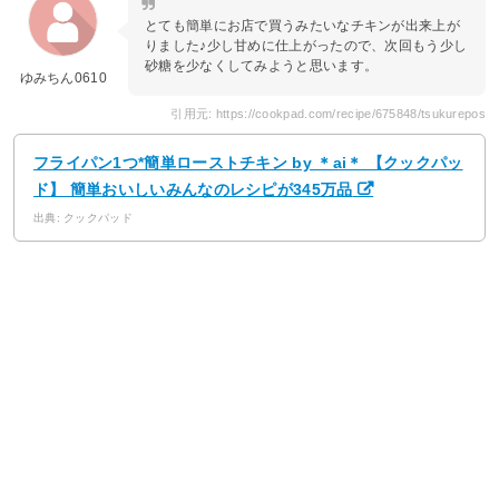
とても簡単にお店で買うみたいなチキンが出来上が
りました♪少し甘めに仕上がったので、次回もう少し
砂糖を少なくしてみようと思います。
ゆみちん0610
引用元: https://cookpad.com/recipe/675848/tsukurepos
フライパン1つ*簡単ローストチキン by ＊ai＊ 【クックパッ
ド】 簡単おいしいみんなのレシピが345万品
出典: クックパッド