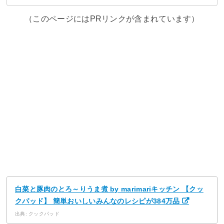
（このページにはPRリンクが含まれています）
白菜と豚肉のとろ～りうま煮 by marimariキッチン 【クッ
クパッド】 簡単おいしいみんなのレシピが384万品
出典: クックパッド