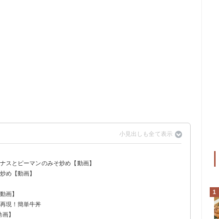
とナスとピーマンのみそ炒め【動画】
ズ炒め【動画】
1
【動画】
を再現！簡単牛丼
動画】