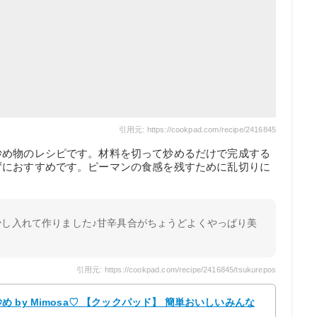
引用元: https://cookpad.com/recipe/2416845
炒め物のレシピです。材料を切って炒めるだけで完成する
ずにおすすめです。ピーマンの食感を残すために乱切りに
少し入れて作りました♪甘辛具合がちょうどよくやっぱり美
引用元: https://cookpad.com/recipe/2416845/tsukurepos
by Mimosa♡ 【クックパッド】 簡単おいしいみんな