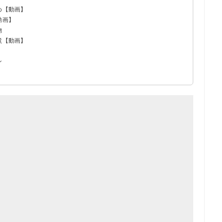
め【動画】
動画】
物
煮【動画】
ン