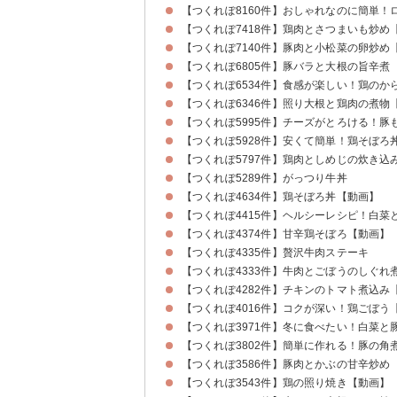
【つくれぽ8160件】おしゃれなのに簡単！
【つくれぽ7418件】鶏肉とさつまいも炒め
【つくれぽ7140件】豚肉と小松菜の卵炒め
【つくれぽ6805件】豚バラと大根の旨辛煮
【つくれぽ6534件】食感が楽しい！鶏のか
【つくれぽ6346件】照り大根と鶏肉の煮物
【つくれぽ5995件】チーズがとろける！豚
【つくれぽ5928件】安くて簡単！鶏そぼろ
【つくれぽ5797件】鶏肉としめじの炊き込
【つくれぽ5289件】がっつり牛丼
【つくれぽ4634件】鶏そぼろ丼【動画】
【つくれぽ4415件】ヘルシーレシピ！白菜
【つくれぽ4374件】甘辛鶏そぼろ【動画】
【つくれぽ4335件】贅沢牛肉ステーキ
【つくれぽ4333件】牛肉とごぼうのしぐれ
【つくれぽ4282件】チキンのトマト煮込み
【つくれぽ4016件】コクが深い！鶏ごぼう
【つくれぽ3971件】冬に食べたい！白菜
【つくれぽ3802件】簡単に作れる！豚の角
【つくれぽ3586件】豚肉とかぶの甘辛炒め
【つくれぽ3543件】鶏の照り焼き【動画】