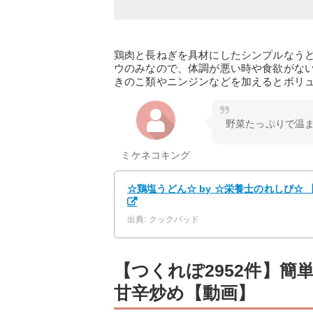
鶏肉と長ねぎを具材にしたシンプルなう
ウのみなので、体調が悪い時や食欲がな
きのこ類やニンジンなどを加えるとボリ
野菜たっぷりで温ま
ミケネコキング
☆鶏塩うどん☆ by ☆栄養士のれしぴ☆
出典: クックパッド
【つくれぽ2952件】
甘辛炒め【動画】