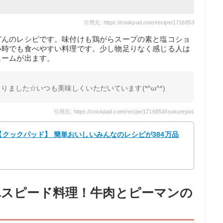
引用元: https://cookpad.com/recipe/1716853
どんのレシピです。味付けも鶏がらスープの素と塩コショ
い時でも食べやすい料理です。少し物足りなく感じる人は
ュームが出ます。
りました☆いつも美味しくいただいています(*^ω^*)
引用元: https://cookpad.com/recipe/1716853/tsukurepos
 【クックパッド】 簡単おいしいみんなのレシピが384万品
簡単スピード料理！牛肉とピーマンの