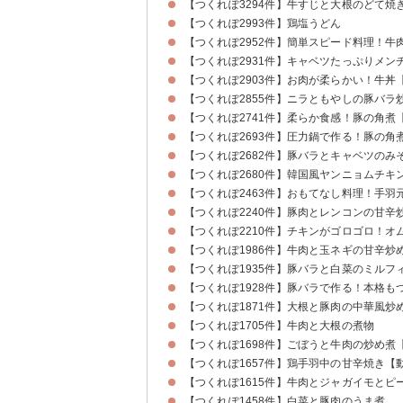
【つくれぽ3294件】牛すじと大根のどて焼
【つくれぽ2993件】鶏塩うどん
【つくれぽ2952件】簡単スピード料理！
【つくれぽ2931件】キャベツたっぷりメン
【つくれぽ2903件】お肉が柔らかい！牛丼
【つくれぽ2855件】ニラともやしの豚バラ
【つくれぽ2741件】柔らか食感！豚の角煮
【つくれぽ2693件】圧力鍋で作る！豚の角
【つくれぽ2682件】豚バラとキャベツのみ
【つくれぽ2680件】韓国風ヤンニョムチキ
【つくれぽ2463件】おもてなし料理！手
【つくれぽ2240件】豚肉とレンコンの甘辛
【つくれぽ2210件】チキンがゴロゴロ！オ
【つくれぽ1986件】牛肉と玉ネギの甘辛炒
【つくれぽ1935件】豚バラと白菜のミルフ
【つくれぽ1928件】豚バラで作る！本格も
【つくれぽ1871件】大根と豚肉の中華風炒
【つくれぽ1705件】牛肉と大根の煮物
【つくれぽ1698件】ごぼうと牛肉の炒め煮
【つくれぽ1657件】鶏手羽中の甘辛焼き【
【つくれぽ1615件】牛肉とジャガイモとピ
【つくれぽ1458件】白菜と豚肉のうま煮