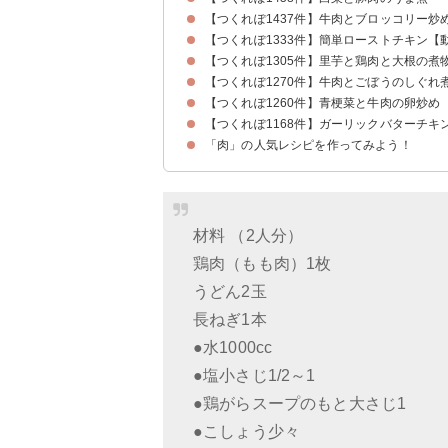
【つくれぽ1437件】牛肉とブロッコリー炒
【つくれぽ1333件】簡単ローストチキン【
【つくれぽ1305件】里芋と鶏肉と大根の煮
【つくれぽ1270件】牛肉とごぼうのしぐれ
【つくれぽ1260件】青梗菜と牛肉の卵炒め
【つくれぽ1168件】ガーリックバターチキ
「肉」の人気レシピを作ってみよう！
材料 （2人分）
鶏肉（もも肉）1枚
うどん2玉
長ねぎ1本
●水1000cc
●塩小さじ1/2～1
●鶏がらスープのもと大さじ1
●こしょう少々