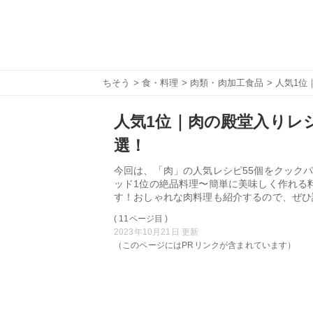
ちそう
>
食・料理
>
肉類・肉加工食品
> 人気1位
人気1位｜肉の殿堂入りレシ
選！
今回は、「肉」の人気レシピ55個をクックパ
ッド1位の絶品料理〜簡単に美味しく作れる
す！おしゃれな肉料理も紹介するので、ぜひ
( 11ページ目 )
2023年10月21日 更新
（このページにはPRリンクが含まれています）