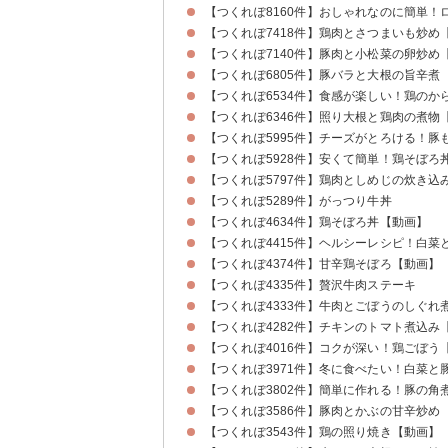
【つくれぽ8160件】おしゃれなのに簡単！
【つくれぽ7418件】鶏肉とさつまいも炒め
【つくれぽ7140件】豚肉と小松菜の卵炒め
【つくれぽ6805件】豚バラと大根の旨辛煮
【つくれぽ6534件】食感が楽しい！鶏のか
【つくれぽ6346件】照り大根と鶏肉の煮物
【つくれぽ5995件】チーズがとろける！豚
【つくれぽ5928件】安くて簡単！鶏そぼろ
【つくれぽ5797件】鶏肉としめじの炊き込
【つくれぽ5289件】がっつり牛丼
【つくれぽ4634件】鶏そぼろ丼【動画】
【つくれぽ4415件】ヘルシーレシピ！白菜
【つくれぽ4374件】甘辛鶏そぼろ【動画】
【つくれぽ4335件】贅沢牛肉ステーキ
【つくれぽ4333件】牛肉とごぼうのしぐれ
【つくれぽ4282件】チキンのトマト煮込み
【つくれぽ4016件】コクが深い！鶏ごぼう
【つくれぽ3971件】冬に食べたい！白菜
【つくれぽ3802件】簡単に作れる！豚の角
【つくれぽ3586件】豚肉とかぶの甘辛炒め
【つくれぽ3543件】鶏の照り焼き【動画】