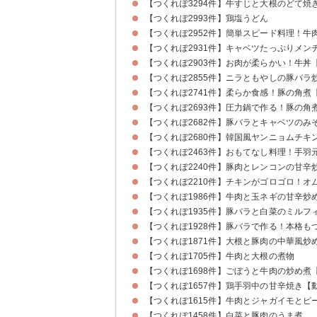
【つくれぽ3294件】牛すじと大根のどて焼
【つくれぽ2993件】鶏塩うどん
【つくれぽ2952件】簡単スピード料理！
【つくれぽ2931件】キャベツたっぷりメン
【つくれぽ2903件】お肉が柔らかい！牛丼
【つくれぽ2855件】ニラともやしの豚バラ
【つくれぽ2741件】柔らか食感！豚の角煮
【つくれぽ2693件】圧力鍋で作る！豚の角
【つくれぽ2682件】豚バラとキャベツのみ
【つくれぽ2680件】韓国風ヤンニョムチキ
【つくれぽ2463件】おもてなし料理！手
【つくれぽ2240件】豚肉とレンコンの甘辛
【つくれぽ2210件】チキンがゴロゴロ！オ
【つくれぽ1986件】牛肉と玉ネギの甘辛炒
【つくれぽ1935件】豚バラと白菜のミルフ
【つくれぽ1928件】豚バラで作る！本格も
【つくれぽ1871件】大根と豚肉の中華風炒
【つくれぽ1705件】牛肉と大根の煮物
【つくれぽ1698件】ごぼうと牛肉の炒め煮
【つくれぽ1657件】鶏手羽中の甘辛焼き【
【つくれぽ1615件】牛肉とジャガイモとピ
【つくれぽ1458件】白菜と豚肉のうま煮