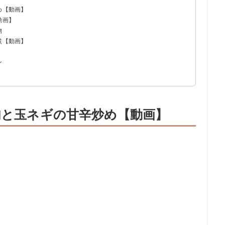
め【動画】
動画】
物
煮【動画】
ン
牛肉と玉ネギの甘辛炒め【動画】