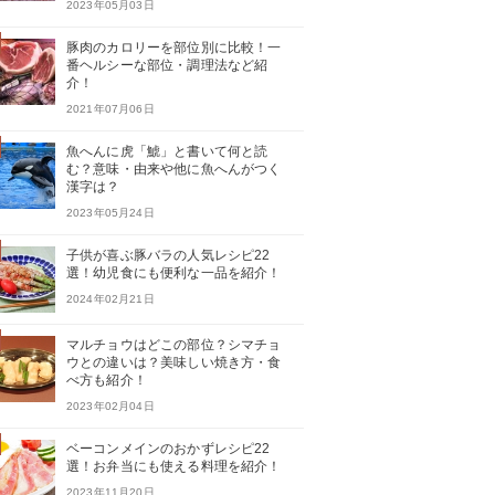
2023年05月03日
豚肉のカロリーを部位別に比較！一
番ヘルシーな部位・調理法など紹
介！
2021年07月06日
魚へんに虎「鯱」と書いて何と読
む？意味・由来や他に魚へんがつく
漢字は？
2023年05月24日
子供が喜ぶ豚バラの人気レシピ22
選！幼児食にも便利な一品を紹介！
2024年02月21日
マルチョウはどこの部位？シマチョ
ウとの違いは？美味しい焼き方・食
べ方も紹介！
2023年02月04日
ベーコンメインのおかずレシピ22
選！お弁当にも使える料理を紹介！
2023年11月20日