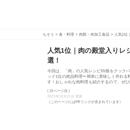
ちそう
>
食・料理
>
肉類・肉加工食品
> 人気1位
人気1位｜肉の殿堂入りレシ
選！
今回は、「肉」の人気レシピ55個をクックパ
ッド1位の絶品料理〜簡単に美味しく作れる
す！おしゃれな肉料理も紹介するので、ぜひ
( 15ページ目 )
2023年10月21日 更新
（このページにはPRリンクが含まれています）