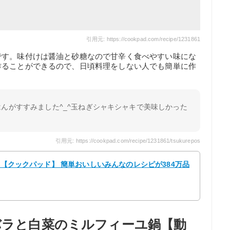
引用元: https://cookpad.com/recipe/1231861
です。味付けは醤油と砂糖なので甘辛く食べやすい味にな
作ることができるので、日頃料理をしない人でも簡単に作
んがすすみました^_^玉ねぎシャキシャキで美味しかった
引用元: https://cookpad.com/recipe/1231861/tsukurepos
ぃ 【クックパッド】 簡単おいしいみんなのレシピが384万品
豚バラと白菜のミルフィーユ鍋【動