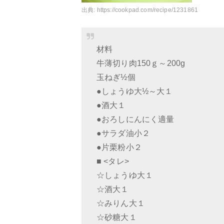
出典:
https://cookpad.com/recipe/1231861
材料
牛薄切り肉150ｇ～200g
玉ねぎ½個
●しょうゆ大½～大１
●酒大１
●おろしにんにく適量
●サラダ油小２
●片栗粉小２
■ <タレ>
☆しょうゆ大１
☆酒大１
☆みりん大１
☆砂糖大１