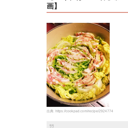
画】
出典:
https://cookpad.com/recipe/2924774