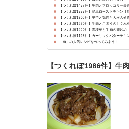
【つくれぽ1437件】牛肉とブロッコリー炒
【つくれぽ1333件】簡単ローストチキン【
【つくれぽ1305件】里芋と鶏肉と大根の煮
【つくれぽ1270件】牛肉とごぼうのしぐれ
【つくれぽ1260件】青梗菜と牛肉の卵炒め
【つくれぽ1168件】ガーリックバターチキ
「肉」の人気レシピを作ってみよう！
【つくれぽ1986件】