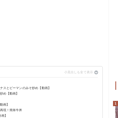
とナスとピーマンのみそ炒め【動画】
ズ炒め【動画】
1
【動画】
を再現！簡単牛丼
動画】