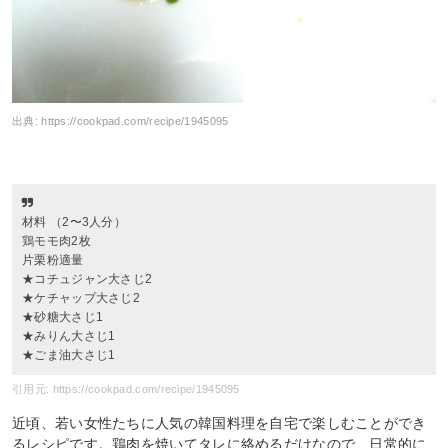
出典:
https://cookpad.com/recipe/1945095
材料 （2〜3人分）
鶏モモ肉2枚
片栗粉適量
★コチュジャン大さじ2
★ケチャップ大さじ2
★砂糖大さじ1
★みりん大さじ1
★ごま油大さじ1
引用元: https://cookpad.com/recipe/1945095
近頃、若い女性たちに人気の韓国料理を自宅で楽しむことができ
るレシピです。鶏肉を焼いてタレに絡めるだけなので、日常的に