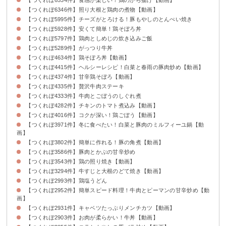
【つくれぽ6346件】照り大根と鶏肉の煮物【動画】
【つくれぽ5995件】チーズがとろける！豚もやしのとんぺい焼き
【つくれぽ5928件】安くて簡単！鶏そぼろ丼
【つくれぽ5797件】鶏肉としめじの炊き込みご飯
【つくれぽ5289件】がっつり牛丼
【つくれぽ4634件】鶏そぼろ丼【動画】
【つくれぽ4415件】ヘルシーレシピ！白菜と春雨の豚肉炒め【動画】
【つくれぽ4374件】甘辛鶏そぼろ【動画】
【つくれぽ4335件】贅沢牛肉ステーキ
【つくれぽ4333件】牛肉とごぼうのしぐれ煮
【つくれぽ4282件】チキンのトマト煮込み【動画】
【つくれぽ4016件】コクが深い！鶏ごぼう【動画】
【つくれぽ3971件】冬に食べたい！白菜と豚肉のミルフィーユ鍋【動
画】
【つくれぽ3802件】簡単に作れる！豚の角煮【動画】
【つくれぽ3586件】豚肉とかぶの甘辛炒め
【つくれぽ3543件】鶏の照り焼き【動画】
【つくれぽ3294件】牛すじと大根のどて焼き【動画】
【つくれぽ2993件】鶏塩うどん
【つくれぽ2952件】簡単スピード料理！牛肉とピーマンの甘辛炒め【動
画】
【つくれぽ2931件】キャベツたっぷりメンチカツ【動画】
【つくれぽ2903件】お肉が柔らかい！牛丼【動画】