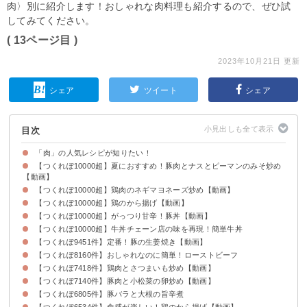
肉〉別に紹介します！おしゃれな肉料理も紹介するので、ぜひ試
してみてください。
( 13ページ目 )
2023年10月21日 更新
シェア
ツイート
シェア
目次
「肉」の人気レシピが知りたい！
【つくれぽ10000超】夏におすすめ！豚肉とナスとピーマンのみそ炒め
【動画】
【つくれぽ10000超】鶏肉のネギマヨネーズ炒め【動画】
【つくれぽ10000超】鶏のから揚げ【動画】
【つくれぽ10000超】がっつり甘辛！豚丼【動画】
【つくれぽ10000超】牛丼チェーン店の味を再現！簡単牛丼
【つくれぽ9451件】定番！豚の生姜焼き【動画】
【つくれぽ8160件】おしゃれなのに簡単！ローストビーフ
【つくれぽ7418件】鶏肉とさつまいも炒め【動画】
【つくれぽ7140件】豚肉と小松菜の卵炒め【動画】
【つくれぽ6805件】豚バラと大根の旨辛煮
【つくれぽ6534件】食感が楽しい！鶏のから揚げ【動画】