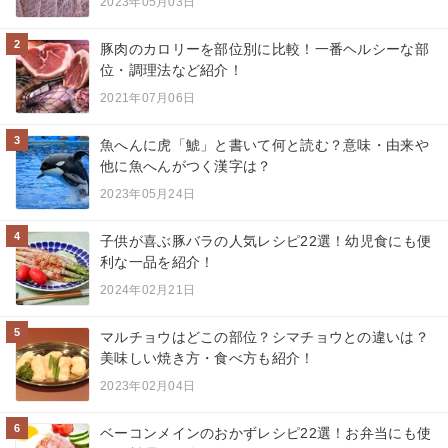
2023年05月03日
2
豚肉のカロリーを部位別に比較！一番ヘルシーな部
位・調理法など紹介！
2021年07月06日
3
魚へんに虎「鯱」と書いて何と読む？意味・由来や
他に魚へんがつく漢字は？
2023年05月24日
4
子供が喜ぶ豚バラの人気レシピ22選！幼児食にも便
利な一品を紹介！
2024年02月21日
5
マルチョウはどこの部位？シマチョウとの違いは？
美味しい焼き方・食べ方も紹介！
2023年02月04日
6
ベーコンメインのおかずレシピ22選！お弁当にも使