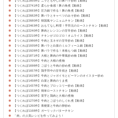
【つくれぽ2855件】ニラともやしの豚バラ炒め【動画】
【つくれぽ2741件】柔らか食感！豚の角煮【動画】
【つくれぽ2693件】圧力鍋で作る！豚の角煮【動画】
【つくれぽ2682件】豚バラとキャベツのみそ炒め【動画】
【つくれぽ2680件】韓国風ヤンニョムチキン【動画】
【つくれぽ2463件】おもてなし料理！手羽元のローストチキン【動画】
【つくれぽ2240件】豚肉とレンコンの甘辛炒め【動画】
【つくれぽ2210件】チキンがゴロゴロ！オムライス【動画】
【つくれぽ1986件】牛肉と玉ネギの甘辛炒め【動画】
【つくれぽ1935件】豚バラと白菜のミルフィーユ鍋【動画】
【つくれぽ1928件】豚バラで作る！本格もつ鍋【動画】
【つくれぽ1871件】大根と豚肉の中華風炒め物【動画】
【つくれぽ1705件】牛肉と大根の煮物
【つくれぽ1698件】ごぼうと牛肉の炒め煮【動画】
【つくれぽ1657件】鶏手羽中の甘辛焼き【動画】
【つくれぽ1615件】牛肉とジャガイモとピーマンのオイスター炒め
【つくれぽ1458件】白菜と豚肉のうま煮
【つくれぽ1437件】牛肉とブロッコリー炒め【動画】
【つくれぽ1333件】簡単ローストチキン【動画】
【つくれぽ1305件】里芋と鶏肉と大根の煮物
【つくれぽ1270件】牛肉とごぼうのしぐれ煮【動画】
【つくれぽ1260件】青梗菜と牛肉の卵炒め
【つくれぽ1168件】ガーリックバターチキン
「肉」の人気レシピを作ってみよう！