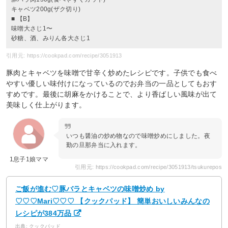
キャベツ200g(ザク切り)
■ 【B】
味噌大さじ1〜
砂糖、酒、みりん各大さじ1
引用元: https://cookpad.com/recipe/3051913
豚肉とキャベツを味噌で甘辛く炒めたレシピです。子供でも食べ
やすい優しい味付けになっているのでお弁当の一品としてもおす
すめです。最後に胡麻をかけることで、より香ばしい風味が出て
美味しく仕上がります。
いつも醤油の炒め物なので味噌炒めにしました。夜
勤の旦那弁当に入れます。
1息子1娘ママ
引用元: https://cookpad.com/recipe/3051913/tsukurepos
ご飯が進む♡豚バラとキャベツの味噌炒め by
♡♡♡Mari♡♡♡ 【クックパッド】 簡単おいしいみんなの
レシピが384万品
出典: クックパッド