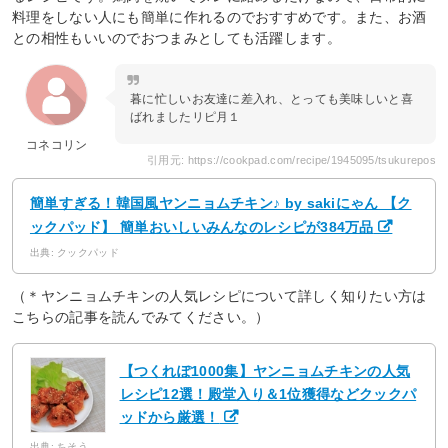
料理をしない人にも簡単に作れるのでおすすめです。また、お酒
との相性もいいのでおつまみとしても活躍します。
暮に忙しいお友達に差入れ、とっても美味しいと喜
ばれましたリピ月１
コネコリン
引用元: https://cookpad.com/recipe/1945095/tsukurepos
簡単すぎる！韓国風ヤンニョムチキン♪ by sakiにゃん 【ク
ックパッド】 簡単おいしいみんなのレシピが384万品
出典: クックパッド
（＊ヤンニョムチキンの人気レシピについて詳しく知りたい方は
こちらの記事を読んでみてください。）
【つくれぽ1000集】ヤンニョムチキンの人気
レシピ12選！殿堂入り＆1位獲得などクックパ
ッドから厳選！
出典: ちそう