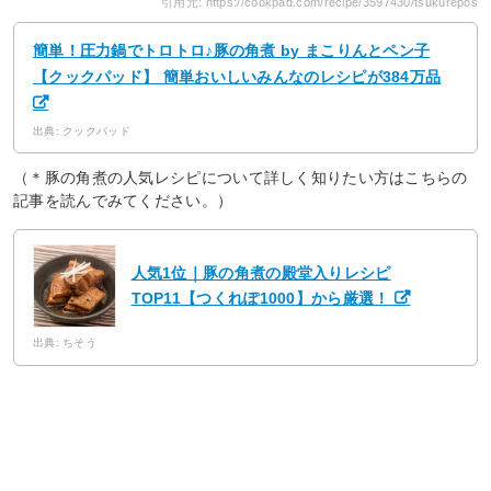
引用元: https://cookpad.com/recipe/3597430/tsukurepos
簡単！圧力鍋でトロトロ♪豚の角煮 by まこりんとペン子
【クックパッド】 簡単おいしいみんなのレシピが384万品
出典: クックパッド
（＊豚の角煮の人気レシピについて詳しく知りたい方はこちらの
記事を読んでみてください。）
人気1位｜豚の角煮の殿堂入りレシピ
TOP11【つくれぽ1000】から厳選！
出典: ちそう