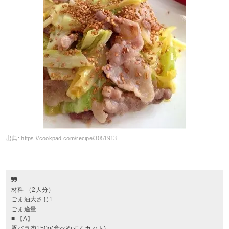
出典:
https://cookpad.com/recipe/3051913
材料 （2人分）
ごま油大さじ1
ごま適量
■ 【A】
豚バラ肉150g(食べやすくカット)