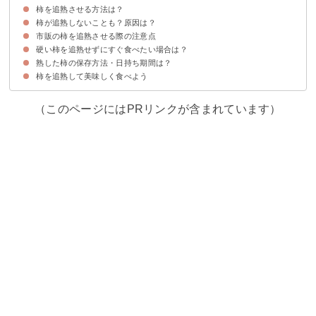
柿を追熟させる方法は？
柿が追熟しないことも？原因は？
①柿を早く追熟して柔らかくしたい場合
追熟して食べ頃の柿の見分け方
②柿をゆっくり追熟してシャキシャキ感を残したい場合
市販の柿を追熟させる際の注意点
①青すぎる柿を収穫した
②温度が低すぎる場所で保存している
③真空状態で保存している
硬い柿を追熟せずにすぐ食べたい場合は？
市販の場合、柿は他の果物と違い熟しやすい
熟した柿の保存方法・日持ち期間は？
柿をレンジでチンするのがおすすめ！
柿を追熟して美味しく食べよう
①硬めの柿のシャキシャキ感を残したい場合は冷蔵保存する
②完熟して柔らかい柿は冷凍保存する
（このページにはPRリンクが含まれています）