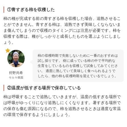
①青すぎる柿を収穫した
柿の種が完成する前の青すぎる柿を収穫した場合、追熟させるこ
とができません。青すぎる柿は、追熟できず美味しくならないま
ま傷んでしまうので収穫のタイミングには注意が必要です。柿を
収穫する際は、種がしっかりと成長したものを選ぶようにしまし
ょう。
柿の収穫時期で失敗しないために一番のおすすめは
試し採りです。 樹に成っている柿の中で平均的な
生育をしているものを収穫して試食してみてくださ
い。 適度に熟していて美味しく食べられるようで
狩野尚希
したら、他の柿も収穫時期を迎えているでしょう。
サカヤ農園
②温度が低すぎる場所で保存している
柿は呼吸することで追熟していきますが、温度の低すぎる場所で
は呼吸がゆっくりになり追熟しにくくなります。暑すぎる場所で
の保存も傷む原因になるので、柿を追熟させるときは適度な常温
の環境で保存するようにしましょう。