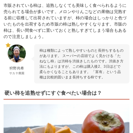
市販されている柿は、追熟しなくても美味しく食べられるように
売られてる場合が多いです。メロンやりんごなどの果物は完熟す
る前に収穫して出荷されていますが、柿の場合はしっかりと色づ
いたものを出荷するため市販の柿は熟しやすくなります。市販の
柿は、長い間食べずに置いておくと熟しすぎてしまう場合もある
ので注意しましょう。
柿は種類によって熟しやすいものと長持ちするもの
があります。 スーパーの店頭でよく見かける「た
ねなし柿」は渋柿を渋抜きしたものです。渋抜き方
法にもよりますが、この柿は購入後2、3日ほどで
狩野尚希
柔らかくなることもあります。 「富有」という品
サカヤ農園
種は比較的固いまま長持ちする柿です。
硬い柿を追熟せずにすぐ食べたい場合は？