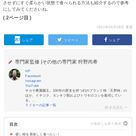
させずにすぐ柔らかい状態で食べられる方法も紹介するので参考
にしてみてくださいね。
( 2ページ目 )
2022年09月08日 更新
シェア
ツイート
シェア
専門家監修 |
その他の専門家 狩野尚希
HP
Facebook
Instagram
YouTube
サカヤ農園園主。100年の歴史を持つ幻のブランド柿「天野柿」の
ほか、イチジク、カンキツ類およびトウモロコシを栽培してい
る。...
ライターの記事一覧
目次
硬い柿を美味しく食べたい！