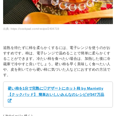
出典:
https://cookpad.com/recipe/2404719
追熟を待たずに柿を柔らかくするには、電子レンジを使うのがお
すすめです。柿は、電子レンジで温めることで簡単に柔らかくす
ることができます。冷たい柿を食べたい場合は、加熱した後に冷
蔵庫で冷やすと良いでしょう。硬い柿を早く美味しく食べたい人
や、皮を剥いてから硬い柿に気づいた人などにおすすめの方法で
す。
硬い柿を1分で完熟に♡デザートにホット柿 by Marrietty
【クックパッド】 簡単おいしいみんなのレシピが347万品
( 次のページへ続く )