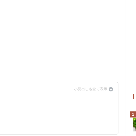
寿ねぎ」として扱われる
1
！