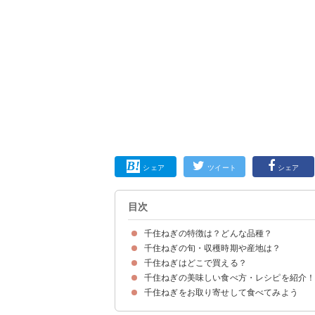
シェア
ツイート
シェア
目次
千住ねぎの特徴は？どんな品種？
千住ねぎの旬・収穫時期や産地は？
千住ねぎの歴史と4つの品種
千住ねぎの味わい・食感・糖度
専門の葱商「葱茂」が認めた「千住ねぎ」は「千
千住ねぎの値段・価格
千住ねぎはどこで買える？
千住ねぎの主産地は東京都
千住ねぎの旬・収穫時期は11月〜12月ごろ
千住ねぎの美味しい食べ方・レシピを紹介
千住葱商・葱茂が卸売りをしている
千住ねぎは通販でも購入できるが品薄
千住ねぎをお取り寄せして食べてみよう
①焼きねぎ
②ねぎま鍋
③すきやき