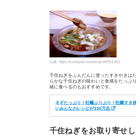
出典:
https://cookpad.com/recipe/6551001
千住ねぎをふんだんに使ったすきやきは
らかな千住ねぎの味わいと食感をたっぷ
緒に食べるのもおすすめです。
ネギたっぷり！牡蠣ぷりぷり！牡蠣すき焼き
いみんなのレシピが350万品
千住ねぎをお取り寄せし