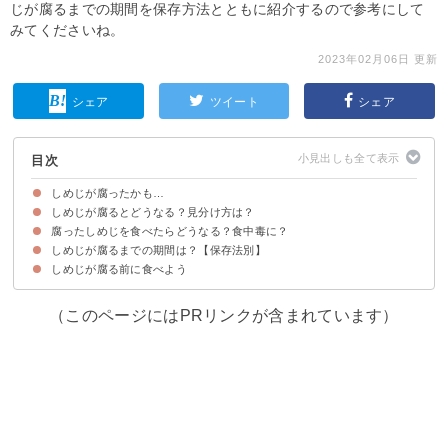
じが腐るまでの期間を保存方法とともに紹介するので参考にして
みてくださいね。
2023年02月06日 更新
シェア
ツイート
シェア
目次
しめじが腐ったかも…
しめじが腐るとどうなる？見分け方は？
腐ったしめじを食べたらどうなる？食中毒に？
①見た目
②臭い
③触感
④味わい
しめじが腐るまでの期間は？【保存法別】
食中毒の症状が出た場合は病院へ行こう
しめじが腐る前に食べよう
①冷蔵庫で保存した場合
②冷凍保存した場合
③乾燥させて保存した場合
常温保存は不向き
（このページにはPRリンクが含まれています）