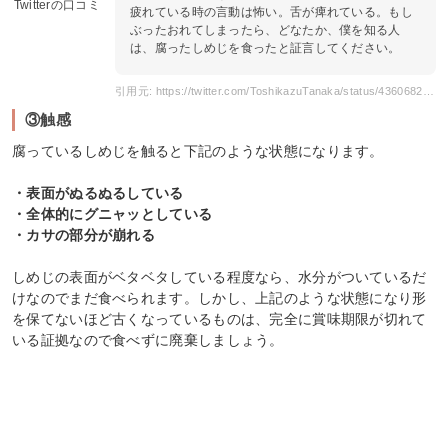
Twitterの口コミ
疲れている時の言動は怖い。舌が痺れている。もし
ぶったおれてしまったら、どなたか、僕を知る人
は、腐ったしめじを食ったと証言してください。
引用元: https://twitter.com/ToshikazuTanaka/status/43606825349824512
③触感
腐っているしめじを触ると下記のような状態になります。
・表面がぬるぬるしている
・全体的にグニャッとしている
・カサの部分が崩れる
しめじの表面がベタベタしている程度なら、水分がついているだ
けなのでまだ食べられます。しかし、上記のような状態になり形
を保てないほど古くなっているものは、完全に賞味期限が切れて
いる証拠なので食べずに廃棄しましょう。