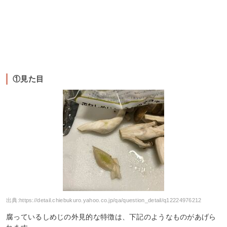
①見た目
出典:
https://detail.chiebukuro.yahoo.co.jp/qa/question_detail/q12224976212
腐っているしめじの外見的な特徴は、下記のようなものがあげら