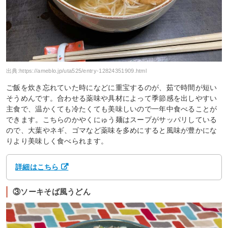
出典:
https://ameblo.jp/uta525/entry-12824351909.html
ご飯を炊き忘れていた時になどに重宝するのが、茹で時間が短い
そうめんです。合わせる薬味や具材によって季節感を出しやすい
主食で、温かくても冷たくても美味しいので一年中食べることが
できます。こちらのかやくにゅう麺はスープがサッパリしている
ので、大葉やネギ、ゴマなど薬味を多めにすると風味が豊かにな
りより美味しく食べられます。
詳細はこちら
③ソーキそば風うどん