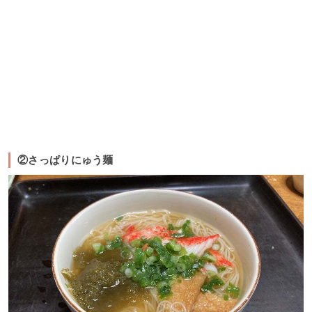
②さっぱりにゅう麺