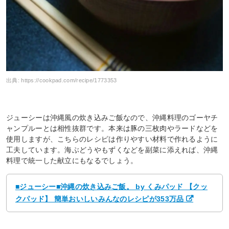
出典:
https://cookpad.com/recipe/1773353
ジューシーは沖縄風の炊き込みご飯なので、沖縄料理のゴーヤチ
ャンプルーとは相性抜群です。本来は豚の三枚肉やラードなどを
使用しますが、こちらのレシピは作りやすい材料で作れるように
工夫しています。海ぶどうやもずくなどを副菜に添えれば、沖縄
料理で統一した献立にもなるでしょう。
■ジューシー■沖縄の炊き込みご飯。 by くみパッド 【クッ
クパッド】 簡単おいしいみんなのレシピが353万品