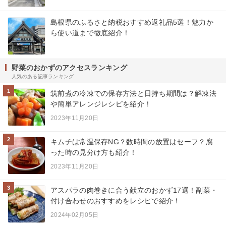
島根県のふるさと納税おすすめ返礼品5選！魅力か
ら使い道まで徹底紹介！
野菜のおかずのアクセスランキング
人気のある記事ランキング
1
筑前煮の冷凍での保存方法と日持ち期間は？解凍法
や簡単アレンジレシピを紹介！
2023年11月20日
2
キムチは常温保存NG？数時間の放置はセーフ？腐
った時の見分け方も紹介！
2023年11月20日
3
アスパラの肉巻きに合う献立のおかず17選！副菜・
付け合わせのおすすめをレシピで紹介！
2024年02月05日