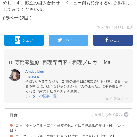
介します。献立の組み合わせ・メニュー例も紹介するので参考に
してみてくださいね。
( 5ページ目 )
2024年04月11日 更新
シェア
ツイート
シェア
専門家監修 |
料理専門家・料理ブロガー Mai
Ameba blog
Instagram
子供3人を育てながら、27歳の誕生日に株式会社を設立。飲食・美
容を中心に、様々なジャンルから〝人の困った〟に手を差し伸べ
られる〝縁の下ビジネス〟を展開。...
ライターの記事一覧
目次
ゴーヤチャンプルーに合う献立のおかずは？沖縄風の副菜・付け合わせ
は？
ゴーヤチャンプルーの献立に合うおかず・付け合わせ【サラダ】