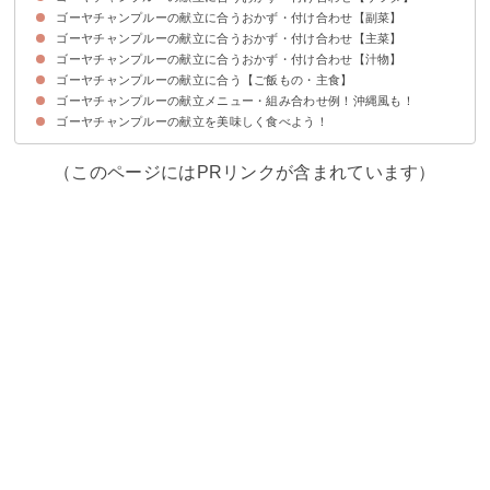
ゴーヤチャンプルーの献立に合うおかず・付け合わせ【副菜】
①きゅうりとトマトのサラダ
②ツナとキャベツのサラダ
③クリームチーズ入りかぼちゃサラダ
④カニカマとアボカドのマヨネーズサラダ
ゴーヤチャンプルーの献立に合うおかず・付け合わせ【主菜】
①ナスの甘酢炒め
②たこの唐揚げ
③人参しりしり
④おくらのゴマ和え
ゴーヤチャンプルーの献立に合うおかず・付け合わせ【汁物】
①豚の角煮
②エビのチリソース
③マグロの照り焼き
④鶏のから揚げ
ゴーヤチャンプルーの献立に合う【ご飯もの・主食】
①わかめと春雨のスープ
②具だくさんのけんちん汁
③野菜のコンソメスープ
④アサリのすまし汁
ゴーヤチャンプルーの献立メニュー・組み合わせ例！沖縄風も！
①しらす入りグリンピースご飯
②さっぱりにゅう麺
③ソーキそば風うどん
④ジューシー
ゴーヤチャンプルーの献立を美味しく食べよう！
献立メニュー①
献立メニュー②
献立メニュー③
献立メニュー④
献立メニュー⑤
（このページにはPRリンクが含まれています）