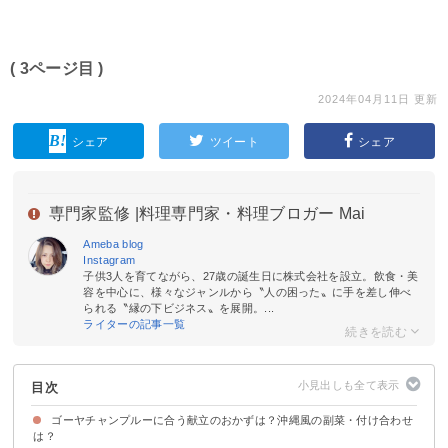
( 3ページ目 )
2024年04月11日 更新
シェア
ツイート
シェア
専門家監修 |
料理専門家・料理ブロガー Mai
Ameba blog
Instagram
子供3人を育てながら、27歳の誕生日に株式会社を設立。飲食・美
容を中心に、様々なジャンルから〝人の困った〟に手を差し伸べ
られる〝縁の下ビジネス〟を展開。...
ライターの記事一覧
目次
ゴーヤチャンプルーに合う献立のおかずは？沖縄風の副菜・付け合わせ
は？