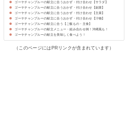
ゴーヤチャンプルーの献立に合うおかず・付け合わせ【サラダ】
ゴーヤチャンプルーの献立に合うおかず・付け合わせ【副菜】
①きゅうりとトマトのサラダ
②ツナとキャベツのサラダ
③クリームチーズ入りかぼちゃサラダ
④カニカマとアボカドのマヨネーズサラダ
ゴーヤチャンプルーの献立に合うおかず・付け合わせ【主菜】
①ナスの甘酢炒め
②たこの唐揚げ
③人参しりしり
④おくらのゴマ和え
ゴーヤチャンプルーの献立に合うおかず・付け合わせ【汁物】
①豚の角煮
②エビのチリソース
③マグロの照り焼き
④鶏のから揚げ
ゴーヤチャンプルーの献立に合う【ご飯もの・主食】
①わかめと春雨のスープ
②具だくさんのけんちん汁
③野菜のコンソメスープ
④アサリのすまし汁
ゴーヤチャンプルーの献立メニュー・組み合わせ例！沖縄風も！
①しらす入りグリンピースご飯
②さっぱりにゅう麺
③ソーキそば風うどん
④ジューシー
ゴーヤチャンプルーの献立を美味しく食べよう！
献立メニュー①
献立メニュー②
献立メニュー③
献立メニュー④
献立メニュー⑤
（このページにはPRリンクが含まれています）