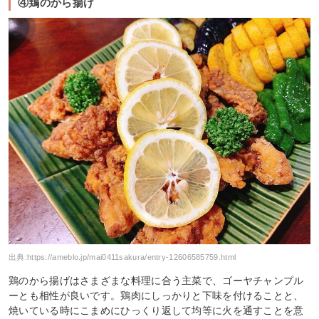
④鶏のから揚げ
出典:
https://ameblo.jp/mai0411sakura/entry-12606585759.html
鶏のから揚げはさまざまな料理に合う主菜で、ゴーヤチャンプル
ーとも相性が良いです。鶏肉にしっかりと下味を付けることと、
焼いている時にこまめにひっくり返して均等に火を通すことを意