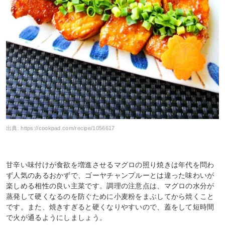
出典:
https://cookpad.com/recipe/1056617
甘辛い味付けが食欲を増進させるマグロの照り焼きは年代を問わ
ず人気のあるおかずで、ゴーヤチャンプルーとは違った味わいが
楽しめる相性の良い主菜です。調理の注意点は、マグロの水分が
蒸発して硬くなるのを防ぐために小麦粉をまぶしてから焼くこと
です。また、焼きすぎると硬くなりやすいので、蓋をして短時間
で火が通るようにしましょう。