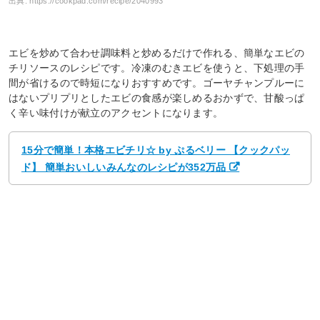
出典:
https://cookpad.com/recipe/2040993
エビを炒めて合わせ調味料と炒めるだけで作れる、簡単なエビの
チリソースのレシピです。冷凍のむきエビを使うと、下処理の手
間が省けるので時短になりおすすめです。ゴーヤチャンプルーに
はないプリプリとしたエビの食感が楽しめるおかずで、甘酸っぱ
く辛い味付けが献立のアクセントになります。
15分で簡単！本格エビチリ☆ by ぷるベリー 【クックパッ
ド】 簡単おいしいみんなのレシピが352万品