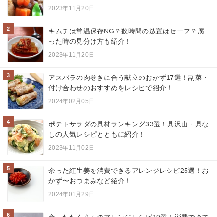
2023年11月20日
2
キムチは常温保存NG？数時間の放置はセーフ？腐
った時の見分け方も紹介！
2023年11月20日
3
アスパラの肉巻きに合う献立のおかず17選！副菜・
付け合わせのおすすめをレシピで紹介！
2024年02月05日
4
ポテトサラダの具材ランキング33選！具沢山・具な
しの人気レシピとともに紹介！
2023年11月02日
5
余った紅生姜を消費できるアレンジレシピ25選！お
かず〜おつまみなど紹介！
2024年01月29日
6
余ったたくあんのアレンジレシピ19選！消費できて