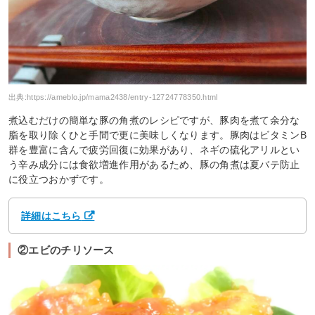
出典:
https://ameblo.jp/mama2438/entry-12724778350.html
煮込むだけの簡単な豚の角煮のレシピですが、豚肉を煮て余分な
脂を取り除くひと手間で更に美味しくなります。豚肉はビタミンB
群を豊富に含んで疲労回復に効果があり、ネギの硫化アリルとい
う辛み成分には食欲増進作用があるため、豚の角煮は夏バテ防止
に役立つおかずです。
詳細はこちら
②エビのチリソース