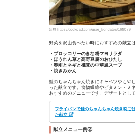
出典:
https://cookpad.com/user_kondates/168079
野菜を沢山食べたい時におすすめの献立
・ブロッコリーのきな粉マヨサラダ
・ほうれん草と高野豆腐のおひたし
・春雨とネギと椎茸の中華風スープ
・焼きみかん
鮭のちゃんちゃん焼きにキャベツやもや
った献立です。食物繊維やビタミン・ミ
おすすめのメニューです。デザートとし
フライパンで鮭のちゃんちゃん焼き晩ごはん
た献立
献立メニュー例②