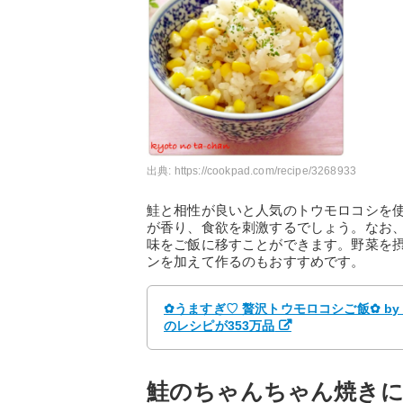
出典:
https://cookpad.com/recipe/3268933
鮭と相性が良いと人気のトウモロコシを
が香り、食欲を刺激するでしょう。なお
味をご飯に移すことができます。野菜を
ンを加えて作るのもおすすめです。
✿うますぎ♡ 贅沢トウモロコシご飯✿ b
のレシピが353万品
鮭のちゃんちゃん焼きに