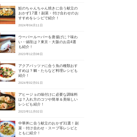
鮭のちゃんちゃん焼きに合う献立の
おかず17選！副菜・付け合わせのお
すすめをレシピで紹介！
2024年04月11日
ウーパールーパーを唐揚げに？味わ
い・値段は？東京・大阪のお店4選
も紹介！
2023年12月08日
アクアパッツァに合う魚の種類おす
すめは？鯛・たらなど料理レシピも
紹介！
2024年02月01日
アヒージョの味付けに必要な調味料
は？入れ方のコツや簡単＆美味しい
レシピも紹介！
2023年11月02日
中華丼に合う献立のおかず31選！副
菜・付け合わせ・スープ等レシピと
ともに紹介！