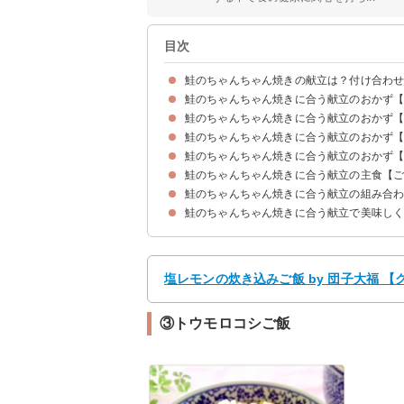
目次
鮭のちゃんちゃん焼きの献立は？付け合わ
鮭のちゃんちゃん焼きに合う献立のおかず
鮭のちゃんちゃん焼きに合う献立のおかず
①玉ねぎとベビーリーフのサラダ
②梅と大根とカニカマのサラダ
③トマトのアボカドのサラダ
鮭のちゃんちゃん焼きに合う献立のおかず
①小松菜としめじの卵炒め
②じゃがいものガレット
③ブロッコリーとベーコンのにんにく炒め
④さつまいものバター焼き
鮭のちゃんちゃん焼きに合う献立のおかず
①えびとトマトの卵とじ
②鶏肉の生姜焼き
③豆腐グラタン
鮭のちゃんちゃん焼きに合う献立の主食【
①豚汁
②トマトとチーズの味噌汁
③冷や汁
④ミネストローネ
鮭のちゃんちゃん焼きに合う献立の組み合
①きのこの炊き込みご飯
②塩レモンの炊き込みご飯
③トウモロコシご飯
鮭のちゃんちゃん焼きに合う献立で美味し
献立メニュー例①
献立メニュー例②
献立メニュー例③
塩レモンの炊き込みご飯 by 団子大福 
③トウモロコシご飯