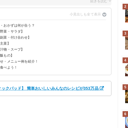
2
せ・おかずは何が合う？
【野菜・サラダ】
3
【副菜・付け合わせ】
【主菜】
【汁物・スープ】
ご飯もの】
4
わせ・メニュー例を紹介！
く食べよう！
5
【クックパッド】 簡単おいしいみんなのレシピが353万品
6