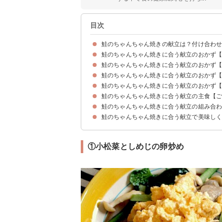
目次
鮭のちゃんちゃん焼きの献立は？付け合わ
鮭のちゃんちゃん焼きに合う献立のおかず
鮭のちゃんちゃん焼きに合う献立のおかず
①玉ねぎとベビーリーフのサラダ
②梅と大根とカニカマのサラダ
③トマトのアボカドのサラダ
鮭のちゃんちゃん焼きに合う献立のおかず
①小松菜としめじの卵炒め
②じゃがいものガレット
③ブロッコリーとベーコンのにんにく炒め
④さつまいものバター焼き
鮭のちゃんちゃん焼きに合う献立のおかず
①えびとトマトの卵とじ
②鶏肉の生姜焼き
③豆腐グラタン
鮭のちゃんちゃん焼きに合う献立の主食【
①豚汁
②トマトとチーズの味噌汁
③冷や汁
④ミネストローネ
鮭のちゃんちゃん焼きに合う献立の組み合
①きのこの炊き込みご飯
②塩レモンの炊き込みご飯
③トウモロコシご飯
鮭のちゃんちゃん焼きに合う献立で美味し
献立メニュー例①
献立メニュー例②
献立メニュー例③
①小松菜としめじの卵炒め