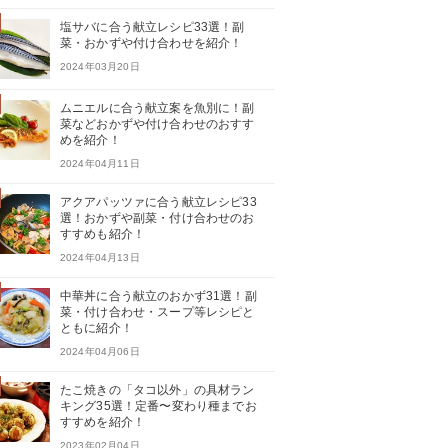
塩サバに合う献立レシピ33選！副
菜・おかずや付け合わせを紹介！
2024年03月20日
ムニエルに合う献立案を魚別に！副
菜などおかずや付け合わせのおすす
めを紹介！
2024年04月11日
アクアパッツァに合う献立レシピ33
選！おかずや副菜・付け合わせのお
すすめも紹介！
2024年04月13日
中華丼に合う献立のおかず31選！副
菜・付け合わせ・スープ等レシピと
ともに紹介！
2024年04月06日
たこ焼きの「タコ以外」の具材ラン
キング35選！定番〜変わり種までお
すすめを紹介！
2023年02月04日