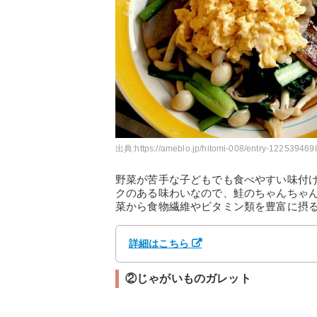
出典:
https://ameblo.jp/hitomi-008/entry-122539469
野菜が苦手な子どもでも食べやすい味付
クのある味わいなので、鮭のちゃんちゃ
菜から食物繊維やビタミン類を豊富に摂
詳細はこちら
②じゃがいものガレット