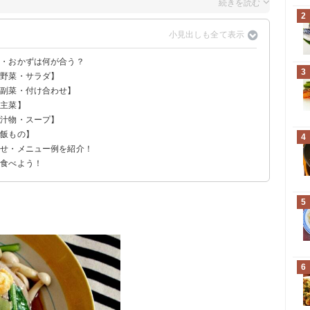
2
せ・おかずは何が合う？
3
【野菜・サラダ】
【副菜・付け合わせ】
【主菜】
【汁物・スープ】
ご飯もの】
4
わせ・メニュー例を紹介！
く食べよう！
5
6