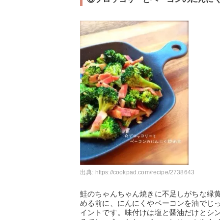
出典:
https://cookpad.com/recipe/2738643
鮭のちゃんちゃん焼きに不足しがちな緑
める前に、にんにくやベーコンを油でじ
イントです。味付けは塩と醤油だけとシ