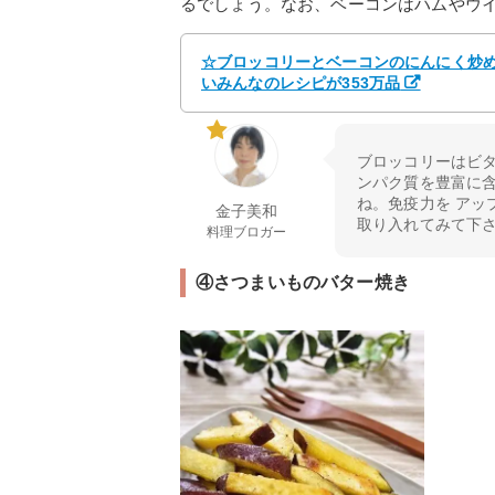
るでしょう。なお、ベーコンはハムやウ
☆ブロッコリーとベーコンのにんにく炒め☆
いみんなのレシピが353万品
ブロッコリーはビ
ンパク質を豊富に
ね。免疫力を アッ
金子美和
取り入れてみて下
料理ブロガー
④さつまいものバター焼き