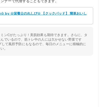
インナーで代替することもできます。
 by ☆栄養士のれしぴ☆ 【クックパッド】 簡単おいし
タミンCがたっぷり！美肌効果も期待できます。さらに、タ
含んでいるので、筋トレ中の人には欠かせない野菜です
プして風邪予防にもなるので、毎日のメニューに積極的に
さい。