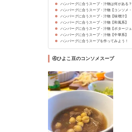
ハンバーグに合うスープ・汁物は何がある
ハンバーグに合うスープ・汁物【コンソメ
ハンバーグに合うスープ・汁物【味噌汁】
①オニオンスープ
②にんにくスープ
③ブロッコリーとトマトのスープ
④ひよこ豆のコンソメスープ
ハンバーグに合うスープ・汁物【和風系】
①卵と白菜の味噌汁
②キャベツの味噌汁
③豚汁
④コーンと玉ねぎの味噌汁
⑤さつまいもと玉ねぎの味噌汁
ハンバーグに合うスープ・汁物【ポタージ
①白菜と卵の和風コンソメスープ
②もやしのかきたま汁
③大根としいたけの和風スープ
ハンバーグに合うスープ・汁物【中華系】
①コーンスープ
②たらこのクリームスープ
③かぼちゃのポタージュ
④ほうれん草のポタージュ
⑤カリフラワーのポタージュ
⑥クラムチャウダー
⑦ミネストローネ
ハンバーグに合うスープを作ってみよう！
①もずくスープ
②豆腐と春菊の中華スープ
③春雨スープ
④ネギとチャーシューのスープ
⑤中華風卵スープ
④ひよこ豆のコンソメスープ