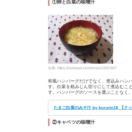
①卵と白菜の味噌汁
出典:
https://cookpad.com/recipe/1651907
和風ハンバーグだけでなく、煮込みハン
す。白菜を粗みじん切りにして煮込むこ
す。ハンバーグのソースを選ぶことなく
たまご白菜のみそ汁 by kururin18
②キャベツの味噌汁