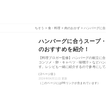
ちそう
>
食・料理
>
肉のおかず
> ハンバーグに
ハンバーグに合うスープ・
のおすすめを紹介！
【料理ブロガー監修】ハンバーグの献立に合
コンソメ・卵・キャベツ・味噌汁＞などハン
す。レシピも一緒に紹介するので参考にして
( 2ページ目 )
2024年04月11日 更新
（このページにはPRリンクが含まれています）