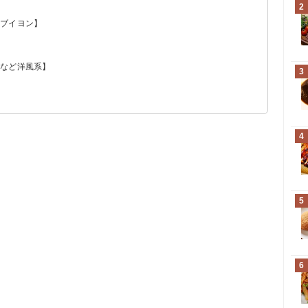
2
？
・ブイヨン】
ュなど洋風系】
3
4
5
6