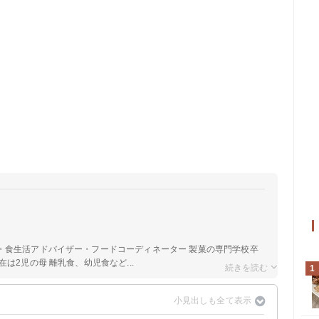
a
・食生活アドバイザー・フードコーディネーター 製菓の専門学校卒
は2児の母 離乳食、幼児食など...
1