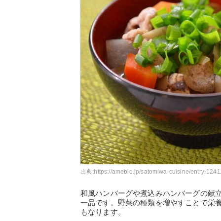
出典:
https://ameblo.jp/satomiwa-cuisine/entry-124
和風ハンバーグや煮込みハンバーグの献
一品です。野菜の種類を増やすことで栄
もなります。