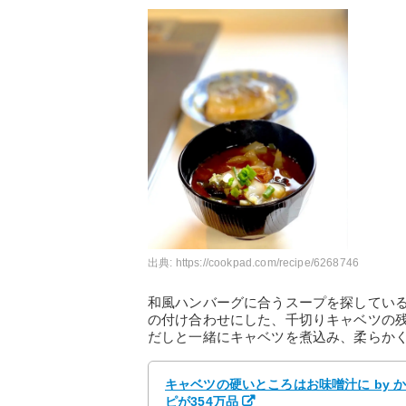
出典:
https://cookpad.com/recipe/6268746
和風ハンバーグに合うスープを探してい
の付け合わせにした、千切りキャベツの
だしと一緒にキャベツを煮込み、柔らか
キャベツの硬いところはお味噌汁に by 
ピが354万品