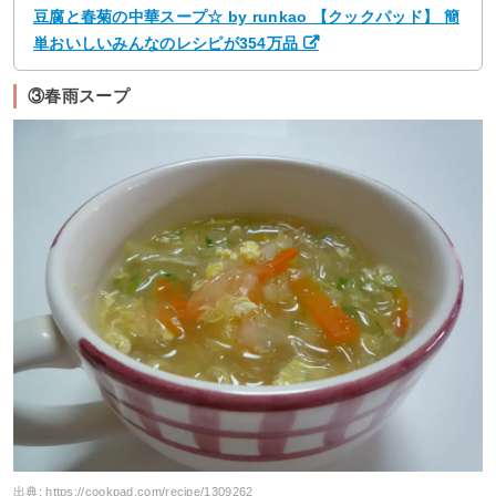
豆腐と春菊の中華スープ☆ by runkao 【クックパッド】 簡
単おいしいみんなのレシピが354万品
③春雨スープ
出典:
https://cookpad.com/recipe/1309262