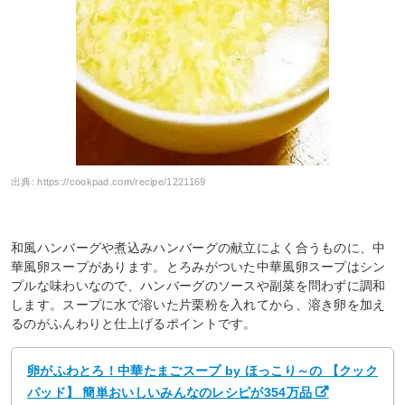
出典:
https://cookpad.com/recipe/1221169
和風ハンバーグや煮込みハンバーグの献立によく合うものに、中
華風卵スープがあります。とろみがついた中華風卵スープはシン
プルな味わいなので、ハンバーグのソースや副菜を問わずに調和
します。スープに水で溶いた片栗粉を入れてから、溶き卵を加え
るのがふんわりと仕上げるポイントです。
卵がふわとろ！中華たまごスープ by ほっこり～の 【クック
パッド】 簡単おいしいみんなのレシピが354万品