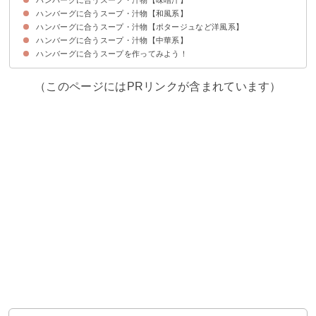
ハンバーグに合うスープ・汁物【和風系】
①卵と白菜の味噌汁
②キャベツの味噌汁
③豚汁
④コーンと玉ねぎの味噌汁
⑤さつまいもと玉ねぎの味噌汁
ハンバーグに合うスープ・汁物【ポタージュなど洋風系】
①白菜と卵の和風コンソメスープ
②もやしのかきたま汁
③大根としいたけの和風スープ
ハンバーグに合うスープ・汁物【中華系】
①コーンスープ
②たらこのクリームスープ
③かぼちゃのポタージュ
④ほうれん草のポタージュ
⑤カリフラワーのポタージュ
⑥クラムチャウダー
⑦ミネストローネ
ハンバーグに合うスープを作ってみよう！
①もずくスープ
②豆腐と春菊の中華スープ
③春雨スープ
④ネギとチャーシューのスープ
⑤中華風卵スープ
（このページにはPRリンクが含まれています）