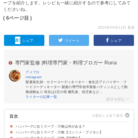
ープを紹介します。レシピも一緒に紹介するので参考にしてみて
くださいね。
( 6ページ目 )
2024年04月11日 更新
シェア
ツイート
シェア
専門家監修 |
料理専門家・料理ブロガー Runa
アメブロ
Instagram
製菓衛生師・カラーコーディネーター・食生活アドバイザー・フ
ードコーディネーター 製菓の専門学校卒業後パティシエとして勤
務経験あり 現在は2児の母 離乳食、幼児食など...
ライターの記事一覧
目次
ハンバーグに合うスープ・汁物は何がある？
ハンバーグに合うスープ・汁物【コンソメ・ブイヨン】
ハンバーグに合うスープ・汁物【味噌汁】
①オニオンスープ
②にんにくスープ
③ブロッコリーとトマトのスープ
④ひよこ豆のコンソメスープ