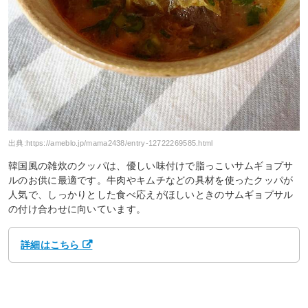
出典:
https://ameblo.jp/mama2438/entry-12722269585.html
韓国風の雑炊のクッパは、優しい味付けで脂っこいサムギョプサ
ルのお供に最適です。牛肉やキムチなどの具材を使ったクッパが
人気で、しっかりとした食べ応えがほしいときのサムギョプサル
の付け合わせに向いています。
詳細はこちら