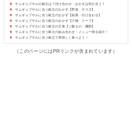
サムギョプサルの献立は？付け合わせ・おかずは何が合う？
サムギョプサルに合う献立のおかず【野菜・サラダ】
サムギョプサルに合う献立のおかず【副菜・付け合わせ】
①チョレギサラダ
②キムチを使った韓国風サラダ
③りんごとセロリのさっぱりサラダ
④塩昆布サラダ
サムギョプサルに合う献立のおかず【汁物・スープ】
①ニラのチヂミ
②人参のナムル
③焼きなすのめんつゆガーリック和え
④チャプチェ
⑤トッポギ
サムギョプサルに合う献立の主食【ご飯もの・麺類】
①韓国風豚汁
②韓国風牛肉と白菜のスープ
③簡単サムゲタン風スープ
④即席わかめスープ
⑤白菜と春雨のスープ
⑥韓国風あさりスープ
サムギョプサルに合う献立の組み合わせ・メニュー例を紹介！
①キンパ
②カルビクッパ
③野菜たっぷりの辛ラーメン
④土鍋の白ご飯
サムギョプサルに合う献立で美味しく食べよう！
献立メニュー例①
献立メニュー例②
献立メニュー例③
（このページにはPRリンクが含まれています）