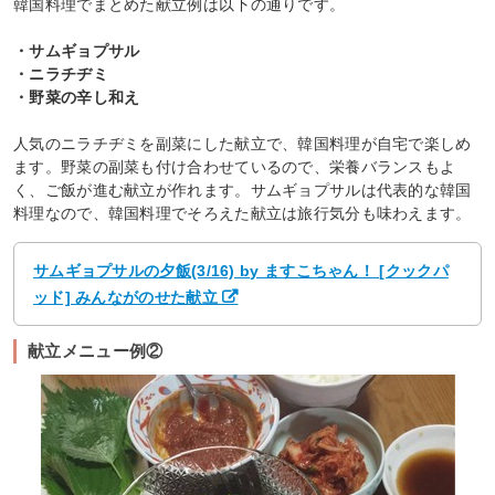
韓国料理でまとめた献立例は以下の通りです。
・サムギョプサル
・ニラチヂミ
・野菜の辛し和え
人気のニラチヂミを副菜にした献立で、韓国料理が自宅で楽しめ
ます。野菜の副菜も付け合わせているので、栄養バランスもよ
く、ご飯が進む献立が作れます。サムギョプサルは代表的な韓国
料理なので、韓国料理でそろえた献立は旅行気分も味わえます。
サムギョプサルの夕飯(3/16) by ますこちゃん！ [クックパ
ッド] みんながのせた献立
献立メニュー例②