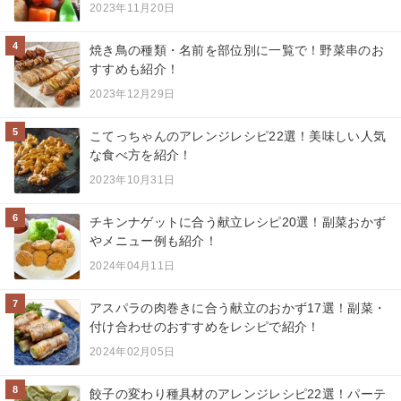
2023年11月20日
4
焼き鳥の種類・名前を部位別に一覧で！野菜串のお
すすめも紹介！
2023年12月29日
5
こてっちゃんのアレンジレシピ22選！美味しい人気
な食べ方を紹介！
2023年10月31日
6
チキンナゲットに合う献立レシピ20選！副菜おかず
やメニュー例も紹介！
2024年04月11日
7
アスパラの肉巻きに合う献立のおかず17選！副菜・
付け合わせのおすすめをレシピで紹介！
2024年02月05日
8
餃子の変わり種具材のアレンジレシピ22選！パーテ