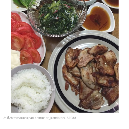
出典:
https://cookpad.com/user_kondates/131988