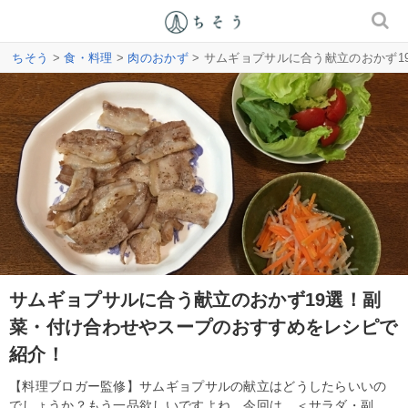
ちそう
>
食・料理
>
肉のおかず
> サムギョプサルに合う献立のおかず
サムギョプサルに合う献立のおかず19選！副
菜・付け合わせやスープのおすすめをレシピで
紹介！
【料理ブロガー監修】サムギョプサルの献立はどうしたらいいの
でしょうか？もう一品欲しいですよね。今回は、＜サラダ・副