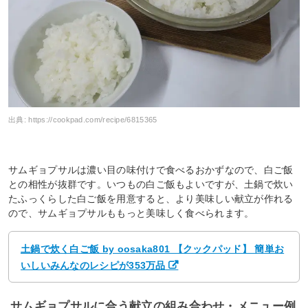
出典:
https://cookpad.com/recipe/6815365
サムギョプサルは濃い目の味付けで食べるおかずなので、白ご飯
との相性が抜群です。いつもの白ご飯もよいですが、土鍋で炊い
たふっくらした白ご飯を用意すると、より美味しい献立が作れる
ので、サムギョプサルももっと美味しく食べられます。
土鍋で炊く白ご飯 by oosaka801 【クックパッド】 簡単お
いしいみんなのレシピが353万品
サムギョプサルに合う献立の組み合わせ・メニュー例