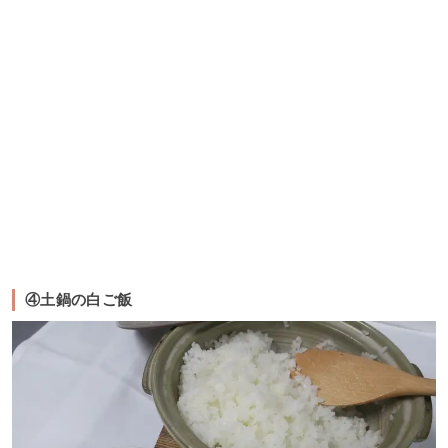
④土鍋の白ご飯