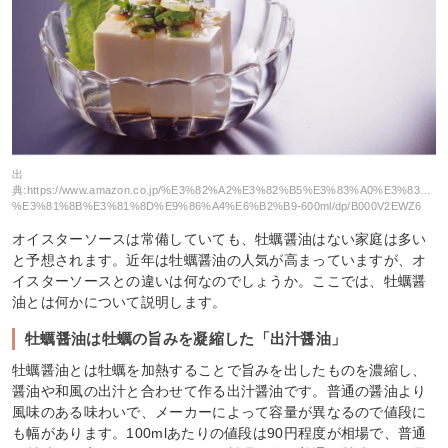
出
典:
https://www.amazon.co.jp/%E3%82%A2%E3%82%B5%E3%83%A0%E3%83%
%E3%81%8B%E3%81%8D%E9%86%A4%E6%B2%B9-600ml/dp/B000V2EWZ6
オイスターソースは常備していても、牡蠣醤油はない家庭は多い
と予想されます。近年は牡蠣醤油の人気が高まっていますが、オ
イスターソースとの違いは何なのでしょうか。ここでは、牡蠣醤
油とは何かについて説明します。
牡蠣醤油は牡蠣の旨みを凝縮した「出汁醤油」
牡蠣醤油とは牡蠣を加熱することで旨みを出したものを濃縮し、
醤油や和風の出汁と合わせて作る出汁醤油です。普通の醤油より
風味のある味わいで、メーカーによって容量が異なるので値段に
も幅があります。100mlあたりの値段は90円程度が相場で、普通