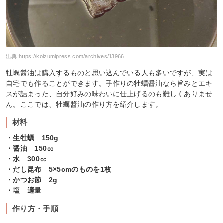
出典:
https://koizumipress.com/archives/13966
牡蠣醤油は購入するものと思い込んでいる人も多いですが、実は
自宅でも作ることができます。手作りの牡蠣醤油なら旨みとエキ
スが詰まった、自分好みの味わいに仕上げるのも難しくありませ
ん。ここでは、牡蠣醬油の作り方を紹介します。
材料
・生牡蠣 150g
・醤油 150㏄
・水 300㏄
・だし昆布 5×5cmのものを1枚
・かつお節 2g
・塩 適量
作り方・手順