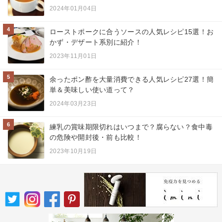
2024年01月04日
4
ローストポークに合うソースの人気レシピ15選！お
かず・デザート系別に紹介！
2023年11月01日
5
余ったポン酢を大量消費できる人気レシピ27選！簡
単＆美味しい使い道って？
2024年03月23日
6
練乳の賞味期限切れはいつまで？腐らない？食中毒
の危険や開封後・前も比較！
2023年10月19日