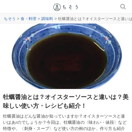
ちそう
>
食・料理
>
調味料
> 牡蠣醤油とは？オイスターソースと違い
牡蠣醤油とは？オイスターソースと違いは？美
味しい使い方・レシピも紹介！
牡蠣醤油はどんな醤油か知っていますか？オイスターソースと違
いはあrのでしょうか？今回は、牡蠣醤油の〈味わい・値段〉など
特徴や、〈刺身・スープ〉など使い方の例のほか、作り方も紹介