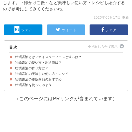
します。〈卵かけご飯〉など美味しい使い方・レシピも紹介する
ので参考にしてみてくださいね。
2023年05月17日 更新
シェア
ツイート
シェア
目次
牡蠣醤油とは？オイスターソースと違いは？
牡蠣醤油の使い方・用途例は？
牡蠣醤油は牡蠣の旨みを凝縮した「出汁醤油」
牡蠣醤油とオイスターソースの違い
牡蠣醤油の作り方は？
①出汁・スープの調味料として
②刺身などにかける
牡蠣醤油の美味しい使い方・レシピ
材料
作り方・手順
牡蠣醤油の市販商品のおすすめ
①牡蠣醤油の卵かけご飯
②牡蠣醤油の炊き込みご飯
③牡蠣醤油の和風パスタ
④牡蠣醤油味の冷やしうどん
⑤牡蠣醤油のスープ
牡蠣醤油を使ってみよう
①ヒガシマル醤油 牡蛎だし醤油400ml×3本（1077円）
②キッコーマン食品 いつでも新鮮 旨みあふれる牡蠣しょうゆ 450ml×3本
③アサムラサキ かき醤油 1800ml（1485円）
④寺岡家の醤油 牡蠣だし醤油 300ml （1580円）
⑤マルキン かき醤油 1L（528円）
（808円）
（このページにはPRリンクが含まれています）