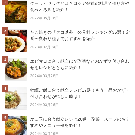
1
クーリビヤックとは？ロシア発祥の料理？作り方や
食べれる店も紹介！
2022年05月16日
2
たこ焼きの「タコ以外」の具材ランキング35選！定
番〜変わり種までおすすめを紹介！
2023年02月04日
3
エビマヨに合う献立は？副菜などおかずや付け合わ
せをレシピとともに紹介！
2024年03月28日
4
牡蠣ご飯に合う献立レシピ17選！もう一品おかず・
付け合わせが欲しい時は？
2024年03月26日
5
かに玉に合う献立レシピ20選！副菜・スープのおす
すめやメニュー例を紹介！
2024年03月19日