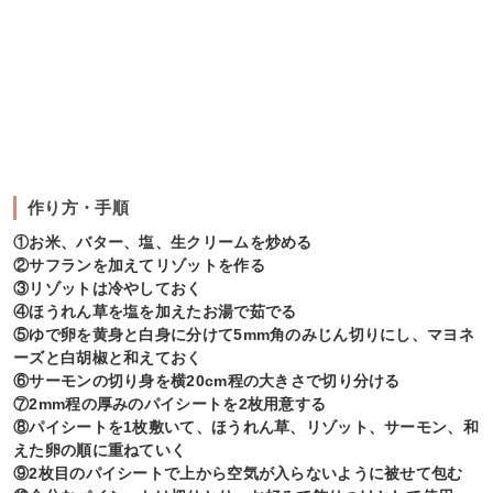
作り方・手順
①お米、バター、塩、生クリームを炒める
②サフランを加えてリゾットを作る
③リゾットは冷やしておく
④ほうれん草を塩を加えたお湯で茹でる
⑤ゆで卵を黄身と白身に分けて5mm角のみじん切りにし、マヨネ
ーズと白胡椒と和えておく
⑥サーモンの切り身を横20cm程の大きさで切り分ける
⑦2mm程の厚みのパイシートを2枚用意する
⑧パイシートを1枚敷いて、ほうれん草、リゾット、サーモン、和
えた卵の順に重ねていく
⑨2枚目のパイシートで上から空気が入らないように被せて包む