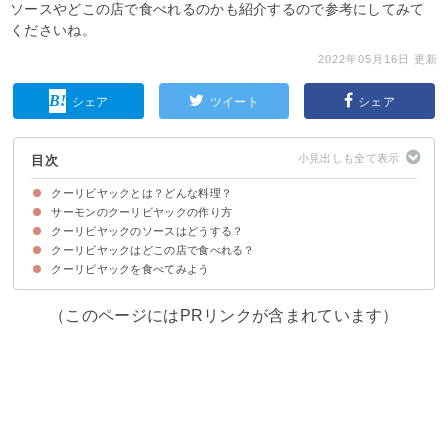
ソースやどこの店で食べれるのかも紹介するので参考にしてみて
くださいね。
2022年05月16日 更新
シェア
ツイート
シェア
目次
クーリビヤックとは？どんな料理？
サーモンのクーリビヤックの作り方
ロシア発祥の魚をパイ生地で包んだ料理
クーリビヤックのソースはどうする？
材料
作り方・手順
作り方のポイント・コツ
クーリビヤックはどこの店で食べれる？
サワークリームソース
クリームチーズソース
ソースショロン
クーリビヤックを食べてみよう
①レ・トレフル ドミニク・ブシェ（名古屋|愛知県）
②La maison du caviar 17℃（銀座｜東京都）
（このページにはPRリンクが含まれています）