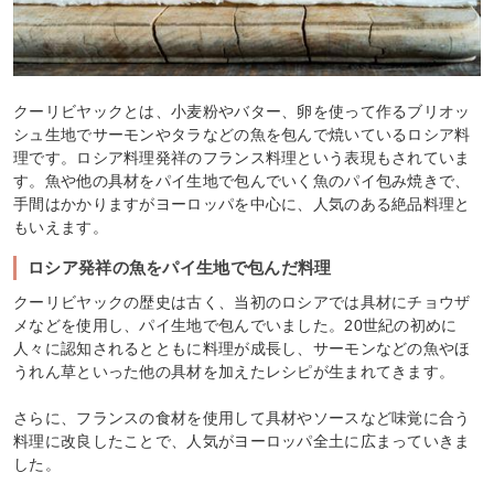
クーリビヤックとは、小麦粉やバター、卵を使って作るブリオッ
シュ生地でサーモンやタラなどの魚を包んで焼いているロシア料
理です。ロシア料理発祥のフランス料理という表現もされていま
す。魚や他の具材をパイ生地で包んでいく魚のパイ包み焼きで、
手間はかかりますがヨーロッパを中心に、人気のある絶品料理と
もいえます。
ロシア発祥の魚をパイ生地で包んだ料理
クーリビヤックの歴史は古く、当初のロシアでは具材にチョウザ
メなどを使用し、パイ生地で包んでいました。20世紀の初めに
人々に認知されるとともに料理が成長し、サーモンなどの魚やほ
うれん草といった他の具材を加えたレシピが生まれてきます。
さらに、フランスの食材を使用して具材やソースなど味覚に合う
料理に改良したことで、人気がヨーロッパ全土に広まっていきま
した。