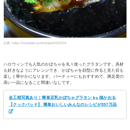
出典:
https://cookpad.com/recipe/2012574
ハロウィンでも人気のかぼちゃを丸々使ったグラタンです。具材
も好きなようにアレンジでき、かぼちゃを顔型に作ると見た目も
楽しく華やかになります。パーティーにもおすすめで、満足度の
高い一品になること間違いなしです。
全工程写真あり！簡単豆乳かぼちゃグラタン by 槙かおる
【クックパッド】 簡単おいしいみんなのレシピが357万品