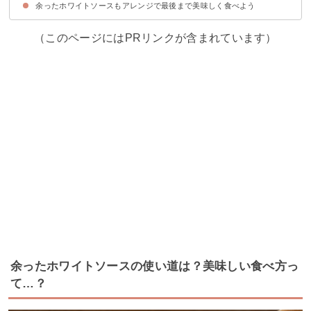
余ったホワイトソースもアレンジで最後まで美味しく食べよう
①クリームシチュー
②コーンスープ
③クラムチャウダー
（このページにはPRリンクが含まれています）
余ったホワイトソースの使い道は？美味しい食べ方っ
て…？