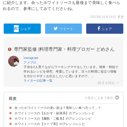
に紹介します。余ったホワイトソースも最後まで美味しく食べら
れるので、参考にしてみてくださいね。
2023年10月16日 更新
シェア
ツイート
シェア
専門家監修 |
料理専門家・料理ブロガー どめさん
Instagram
アメブロ
子供を2人育てながらワーキングママをしています。簡単・時短で
作れるレシピを研究、考案しています。日々の料理に役立つ情報
を分かりやすくお伝えしたいと思いますので、...
ライターの記事一覧
目次
余ったホワイトソースの使い道は？美味しい食べ方って…？
ホワイトソースの【おかず・副菜系】のアレンジレシピ
ホワイトソースの【麺類・ご飯系】のアレンジレシピ
①コーンクリームのスコップコロッケ
②かぼちゃのグラタン
③パングラタン
④ホワイトソースの煮込みハンバーグ
⑤ロールキャベツ
⑥餃子の皮のラザニア
⑦鮭のクリーム煮
⑧じゃがいもとベーコンのホワイトソース春巻き
ホワイトソースの【スープ系】のアレンジレシピ
①カルボナーラうどん
②レモンクリームパスタ
③カレードリア
④海老とキノコのチーズリゾット
⑤バターライスオムライス
⑥かぼちゃのニョッキ