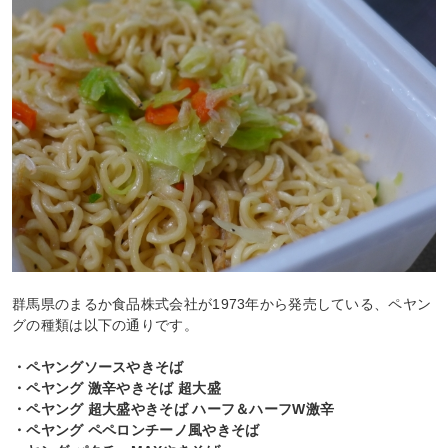
群馬県のまるか食品株式会社が1973年から発売している、ペヤン
グの種類は以下の通りです。
・ペヤングソースやきそば
・ペヤング 激辛やきそば 超大盛
・ペヤング 超大盛やきそば ハーフ＆ハーフW激辛
・ペヤング ペペロンチーノ風やきそば