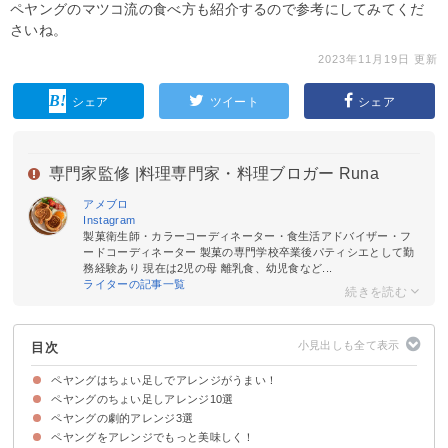
ペヤングのマツコ流の食べ方も紹介するので参考にしてみてくだ
さいね。
2023年11月19日 更新
シェア
ツイート
シェア
専門家監修 |
料理専門家・料理ブロガー Runa
アメブロ
Instagram
製菓衛生師・カラーコーディネーター・食生活アドバイザー・フ
ードコーディネーター 製菓の専門学校卒業後パティシエとして勤
務経験あり 現在は2児の母 離乳食、幼児食など...
ライターの記事一覧
目次
ペヤングはちょい足しでアレンジがうまい！
ペヤングのちょい足しアレンジ10選
ペヤングの劇的アレンジ3選
①ペヤングソースやきそば＋豚キムチ
②ペヤングソースやきそば＋ごま油＋ラー油
③ペヤングソースやきそば＋ゆかり＋ごま油
④ペヤングソースやきそば＋納豆
⑤ペヤングペペロンチーノ風やきそば＋粉チーズ
⑥ペヤングソースやきそば＋柿の種＋ラー油
⑦ペヤングソースやきそば＋ツナマヨ＋海苔
⑧ペヤング激辛やきそば＋生卵
⑨ペヤングソースやきそば＋カレー粉
⑩ペヤングソースやきそば＋麻婆豆腐
ペヤングをアレンジでもっと美味しく！
①油そば
②お好み焼き
③担々麺