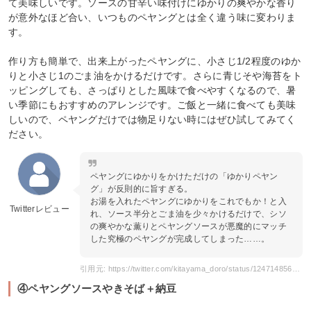
て美味しいです。ソースの甘辛い味付けにゆかりの爽やかな香り
が意外なほど合い、いつものペヤングとは全く違う味に変わりま
す。
作り方も簡単で、出来上がったペヤングに、小さじ1/2程度のゆか
りと小さじ1のごま油をかけるだけです。さらに青じそや海苔をト
ッピングしても、さっぱりとした風味で食べやすくなるので、暑
い季節にもおすすめのアレンジです。ご飯と一緒に食べても美味
しいので、ペヤングだけでは物足りない時にはぜひ試してみてく
ださい。
ペヤングにゆかりをかけただけの「ゆかりペヤン
グ」が反則的に旨すぎる。
お湯を入れたペヤングにゆかりをこれでもか！と入
Twitterレビュー
れ、ソース半分とごま油を少々かけるだけで、シソ
の爽やかな薫りとペヤングソースが悪魔的にマッチ
した究極のペヤングが完成してしまった……。
引用元: https://twitter.com/kitayama_doro/status/1247148566990041098
④ペヤングソースやきそば＋納豆