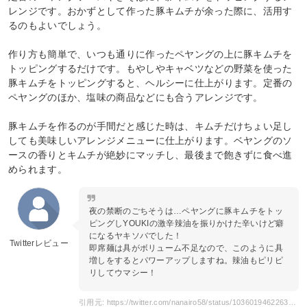
レンジです。おかずとして作った豚キムチが余った際に、活用す
るのもよいでしょう。
作り方も簡単で、いつも通りに作ったペヤングの上に豚キムチを
トッピングするだけです。もやしやキャベツなどの野菜を使った
豚キムチをトッピングすると、ヘルシーに仕上がります。定番の
ペヤングのほか、塩味の商品などにも合うアレンジです。
豚キムチを作るのが手間だと感じた時は、キムチだけちょい足し
しても美味しいアレンジメニューに仕上がります。ベヤングのソ
ースの香りとキムチが絶妙にマッチし、最後まで飽きずに食べ進
められます。
夜の禁断のごちそうは…ペヤングに豚キムチをトッ
ピングしYOUKIの激辛辣油を振りかけた辛いけど癖
になるヤキソバでした！
Twitterレビュー
即席麺は具がボリューム不足なので、このように具
増しをするとパワーアップしますね。辣油もピリピ
リしてウマシー！
引用元: https://twitter.com/nanairo58/status/1036019462263033857/photo/1