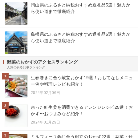
岡山県のふるさと納税おすすめ返礼品5選！魅力か
ら使い道まで徹底紹介！
島根県のふるさと納税おすすめ返礼品5選！魅力か
ら使い道まで徹底紹介！
野菜のおかずのアクセスランキング
人気のある記事ランキング
1
生春巻きに合う献立おかず19選！おもてなしメニュ
ー例や料理レシピも紹介！
2024年02月06日
2
余った紅生姜を消費できるアレンジレシピ25選！お
かず〜おつまみなど紹介！
2024年01月29日
3
ミルフィーユ鍋に合う献立のおかず22選！副菜・付