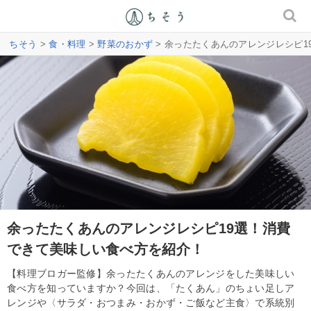
ちそう
>
食・料理
>
野菜のおかず
> 余ったたくあんのアレンジレシピ
余ったたくあんのアレンジレシピ19選！消費
できて美味しい食べ方を紹介！
【料理ブロガー監修】余ったたくあんのアレンジをした美味しい
食べ方を知っていますか？今回は、「たくあん」のちょい足しア
レンジや〈サラダ・おつまみ・おかず・ご飯など主食〉で系統別