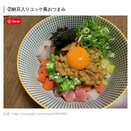
②納豆入りユッケ風おつまみ
Save
出典:
https://cookpad.com/recipe/6844686