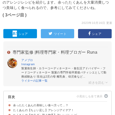
のアレンジレシピを紹介します。余ったたくあんを大量消費しつ
つ美味しく食べられるので、参考にしてみてくださいね。
( 3ページ目 )
2023年10月16日 更新
シェア
ツイート
シェア
専門家監修 |
料理専門家・料理ブロガー Runa
アメブロ
Instagram
製菓衛生師・カラーコーディネーター・食生活アドバイザー・フ
ードコーディネーター 製菓の専門学校卒業後パティシエとして勤
務経験あり 現在は2児の母 離乳食、幼児食など...
ライターの記事一覧
目次
余ったたくあんの美味しい食べ方って…？
たくあんの【ちょい足し】アレンジアイデア！
たくあんの【サラダ・和え物系】アレンジレシピ
①たくあんのマヨネーズ和え
②たくあんのチーズ和え
③たくあんとチーズの味噌和え