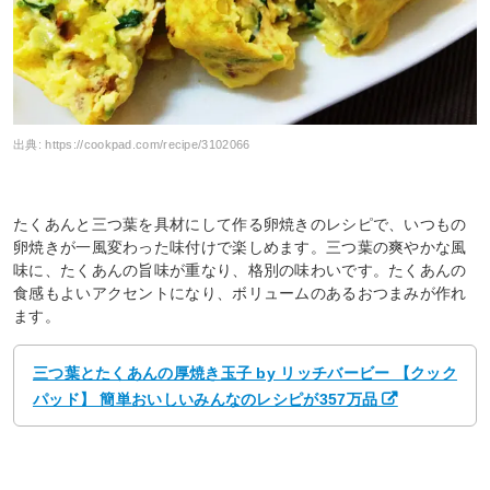
出典:
https://cookpad.com/recipe/3102066
たくあんと三つ葉を具材にして作る卵焼きのレシピで、いつもの
卵焼きが一風変わった味付けで楽しめます。三つ葉の爽やかな風
味に、たくあんの旨味が重なり、格別の味わいです。たくあんの
食感もよいアクセントになり、ボリュームのあるおつまみが作れ
ます。
三つ葉とたくあんの厚焼き玉子 by リッチバービー 【クック
パッド】 簡単おいしいみんなのレシピが357万品