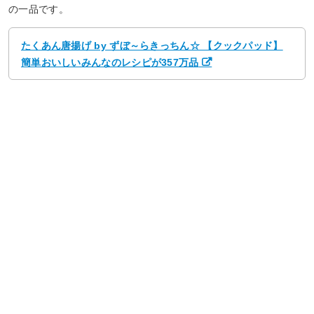
の一品です。
たくあん唐揚げ by ずぼ～らきっちん☆ 【クックパッド】
簡単おいしいみんなのレシピが357万品