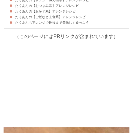
たくあんの【おつまみ系】アレンジレシピ
①たくあんと卵の和風サラダ
②たくあんときゅうりの鰹節和え
③たくあんとトマトのポン酢和え
④たくあん入りポテトサラダ
たくあんの【おかず系】アレンジレシピ
①たくあんの唐揚げ
②納豆入りユッケ風おつまみ
③たくあんの卵焼き
④ごま油香るピリ辛おつまみ
たくあんの【ご飯など主食系】アレンジレシピ
①豚肉とたくあんの炒め物
②ささみとたくあんのマヨネーズ和え
③照り焼きチキンたくあんのタルタルソース添え
④たくあんの牛肉巻き
たくあんもアレンジで最後まで美味しく食べよう
①たくあんの洋風丼
②簡単たくあんチャーハン
③韓国風おにぎり
④たくあんマヨネーズトースト
（このページにはPRリンクが含まれています）