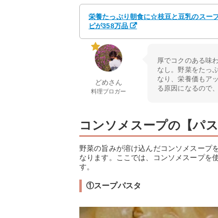
栄養たっぷり朝食に☆枝豆と豆乳のスープ 
ピが358万品
厚でコクのある味
なし。野菜をたっ
なり、栄養価もア
どめさん
る原因になるので
料理ブロガー
コンソメスープの【パ
野菜の旨みが溶け込んだコンソメスープ
なります。ここでは、コンソメスープを
す。
①スープパスタ