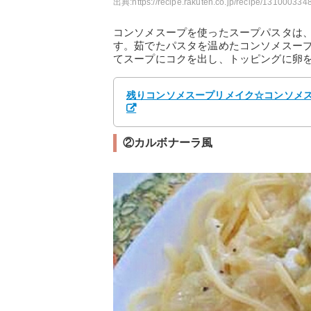
出典:
https://recipe.rakuten.co.jp/recipe/1310003348
コンソメスープを使ったスープパスタは
す。茹でたパスタを温めたコンソメスー
てスープにコクを出し、トッピングに卵
残りコンソメスープリメイク☆コンソメスープ
②カルボナーラ風