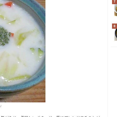
7
8
/