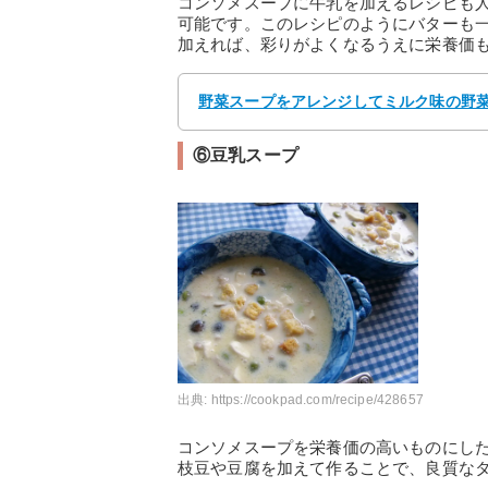
コンソメスープに牛乳を加えるレシピも
可能です。このレシピのようにバターも
加えれば、彩りがよくなるうえに栄養価
野菜スープをアレンジしてミルク味の野菜ス
⑥豆乳スープ
出典:
https://cookpad.com/recipe/428657
コンソメスープを栄養価の高いものにし
枝豆や豆腐を加えて作ることで、良質な