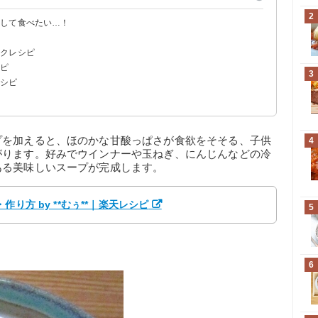
2
クして食べたい…！
イクレシピ
シピ
3
レシピ
プを加えると、ほのかな甘酸っぱさが食欲をそそる、子供
4
がります。好みでウインナーや玉ねぎ、にんじんなどの冷
ある美味しいスープが完成します。
り方 by **むぅ**｜楽天レシピ
5
6