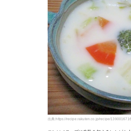
出典:
https://recipe.rakuten.co.jp/recipe/1390016716