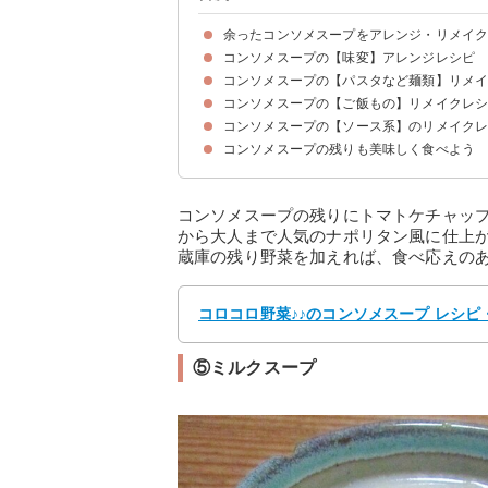
余ったコンソメスープをアレンジ・リメイ
コンソメスープの【味変】アレンジレシピ
コンソメスープの【パスタなど麺類】リメ
①ミネストローネ
②味噌スープ
③バター風味のコンソメスープ
④ナポリタン風
⑤ミルクスープ
⑥豆乳スープ
コンソメスープの【ご飯もの】リメイクレ
①スープパスタ
②カルボナーラ風
③ナポリタン
④カレーうどん
⑤クリームうどん
⑥醤油ラーメン
コンソメスープの【ソース系】のリメイク
①リゾット
②あんかけご飯
③ドリア
④スープ雑炊
⑤炊き込みご飯
コンソメスープの残りも美味しく食べよう
①カレー
②ビーフシチュー
③グラタン
④トマトソース
コンソメスープの残りにトマトケチャッ
から大人まで人気のナポリタン風に仕上
蔵庫の残り野菜を加えれば、食べ応えの
コロコロ野菜♪♪のコンソメスープ レシピ・作
⑤ミルクスープ