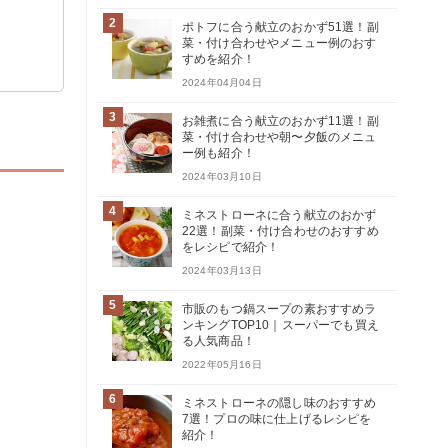
2
ポトフに合う献立のおかず51選！副
菜・付け合わせやメニュー例のおす
すめを紹介！
2024年04月04日
3
お雑煮に合う献立のおかず11選！副
菜・付け合わせや朝〜夕飯のメニュ
ー例も紹介！
2024年03月10日
4
ミネストローネに合う献立のおかず
22選！副菜・付け合わせのおすすめ
をレシピで紹介！
2024年03月13日
5
市販のもつ鍋スープの素おすすめラ
ンキングTOP10｜スーパーでも買え
る人気商品！
2022年05月16日
6
ミネストローネの隠し味のおすすめ
7選！プロの味に仕上げるレシピを
紹介！