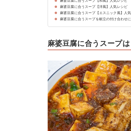
麻婆豆腐に合うスープ【和風】人気レシピ
①チャーシューとエノキの中華スープ
②根菜のスープ
③ニラと卵の中華風スープ
④卵とトマトの中華スープ
⑤わかめの中華スープ
⑥野菜と餃子のスープ
⑦卵とキムチの中華スープ
⑧レタスと卵の中華スープ
⑨豆苗とささみの中華スープ
⑩白菜とハムと春雨のスープ
⑪簡単酸辣湯
麻婆豆腐に合うスープ【洋風】人気レシピ
①簡単豚汁
②味噌けんちん汁
③肉団子のスープ
④もやしのかきたま汁
⑤玉ねぎとマイタケの和風スープ
⑥わかめと梅干しの和風スープ
⑦具沢山味噌汁
麻婆豆腐に合うスープ【エスニック風】人
①クラムチャウダー
②野菜のポタージュ
③卵のコンソメスープ
④大豆とごぼうのポタージュ
⑤トマトのコンソメスープ
⑥簡単コーンスープ
⑦卵と野菜の洋風スープ
⑧ミネストローネ
⑨ポトフ
麻婆豆腐に合うスープを献立の付け合わせ
①鶏団子のエスニックスープ
②タイ風の春雨スープ
③トムヤムクン
麻婆豆腐に合うスープは