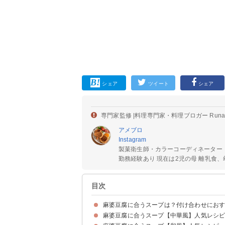
シェア
ツイート
シェア
専門家監修 |
料理専門家・料理ブロガー Run
アメブロ
Instagram
製菓衛生師・カラーコーディネーター
勤務経験あり 現在は2児の母 離乳食、幼
目次
麻婆豆腐に合うスープは？付け合わせにお
麻婆豆腐に合うスープ【中華風】人気レシ