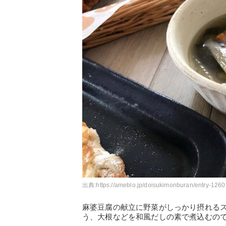
出典:
https://ameblo.jp/doisukimonburan/entry-126
麻婆豆腐の献立に野菜がしっかり摂れる
う、大根などを和風だしの素で煮込むの