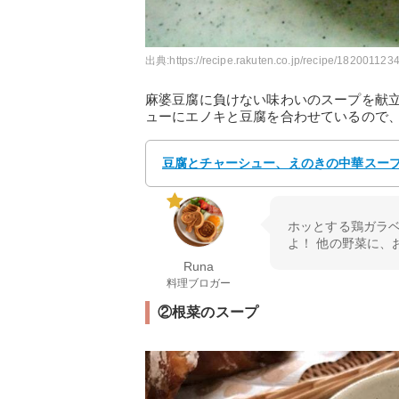
出典:
https://recipe.rakuten.co.jp/recipe/1820011234
麻婆豆腐に負けない味わいのスープを献
ューにエノキと豆腐を合わせているので
豆腐とチャーシュー、えのきの中華スープ 
ホッとする鶏ガラ
よ！ 他の野菜に、
Runa
料理ブロガー
②根菜のスープ