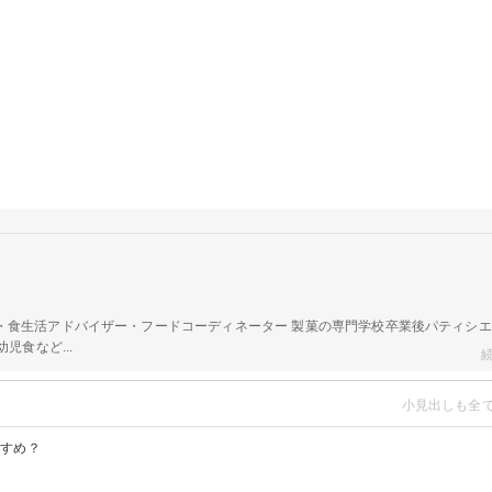
a
・食生活アドバイザー・フードコーディネーター 製菓の専門学校卒業後パティシ
児食など...
すすめ？
ピ