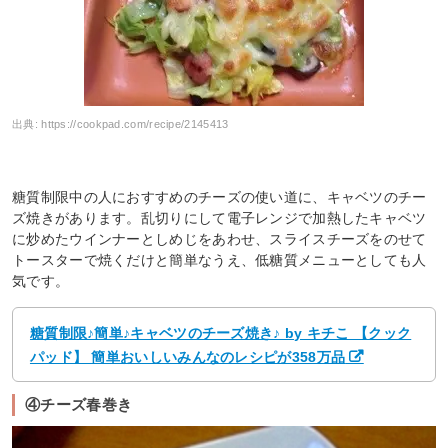
出典:
https://cookpad.com/recipe/2145413
糖質制限中の人におすすめのチーズの使い道に、キャベツのチー
ズ焼きがあります。乱切りにして電子レンジで加熱したキャベツ
に炒めたウインナーとしめじをあわせ、スライスチーズをのせて
トースターで焼くだけと簡単なうえ、低糖質メニューとしても人
気です。
糖質制限♪簡単♪キャベツのチーズ焼き♪ by キチこ 【クック
パッド】 簡単おいしいみんなのレシピが358万品
④チーズ春巻き