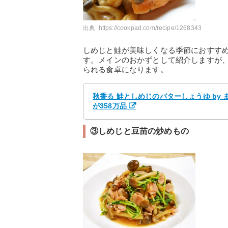
出典:
https://cookpad.com/recipe/1268343
しめじと鮭が美味しくなる季節におすす
す。メインのおかずとして紹介しますが
られる食卓になります。
秋香る 鮭としめじのバターしょうゆ by
が358万品
③しめじと豆苗の炒めもの