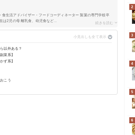
2
・食生活アドバイザー・フードコーディネーター 製菓の専門学校卒
は2児の母 離乳食、幼児食など...
3
ぴら以外ある？
・副菜系】
おかず系】
4
】
ておこう
5
6