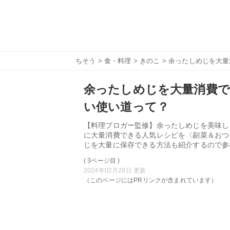
ちそう
>
食・料理
>
きのこ
> 余ったしめじを大
余ったしめじを大量消費で
い使い道って？
【料理ブロガー監修】余ったしめじを美味し
に大量消費できる人気レシピを〈副菜＆おつ
じを大量に保存できる方法も紹介するので参
( 3ページ目 )
2024年02月28日 更新
（このページにはPRリンクが含まれています）