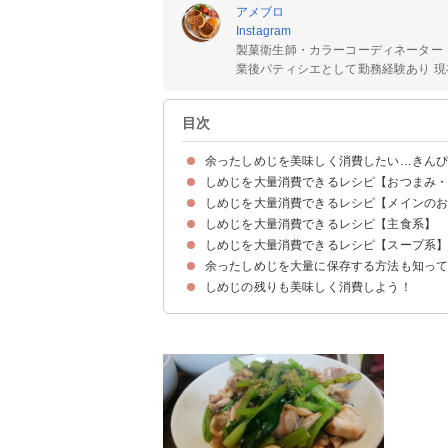
アメブロ
Instagram
製菓衛生師・カラーコーディネーター
業後パティシエとして勤務経験あり 現在
目次
余ったしめじを美味しく消費したい…きん
しめじを大量消費できるレシピ【おつまみ
しめじを大量消費できるレシピ【メインの
①きのこの炒めもの
②小松菜としめじの卵炒め
③きのこのマリネ
④しめじとちくわの照り焼き
⑤しめじとオクラの和え物
⑥しめじとミニトマトマリネソテー
⑦しめじの佃煮
しめじを大量消費できるレシピ【主食系】
①鶏ももと小松菜のオイスターソース炒め
②鮭としめじのバター醤油
③しめじと豆苗の炒めもの
④ブリとしめじのバルサミコ焼き
⑤もやしとしめじのナポリタン風
⑥チキンとトマトのチーズ炒め
⑦タコとキャベツのガーリック醤油
しめじを大量消費できるレシピ【スープ系
①ゴマうどん鍋
②ハヤシライス
③炊き込みご飯
④鮭としめじの炊き込みご飯
⑤オイルサーディンとしめじのパスタ
⑥明太子としめじのパスタ
余ったしめじを大量に保存する方法も知っ
①味噌汁
②しめじのかきたま汁
③豆腐としめじのキムチスープ
④しめじのミルクスープ
⑤キャベツとしめじのトマトスープ
しめじの残りも美味しく消費しよう！