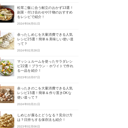
松茸ご飯に合う献立のおかず13選！
副菜・付け合わせや汁物のおすすめ
をレシピで紹介！
2024年04月01日
余ったしめじを大量消費できる人気
レシピ25選！簡単＆美味しい使い道
って？
2024年02月28日
マッシュルームを使ったサラダレシ
ピ22選！ブラウン・ホワイトで作れ
る一品を紹介！
2023年10月07日
余ったきのこを大量消費できる人気
レシピ15選！簡単＆作り置きOKな
使い道って？
2024年03月21日
しめじが腐るとどうなる？見分け方
は？日持ちする保存法も紹介！
2023年02月06日