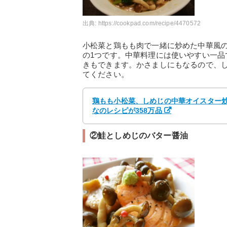
出典:
https://cookpad.com/recipe/4470572
小松菜と鶏もも肉で一緒に炒めた中華風
の1つです。中華料理には使いやすい一
きもできます。かさましにもなるので、
てください。
鶏もも小松菜、しめじの中華オイスター炒め
なのレシピが358万品
②鮭としめじのバター醤油