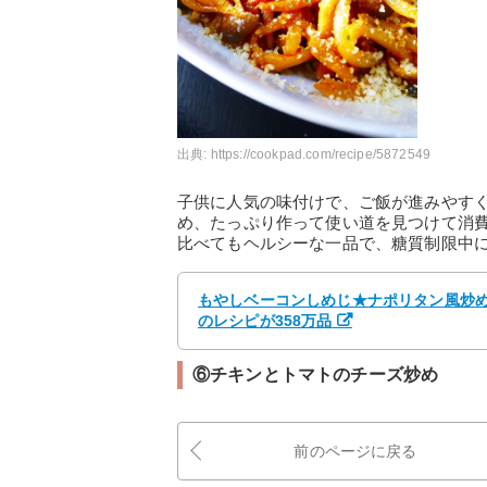
出典:
https://cookpad.com/recipe/5872549
子供に人気の味付けで、ご飯が進みやす
め、たっぷり作って使い道を見つけて消
比べてもヘルシーな一品で、糖質制限中
もやしベーコンしめじ★ナポリタン風炒め 
のレシピが358万品
⑥チキンとトマトのチーズ炒め
前のページに戻る