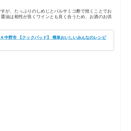
ですが、たっぷりのしめじとバルサミコ酢で焼くことでお
と醤油は相性が良くワインとも良く合うため、お酒のお供
ＪＡ中野市 【クックパッド】 簡単おいしいみんなのレシピ