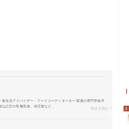
a
・食生活アドバイザー・フードコーディネーター 製菓の専門学校卒
は2児の母 離乳食、幼児食など...
1
a