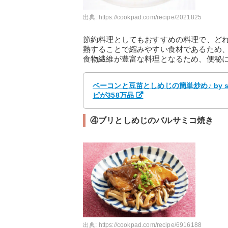
出典:
https://cookpad.com/recipe/2021825
節約料理としてもおすすめの料理で、ど
熱することで縮みやすい食材であるため
食物繊維が豊富な料理となるため、便秘
ベーコンと豆苗としめじの簡単炒め♪ by s
ピが358万品
④ブリとしめじのバルサミコ焼き
出典:
https://cookpad.com/recipe/6916188