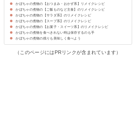
かぼちゃの煮物の【おつまみ・おかず系】リメイクレシピ
かぼちゃの煮物の【ご飯ものなど主食】のリメイクレシピ
①弁当の定番かぼちゃコロッケ
②チーズ入りかぼちゃの春巻き
③かぼちゃグラタン
④かぼちゃのいももち
⑤かぼちゃのおやき
かぼちゃの煮物の【サラダ系】のリメイクレシピ
⑥かぼちゃのリゾット
⑦かぼちゃのクリームトースト
⑧かぼちゃのサンドイッチ
かぼちゃの煮物の【スープ系】のリメイクレシピ
⑨きゅうりと卵のかぼちゃサラダ
⑩かぼちゃのマッシュサラダ
かぼちゃの煮物の【お菓子・スイーツ系】のリメイクレシピ
⑪かぼちゃの味噌汁
⑫かぼちゃのシチュー
⑬かぼちゃのポタージュ
かぼちゃの煮物を食べきれない時は保存するのも手
⑭かぼちゃのクッキー
⑮かぼちゃのクリームチーズケーキ
⑯かぼちゃプリン
⑰かぼちゃのスコーン
かぼちゃの煮物の残りも美味しく食べよう
（このページにはPRリンクが含まれています）