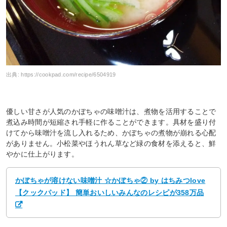
出典:
https://cookpad.com/recipe/6504919
優しい甘さが人気のかぼちゃの味噌汁は、煮物を活用することで
煮込み時間が短縮され手軽に作ることができます。具材を盛り付
けてから味噌汁を流し入れるため、かぼちゃの煮物が崩れる心配
がありません。小松菜やほうれん草など緑の食材を添えると、鮮
やかに仕上がります。
かぼちゃが溶けない味噌汁 ☆かぼちゃ② by はちみつlove
【クックパッド】 簡単おいしいみんなのレシピが358万品