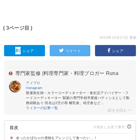
( 3ページ目 )
2023年10月17日 更新
シェア
ツイート
シェア
専門家監修 |
料理専門家・料理ブロガー Runa
アメブロ
Instagram
製菓衛生師・カラーコーディネーター・食生活アドバイザー・フ
ードコーディネーター 製菓の専門学校卒業後パティシエとして勤
務経験あり 現在は2児の母 離乳食、幼児食など...
ライターの記事一覧
目次
余ったかぼちゃの煮物をアレンジして食べたい…！