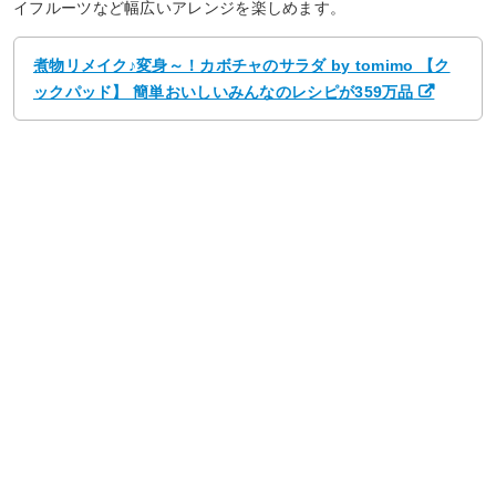
イフルーツなど幅広いアレンジを楽しめます。
煮物リメイク♪変身～！カボチャのサラダ by tomimo 【ク
ックパッド】 簡単おいしいみんなのレシピが359万品